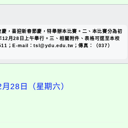
關閉區
校慶，喜迎新春節慶，特舉辦本比賽。二、本比賽分為初
塊
3年12月28日上午舉行。三、相關附件、表格可逕至本校
；E-mail：tsl@ydu.edu.tw；傳真：（037）
2月28日（星期六）
開
啟
上