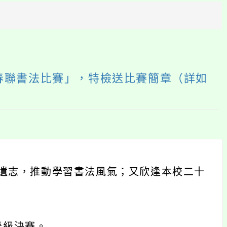
方
區
塊
國春聯書法比賽」，特檢送比賽簡章（詳如
遺志，推動學習書法風氣；又欣逢本校二十
晉級決賽。