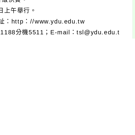
8日上午舉行。
：//www.ydu.edu.tw
機5511；E-mail：tsl@ydu.edu.t