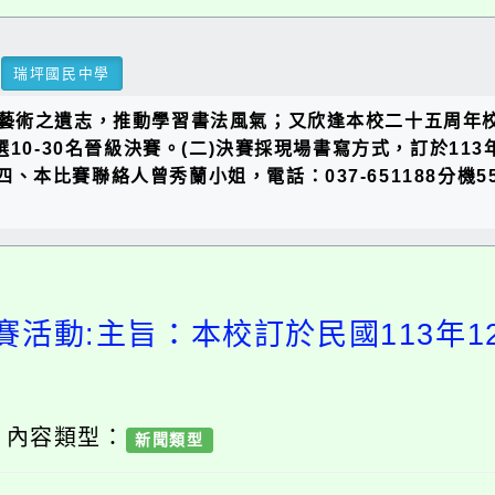
瑞坪國民中學
藝術之遺志，推動學習書法風氣；又欣逢本校二十五周年
10-30名晉級決賽。(二)決賽採現場書寫方式，訂於11
tw四、本比賽聯絡人曾秀蘭小姐，電話：037-651188分機5511
賽活動:主旨：本校訂於民國113年1
/ 內容類型：
新聞類型