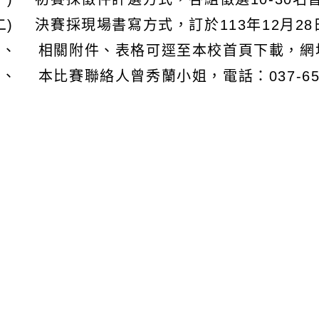
二) 決賽採現場書寫方式，訂於113年12月2
、 相關附件、表格可逕至本校首頁下載，網址：http
、 本比賽聯絡人曾秀蘭小姐，電話：037-651188分
；傳真：（037）652940
文可瀏覽群組：
註冊會員
訪客
容附件下載
Download attachment