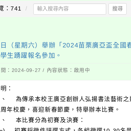
覽：741
搜尋
28日（星期六）舉辦「2024苗栗廣亞盃全
校學生踴躍報名參加。
間：2024-09-27 / 內容狀態：啟用中
說明：
一、 為傳承本校王廣亞創辦人弘揚書法藝術之
五周年校慶，喜迎新春節慶，特舉辦本比賽。
二、 本比賽分為初賽及決賽：
一) 初賽採徵件評選方式，各組徵選10-30名