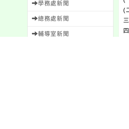
學務處新聞
(
總務處新聞
三
四
輔導室新聞
w
會計室新聞
人事室新聞
內
家長會新聞
校園新聞
內
午餐公告
獎助學金