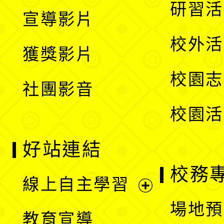
開
展
研習活
宣導影片
單
選
開
校外活
獲獎影片
單
選
校園志
社團影音
單
校園活
好站連結
校務
線上自主學習
展
場地預
教育宣導