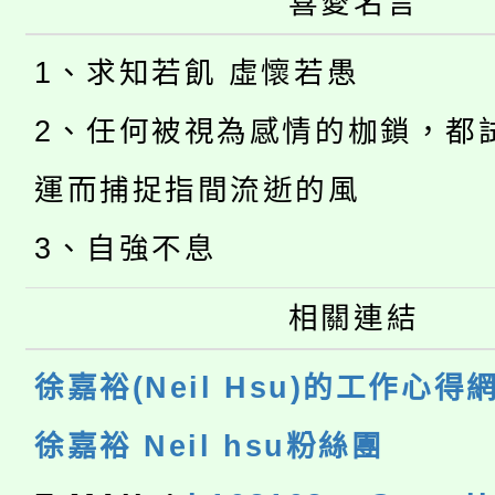
喜愛名言
1、求知若飢 虛懷若愚
2、任何被視為感情的枷鎖，都
運而捕捉指間流逝的風
3、自強不息
相關連結
徐嘉裕(Neil Hsu)的工作心得
徐嘉裕 Neil hsu粉絲團