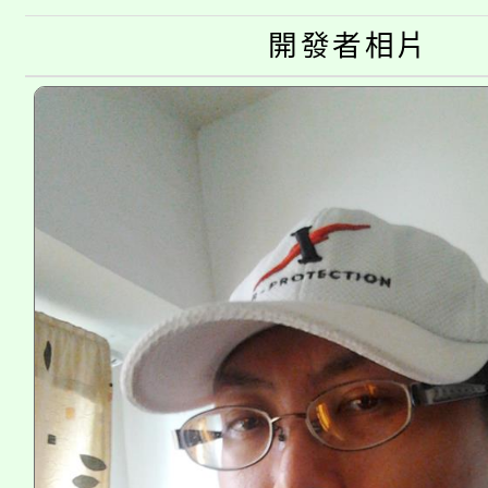
公告本校115學年度第
代理(課)教師甄選結果(
開發者相片
轉知中國文化大學推廣
代理(課)教師甄選結果(
《TA101》溝通分析
程，歡迎學生輔導中心
心理、諮商輔導、社會
系所師生報名參加。