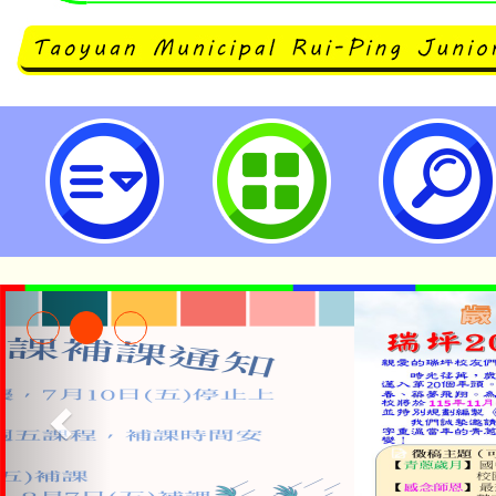
neilrpjhstyc網站設計者：徐嘉裕 N