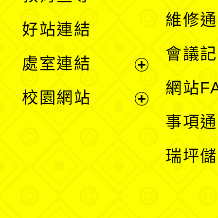
開
維修通
好站連結
選
會議記
處室連結
單
展
網站F
校園網站
開
展
事項通
選
開
瑞坪儲
單
選
單