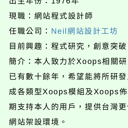
出生年份：1976年
轉知中國文化大學推廣
代理(課)教師甄選結果(
現職：網站程式設計師
淨零綠生活教案入校路
《TA101》溝通分析
任職公司：
Neil網站設計工坊
115年食農教育專業人
會
程，歡迎學生輔導中心
目前興趣：程式研究，創意突破
學期銜接期間理賠案件
程
心理、諮商輔導、社會
簡介：本人致力於Xoops相關
淨零綠領人才培育課程
學籍身 分審查程序及
系所師生報名參加。
已有數十餘年，希望能將所研發
公告本校115學年度第1
版
成各類型Xoops模組及Xoops
「2026金融保險知識
代理(課)教師甄選結果(
期支持本人的用戶，提供台灣更
桃園市115學年度學生
車」活動
網站架設環境。
公告本校115學年度第
生本土語及新住民語歌