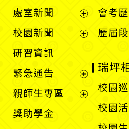
處室新聞
會考歷
展
校園新聞
歷屆段
開
展
研習資訊
選
開
瑞坪
緊急通告
單
選
展
校園巡
親師生專區
單
開
展
校園活
獎助學金
選
開
校園生