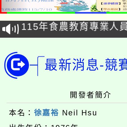
淨零綠生活教案入校路
115年食農教育專業人
會
學期銜接期間理賠案件
程
淨零綠領人才培育課程
學籍身 分審查程序及
最新消息-競
公告本校115學年度第1
版
「2026金融保險知識
代理(課)教師甄選結果(
桃園市115學年度學生
車」活動
開發者簡介
公告本校115學年度第
生本土語及新住民語歌
本名：
徐嘉裕
Neil Hsu
公告本校115學年度第
代理(課)教師甄選結果(