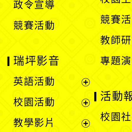
政令宣導
單
選
競賽活
競賽活動
單
教師研
瑞坪影音
專題演
英語活動
展
活動
校園活動
開
展
校園社
教學影片
選