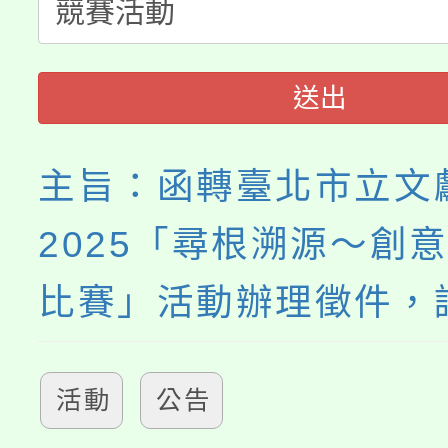
淨零綠生活教案入校路
份教師研習
者。
115年食農教育專業人
會
送出
程
主旨：函轉臺北市立文
2025「尋根溯源～創
比賽」活動辦理徵件，
活動
公告