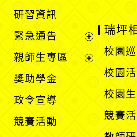
開
展
研習資訊
選
開
瑞坪
緊急通告
單
選
展
校園巡
親師生專區
單
開
展
校園活
獎助學金
選
開
校園生
政令宣導
單
選
競賽活
競賽活動
單
教師研