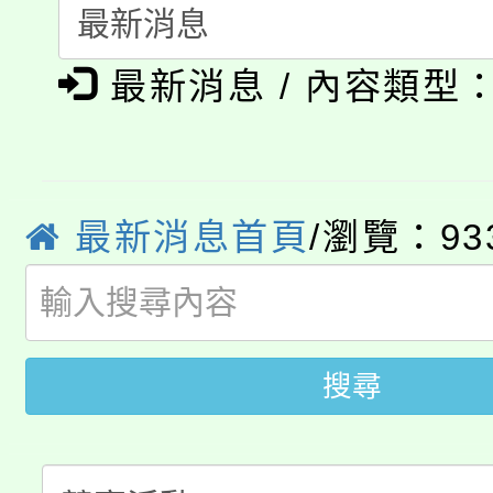
115年食農教育專業人
會
「本色祭」8/29、30
程
最新消息 / 內容類型
8/21下午1時於龍潭區
場熱烈登場!
YOUNG桃局內行報名
徵才活動。
8月14至27日，桃園
局官網。
最新消息首頁
/瀏覽：93
115年桃園市運動會8/1
開!
桃園市低收入戶享有免
田徑場及游泳池舉行。
搜尋
大園自造教育及科技中心
視費優惠，中低收入戶
大溪自造教育及科技中心
份教師增能研習
半價優惠，詳情可洽有