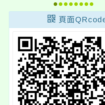
系列課程簡章1
113
份，請查照並惠
市書法
頁面QRcod
予公告。
專業成
畫」研
二場次
期修正
22 日
請惠
知，並