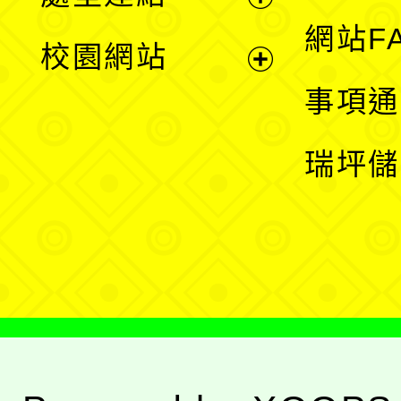
單
展
網站F
校園網站
開
展
事項通
選
開
瑞坪儲
單
選
單