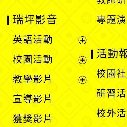
瑞坪影音
專題演
英語活動
展
活動
校園活動
開
展
校園社
教學影片
選
開
展
研習活
宣導影片
單
選
開
校外活
獲獎影片
單
選