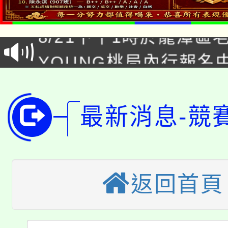
「本色祭」8/29、30
8/21下午1時於龍潭區
場熱烈登場!
YOUNG桃局內行報名
徵才活動。
8月14至27日，桃園
局官網。
115年桃園市運動會8/1
開!
最新消息-競
桃園市低收入戶享有免
田徑場及游泳池舉行。
大園自造教育及科技中心
視費優惠，中低收入戶
大溪自造教育及科技中心
返回首頁
份教師增能研習
半價優惠，詳情可洽有
淨零綠生活教案入校路
份教師研習
者。