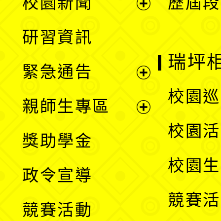
校園新聞
歷屆段
開
展
研習資訊
選
開
瑞坪
緊急通告
單
選
展
校園巡
親師生專區
單
開
展
校園活
獎助學金
選
開
校園生
政令宣導
單
選
競賽活
競賽活動
單