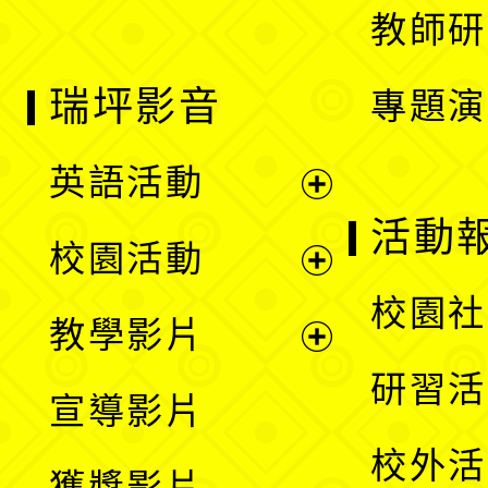
教師研
瑞坪影音
專題演
英語活動
展
活動
校園活動
開
展
校園社
教學影片
選
開
展
研習活
宣導影片
單
選
開
校外活
獲獎影片