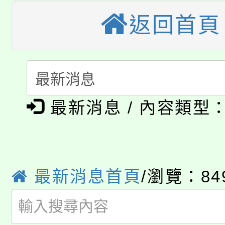
視費優惠，中低收入戶
返回首頁
大溪自造教育及科技中心
份教師增能研習
半價優惠，詳情可洽有
淨零綠生活教案入校路
份教師研習
者。
115年食農教育專業人
會
「本色祭」8/29、30
程
最新消息 / 內容類型
8/21下午1時於龍潭區
場熱烈登場!
YOUNG桃局內行報名
徵才活動。
8月14至27日，桃園
最新消息首頁
/瀏覽：84
局官網。
115年桃園市運動會8/1
開!