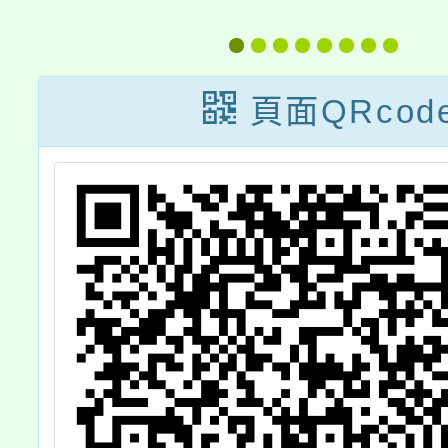
市
國學生音樂比賽
員桌球
理
推廣活動實施計
施計
民
畫─音樂團隊經
頁面QRcod
露
營與管理講座」
，
一案，請貴校鼓
躍
勵符合報名資格
查
之教師踴躍報名
參加並惠予公
假，請查照。