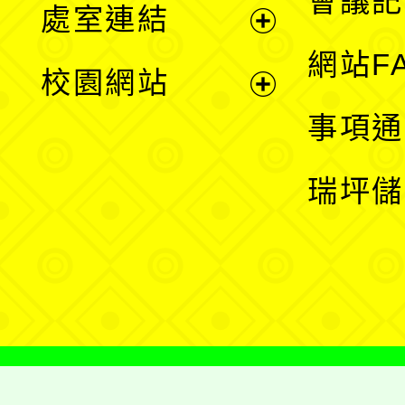
會議記
處室連結
單
展
網站F
校園網站
開
展
事項通
選
開
瑞坪儲
單
選
單