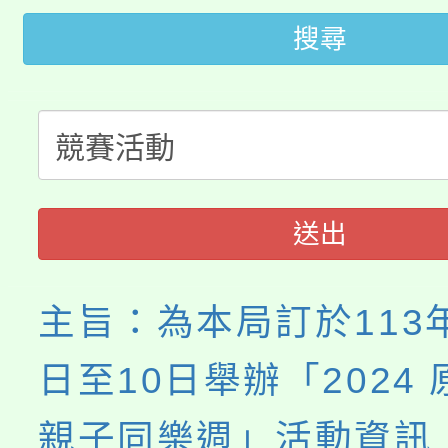
桃園市低收入戶享有免
田徑場及游泳池舉行。
搜尋
大園自造教育及科技中心
視費優惠，中低收入戶
大溪自造教育及科技中心
份教師增能研習
半價優惠，詳情可洽有
淨零綠生活教案入校路
份教師研習
者。
115年食農教育專業人
會
送出
程
主旨：為本局訂於113年
日至10日舉辦「2024
親子同樂週」活動資訊