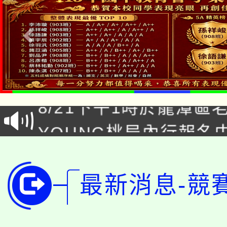
「本色祭」8/29、30
8/21下午1時於龍潭區
場熱烈登場!
YOUNG桃局內行報名
徵才活動。
8月14至27日，桃園
局官網。
115年桃園市運動會8/1
開!
最新消息-競
桃園市低收入戶享有免
田徑場及游泳池舉行。
大園自造教育及科技中心