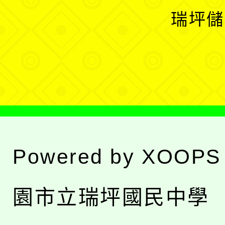
選
開
瑞坪儲
單
選
單
Powered by
XOOPS
園市立瑞坪國民中學