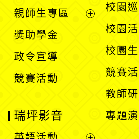
展
校園巡
親師生專區
單
開
展
校園活
獎助學金
選
開
校園生
政令宣導
單
選
競賽活
競賽活動
單
教師研
瑞坪影音
專題演
英語活動