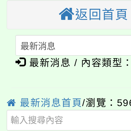
轉知苗栗縣政府辦理11
《TA101》溝通分析
返回首頁
桃園市115學年度學生
縣市「校園短影音徵選
程，歡迎學生輔導中心
「桃園市補助參觀特色
要點
門員」簡章及活動海報
心理、諮商輔導、社會
115年度「教育部表揚
展演活動實施計畫」
踴躍報名參加。
系所師生報名參加。
公告本校115學年度第1
最新消息 / 內容類型
義教育推展貢獻獎」
「2026金融保險知識
代理(課)教師甄選結果(
桃園市115學年度學生
車」活動
最新消息首頁
/瀏覽：59
公告本校115學年度第
生本土語及新住民語歌
公告本校115學年度第
代理(課)教師甄選結果(