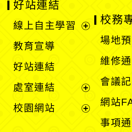
好站連結
校務
線上自主學習
展
場地預
教育宣導
開
維修通
好站連結
選
會議記
處室連結
單
展
網站F
校園網站
開
展
事項通