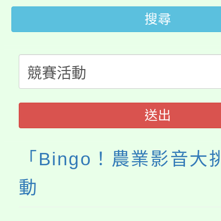
轉知中國文化大學推廣
代理(課)教師甄選結果(
搜尋
轉知苗栗縣政府辦理11
《TA101》溝通分析
桃園市115學年度學生
縣市「校園短影音徵選
程，歡迎學生輔導中心
「桃園市補助參觀特色
要點
門員」簡章及活動海報
心理、諮商輔導、社會
115年度「教育部表揚
展演活動實施計畫」
踴躍報名參加。
送出
系所師生報名參加。
義教育推展貢獻獎」
「Bingo！農業影音大
動