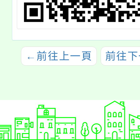
←
前往上一頁
前往下