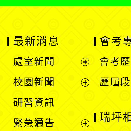
最新消息
會考
處室新聞
會考歷
展
校園新聞
歷屆段
開
展
研習資訊
選
開
瑞坪
緊急通告
單
選