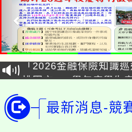
公告本校115學年度第1
「2026金融保險知識
代理(課)教師甄選結果(
桃園市115學年度學生
車」活動
公告本校115學年度第
生本土語及新住民語歌
最新消息-競
公告本校115學年度第
代理(課)教師甄選結果(
轉知中國文化大學推廣
代理(課)教師甄選結果(