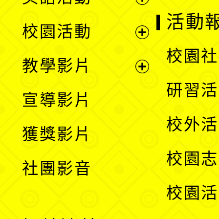
展
活動
校園活動
開
展
校園社
教學影片
選
開
展
研習活
宣導影片
單
選
開
校外活
獲獎影片
單
選
校園志
社團影音
單
校園活