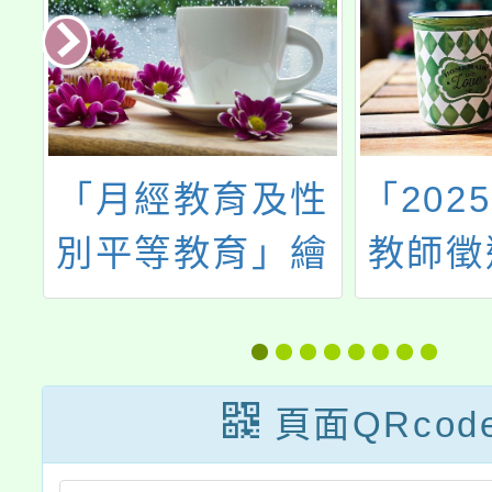
業
「月經教育及性
「202
育
別平等教育」繪
教師徵
訂
畫比賽
6
辦
頁面QRcod