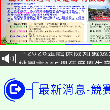
公告本校115學年度第1
「2026金融保險知識
代理(課)教師甄選結果(
桃園市115學年度學生
車」活動
公告本校115學年度第
生本土語及新住民語歌
公告本校115學年度第
代理(課)教師甄選結果(
最新消息-競
轉知中國文化大學推廣
代理(課)教師甄選結果(