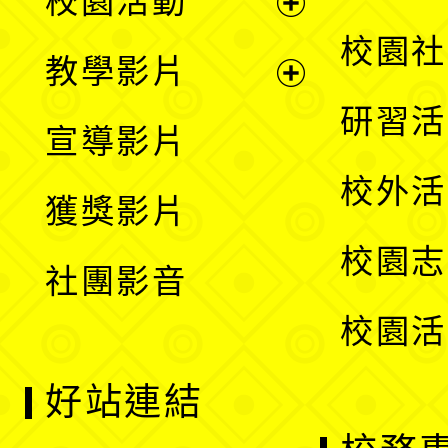
校園活動
開
展
校園社
教學影片
選
開
展
研習活
宣導影片
單
選
開
校外活
獲獎影片
單
選
校園志
社團影音
單
校園活
好站連結