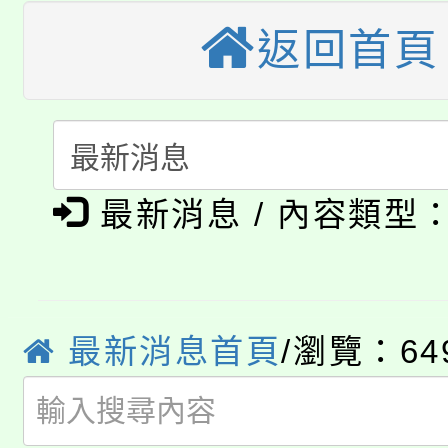
轉知苗栗縣政府辦理11
《TA101》溝通分析
返回首頁
桃園市115學年度學生
縣市「校園短影音徵選
程，歡迎學生輔導中心
「桃園市補助參觀特色
要點
門員」簡章及活動海報
心理、諮商輔導、社會
115年度「教育部表揚
展演活動實施計畫」
踴躍報名參加。
系所師生報名參加。
公告本校115學年度第1
義教育推展貢獻獎」
最新消息 / 內容類型
「2026金融保險知識
代理(課)教師甄選結果(
桃園市115學年度學生
車」活動
公告本校115學年度第
最新消息首頁
/瀏覽：64
生本土語及新住民語歌
公告本校115學年度第
代理(課)教師甄選結果(