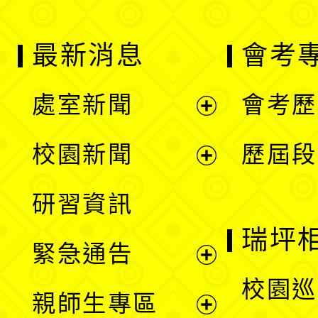
最新消息
會考
處室新聞
會考歷
展
校園新聞
歷屆段
開
展
研習資訊
選
開
瑞坪
緊急通告
單
選
展
校園巡
親師生專區
單