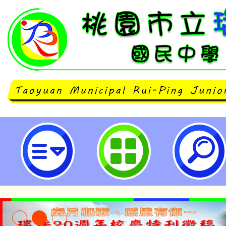
主旨：兒福聯盟舉辦兒童權利公約
活動——《講話吧》2024成果發
職員踴躍參與-桃園市立瑞坪國民中