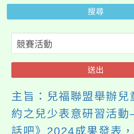
轉知中國文化大學推廣
代理(課)教師甄選結果(
搜尋
轉知苗栗縣政府辦理11
《TA101》溝通分析
桃園市115學年度學生
縣市「校園短影音徵選
程，歡迎學生輔導中心
「桃園市補助參觀特色
要點
門員」簡章及活動海報
心理、諮商輔導、社會
115年度「教育部表揚
展演活動實施計畫」
踴躍報名參加。
系所師生報名參加。
送出
義教育推展貢獻獎」
主旨：兒福聯盟舉辦兒
約之兒少表意研習活動
話吧》2024成果發表