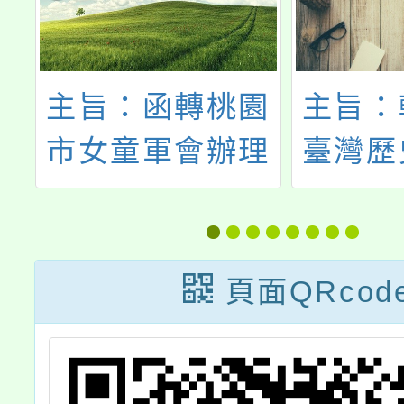
園
主旨：函轉桃園
主旨：
桃
市女童軍會辦理
臺灣歷
幼
2026懷念日活動
辦理「
章
一案，請鼓勵所
半年圓
，
屬踴躍報名參
學校
頁面QRcod
躍
加，請查照。
案」
查
明，