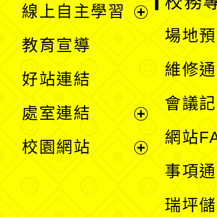
校務
線上自主學習
展
場地預
教育宣導
開
維修通
好站連結
選
會議記
處室連結
單
展
網站F
校園網站
開
展
事項通
選
開
瑞坪儲