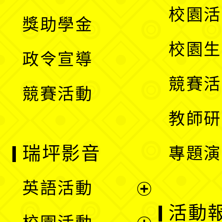
開
展
校園活
獎助學金
選
開
校園生
政令宣導
單
選
競賽活
競賽活動
單
教師研
瑞坪影音
專題演
英語活動
展
活動