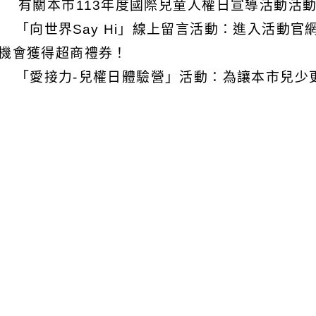
 有關本市113年度國際兒童人權日宣導活動活
) 「向世界Say Hi」線上留言活動：進入活動
機會獲得超商禮券！
) 「愛接力-兒權日體驗營」活動：為讓本市兒
齡層兒少策劃一系列活動，如：繪本故事、手作課
) 「我的主張．勇敢說」兒少權益嘉年華園遊會
 活動日期及時間：113年11月9日，13：00至1
 活動地點：中壢銀河廣場。
 活動內容：親子帶動唱、闖關活動、抽獎活動、
團表演等多項趣味活動，完成闖關活動準備限量精
禮券！
 上開資訊詳如活動官網：【我的主張，勇敢說】
ttps://lihi2.com/FpKcd）。