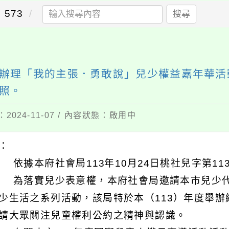
573
搜尋
辦理「我的主張．勇敢說」兒少權益嘉年華活
照。
2024-11-07 / 內容狀態：啟用中
明：
 依據本府社會局113年10月24日桃社兒字第113
 為落實兒少表意權，本府社會局邀請本市兒少
少生活之系列活動，該局特於本（113）年度舉
請大眾關注兒童權利公約之精神與認識。