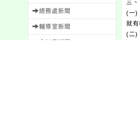
三、
總務處新聞
(一
就有
輔導室新聞
(二
會計室新聞
同年
(三
人事室新聞
１、
家長會新聞
２、
３、
校園新聞
及社
午餐公告
百元
四、
獎助學金
動（h
人員招募