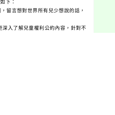
動如下：
官網，留言想對世界所有兒少想說的話，
少更深入了解兒童權利公約內容，針對不
程及桌遊活動，詳如活動官網。
活動：
6：30。
兒權市集、CRC公民擂台、劇團表演
美小獎品，參加抽獎活動就有機會獲得
桃園市113年度國際兒童人權日宣導活