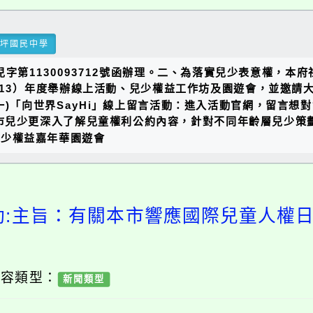
瑞坪國民中學
社兒字第1130093712號函辦理。二、為落實兒少表意權，
13）年度舉辦線上活動、兒少權益工作坊及園遊會，並邀請
一)「向世界SayHi」線上留言活動：進入活動官網，留言
本市兒少更深入了解兒童權利公約內容，針對不同年齡層兒少
兒少權益嘉年華園遊會
動:主旨：有關本市響應國際兒童人權
內容類型：
新聞類型