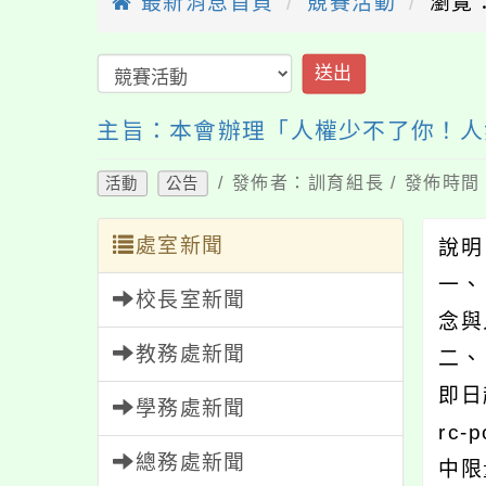
最新消息首頁
競賽活動
瀏覽：
送出
主旨：本會辦理「人權少不了你！人
/ 發佈者：訓育組長 / 發佈時間：
活動
公告
處室新聞
說
一、
校長室新聞
念與
教務處新聞
二、
即日
學務處新聞
rc
總務處新聞
中限