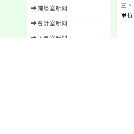
三、
輔導室新聞
單位
會計室新聞
人事室新聞
內文
家長會新聞
校園新聞
午餐公告
內容
獎助學金
人員招募
服務學習