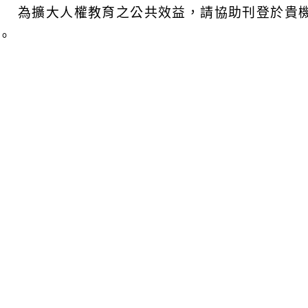
 為擴大人權教育之公共效益，請協助刊登於貴
。
可瀏覽群組：
註冊會員
訪客
附件下載
Download attachment