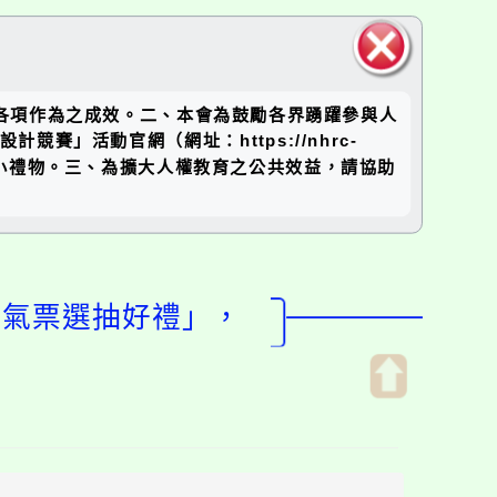
關閉區
各項作為之成效。二、本會為鼓勵各界踴躍參與人
塊
賽」活動官網（網址：https://nhrc-
0份神祕小禮物。三、為擴大人權教育之公共效益，請協助
人氣票選抽好禮」，
開
啟
上
方