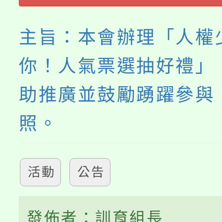
《TA101》溝通分析
程，歡迎學生輔導中心
主旨：本會辦理「人權
心理、諮商輔導、社會
你！人氣票選抽好禮」
系所師生報名參加。
助推廣並鼓勵踴躍參與
照。
活動
公告
發佈者：訓育組長