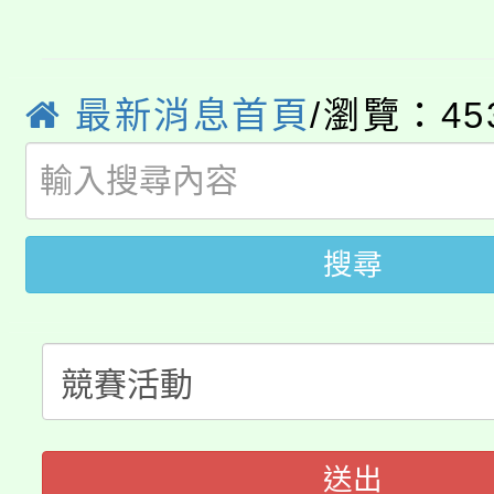
115年食農教育專業人
會
程，歡迎學生輔導中心
學期銜接期間理賠案件
程
心理、諮商輔導、社會
淨零綠領人才培育課程
最新消息首頁
/瀏覽：45
學籍身 分審查程序及
系所師生報名參加。
公告本校115學年度第1
版
「2026金融保險知識
代理(課)教師甄選結果(
搜尋
桃園市115學年度學生
車」活動
公告本校115學年度第
生本土語及新住民語歌
公告本校115學年度第
代理(課)教師甄選結果(
轉知中國文化大學推廣
代理(課)教師甄選結果(
送出