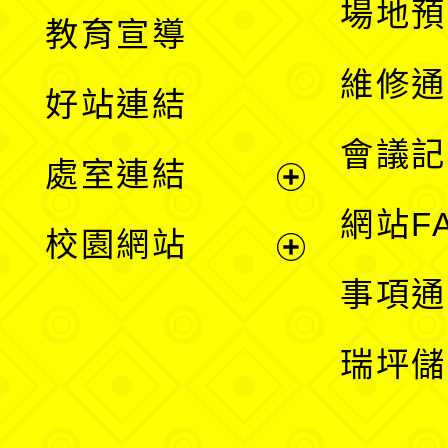
展
場地預
教育宣導
開
維修通
好站連結
選
會議記
處室連結
單
展
網站F
校園網站
開
展
事項通
選
開
瑞坪儲
單
選