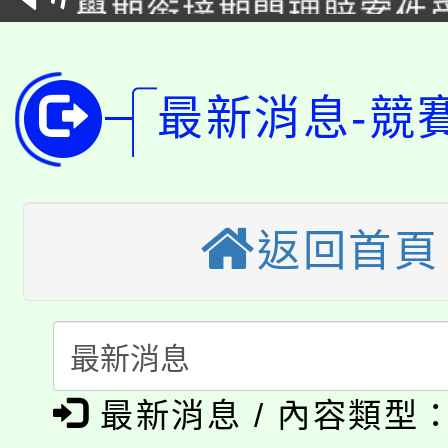
學期銜接期間理賠案件
程
淨零綠領人才培育課程
學籍身 分審查程序及
公告本校115學年度第1
最新消息-競
版
「2026金融保險知識
代理(課)教師甄選結果(
桃園市115學年度學生
車」活動
返回首頁
公告本校115學年度第
生本土語及新住民語歌
公告本校115學年度第
代理(課)教師甄選結果(
轉知中國文化大學推廣
代理(課)教師甄選結果(
淨零綠生活教案入校路
《TA101》溝通分析
最新消息 / 內容類型