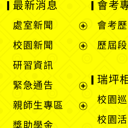
最新消息
會考
處室新聞
會考歷
展
校園新聞
歷屆段
開
展
研習資訊
選
開
瑞坪
緊急通告
單
選
展
校園巡
親師生專區
單
開
展
校園活
獎助學金