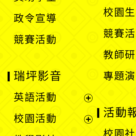
選
開
校園生
政令宣導
單
選
競賽活
競賽活動
單
教師研
瑞坪影音
專題演
英語活動
展
活動
校園活動
開
展
校園社