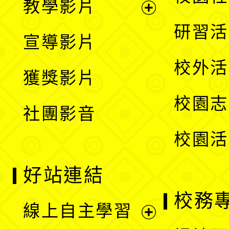
教學影片
選
開
展
研習活
宣導影片
單
選
開
校外活
獲獎影片
單
選
校園志
社團影音
單
校園活
好站連結
校務
線上自主學習