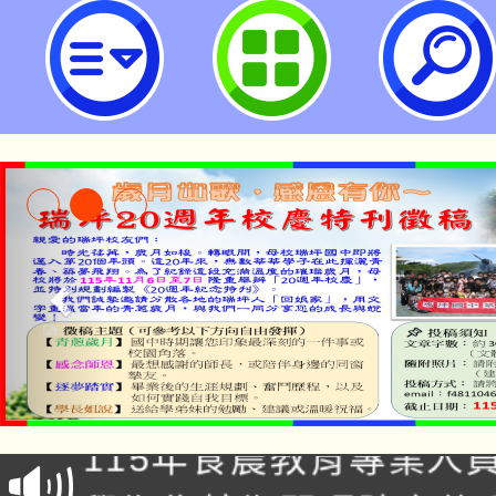
主旨：本會辦理「人權少不了你！
禮」，敬請協助推廣並鼓勵踴躍參與
園市立瑞坪國民中學
淨零綠生活教案入校路
115年食農教育專業人
會