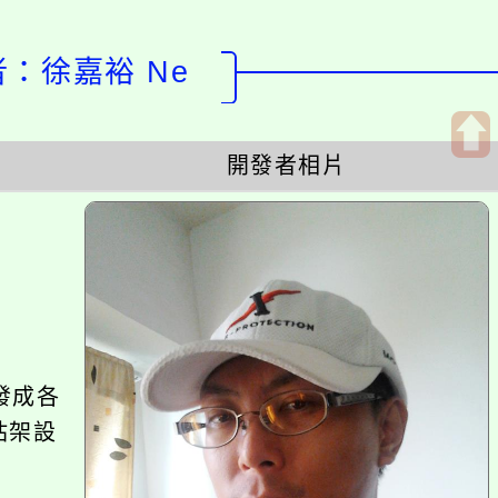
計者：徐嘉裕 Ne
開發者相片
開
啟
上
方
區
塊
發成各
站架設