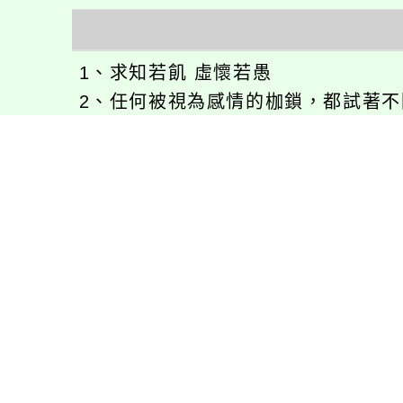
1、求知若飢 虛懷若愚
2、任何被視為感情的枷鎖，都試著
3、自強不息
徐嘉裕(Neil Hsu)的工作心得網誌!
徐嘉裕 Neil hsu粉絲團
E-MAIL：
b168168tw@gmail.com