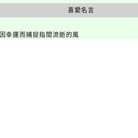
喜愛名言
不因幸運而捕捉指間流逝的風
相關連結