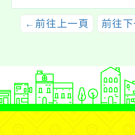
←
前往上一頁
前往下