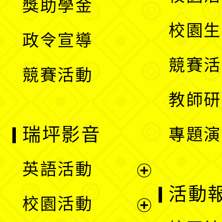
獎助學金
選
開
校園生
政令宣導
單
選
競賽活
競賽活動
單
教師研
瑞坪影音
專題演
英語活動
展
活動
校園活動
開