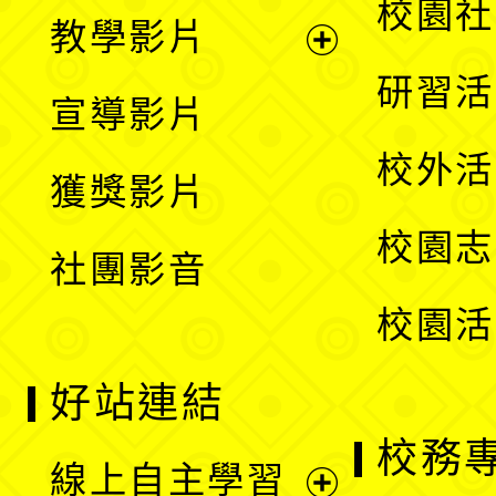
展
校園社
教學影片
選
開
展
研習活
宣導影片
單
選
開
校外活
獲獎影片
單
選
校園志
社團影音
單
校園活
好站連結
校務
線上自主學習