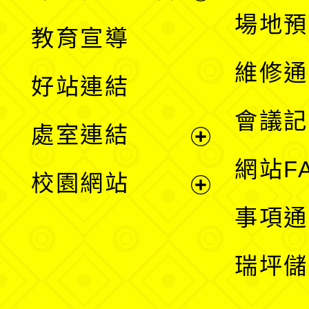
展
場地預
教育宣導
開
維修通
好站連結
選
會議記
處室連結
單
展
網站F
校園網站
開
展
事項通
選
開
瑞坪儲
單
選