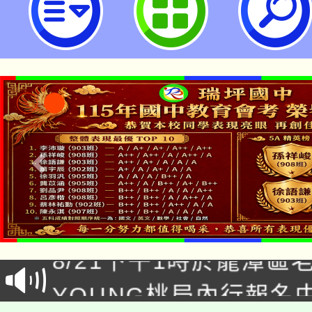
「中華民國童軍113年全國童軍服
案，請鼓勵所屬踴躍報名參加，請查
瑞坪國民中學
「本色祭」8/29、30
8/21下午1時於龍潭區
場熱烈登場!
YOUNG桃局內行報名
徵才活動。