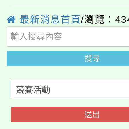
YOUNG桃局內行報名
徵才活動。
8月14至27日，桃園
最新消息首頁
/瀏覽：43
局官網。
115年桃園市運動會8/1
開!
桃園市低收入戶享有免
田徑場及游泳池舉行。
搜尋
大園自造教育及科技中心
視費優惠，中低收入戶
大溪自造教育及科技中心
份教師增能研習
半價優惠，詳情可洽有
淨零綠生活教案入校路
份教師研習
者。
115年食農教育專業人
會
送出
程