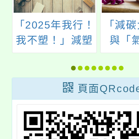
「2025年我行！
「減碳
理
我不塑！」減塑
與「
有
與永續徵件競賽
家」校
，
活動
育推
頁面QRcod