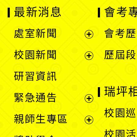
最新消息
會考
處室新聞
會考歷
展
校園新聞
歷屆段
開
展
研習資訊
選
開
瑞坪
緊急通告
單
選
展
校園巡
親師生專區
單
開
展
校園活