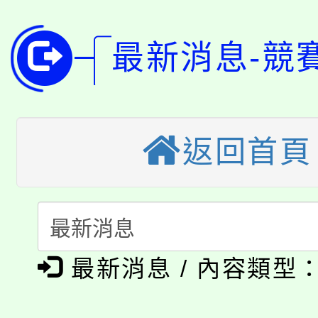
8月14至27日，桃園
局官網。
115年桃園市運動會8/1
開!
最新消息-競
桃園市低收入戶享有免
田徑場及游泳池舉行。
大園自造教育及科技中心
視費優惠，中低收入戶
返回首頁
大溪自造教育及科技中心
份教師增能研習
半價優惠，詳情可洽有
淨零綠生活教案入校路
份教師研習
者。
115年食農教育專業人
會
「本色祭」8/29、30
程
最新消息 / 內容類型
8/21下午1時於龍潭區
場熱烈登場!