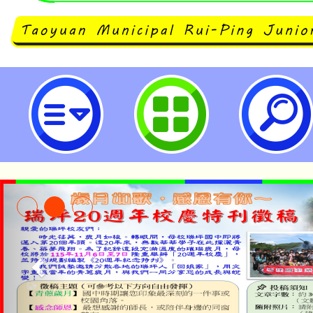
主旨：本府辦理「2024桃園社造
單位協助公告宣傳，並轉知所屬踴
照。-桃園市立瑞坪國民中學