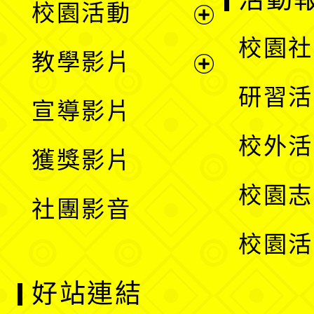
校園活動
開
展
校園社
教學影片
選
開
展
研習活
宣導影片
單
選
開
校外活
獲獎影片
單
選
校園志
社團影音
單
校園活
好站連結