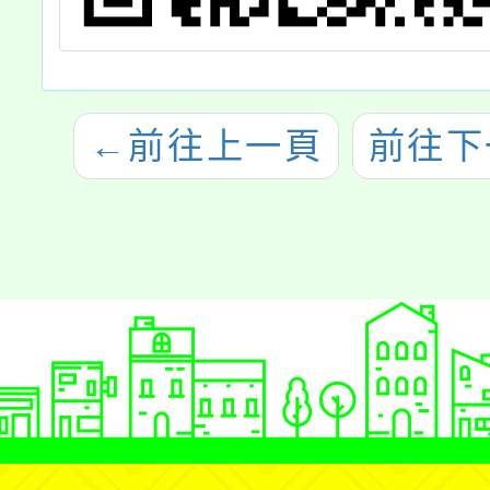
←
前往上一頁
前往下