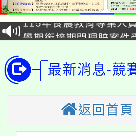
淨零綠生活教案入校路
115年食農教育專業人
會
學期銜接期間理賠案件
程
淨零綠領人才培育課程
學籍身 分審查程序及
公告本校115學年度第1
最新消息-競
版
「2026金融保險知識
代理(課)教師甄選結果(
桃園市115學年度學生
車」活動
返回首頁
公告本校115學年度第
生本土語及新住民語歌
公告本校115學年度第
代理(課)教師甄選結果(