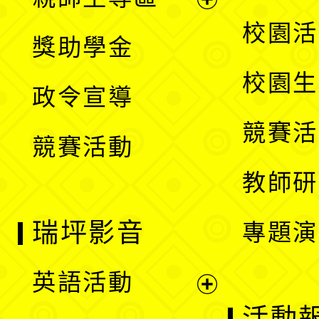
單
開
展
校園活
獎助學金
選
開
校園生
政令宣導
單
選
競賽活
競賽活動
單
教師研
瑞坪影音
專題演
英語活動
展
活動