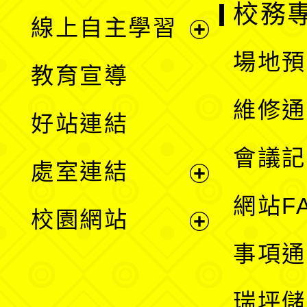
校務
線上自主學習
展
場地預
教育宣導
開
維修通
好站連結
選
會議記
處室連結
單
展
網站F
校園網站
開
展
事項通
選
開
瑞坪儲