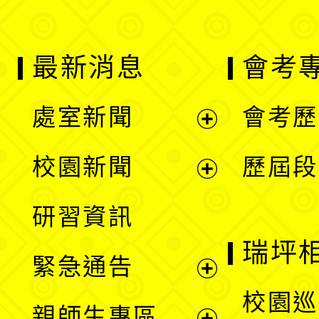
最新消息
會考
處室新聞
會考歷
展
校園新聞
歷屆段
開
展
研習資訊
選
開
瑞坪
緊急通告
單
選
展
校園巡
親師生專區