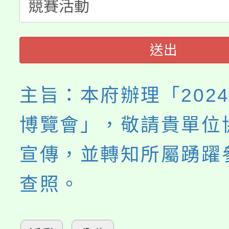
公告本校115學年度第
代理(課)教師甄選結果(
轉知中國文化大學推廣
代理(課)教師甄選結果(
送出
《TA101》溝通分析
程，歡迎學生輔導中心
主旨：本府辦理「202
心理、諮商輔導、社會
博覽會」，敬請貴單位
系所師生報名參加。
宣傳，並轉知所屬踴躍
查照。