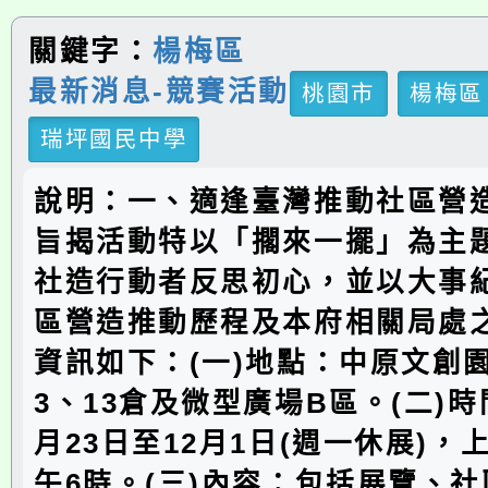
關鍵字：
楊梅區
最新消息-競賽活動
桃園市
楊梅區
瑞坪國民中學
說明：一、適逢臺灣推動社區營造
旨揭活動特以「擱來一擺」為主
社造行動者反思初心，並以大事
區營造推動歷程及本府相關局處
資訊如下：(一)地點：中原文創園
3、13倉及微型廣場B區。(二)時間
月23日至12月1日(週一休展)，
午6時。(三)內容：包括展覽、