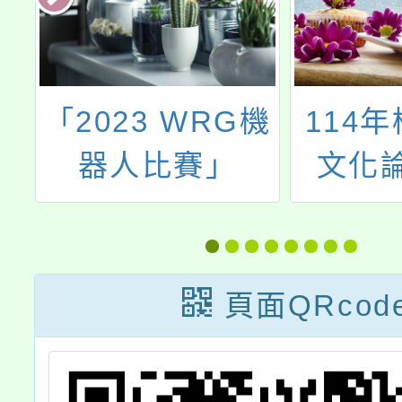
環
「2023 WRG機
114
濕
器人比賽」
文化
自
頁面QRcod