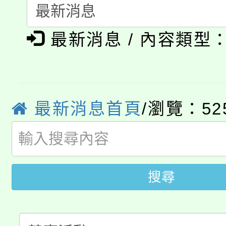
轉知中國文化大學推廣
代理(課)教師甄選結果(
淨零綠生活教案入校路
《TA101》溝通分析
最新消息 / 內容類型
115年食農教育專業人
會
程，歡迎學生輔導中心
學期銜接期間理賠案件
程
心理、諮商輔導、社會
淨零綠領人才培育課程
最新消息首頁
/瀏覽：52
學籍身 分審查程序及
系所師生報名參加。
公告本校115學年度第1
版
「2026金融保險知識
代理(課)教師甄選結果(
搜尋
桃園市115學年度學生
車」活動
公告本校115學年度第
生本土語及新住民語歌