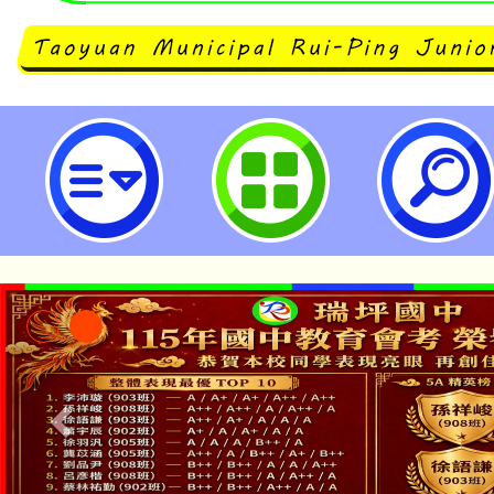
主旨：本府辦理「2024桃園社造
單位協助公告宣傳，並轉知所屬踴
照。-桃園市立瑞坪國民中學
「本色祭」8/29、30