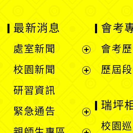
最新消息
會考
處室新聞
會考歷
展
校園新聞
歷屆段
開
展
研習資訊
選
開
瑞坪
緊急通告
單
選
展
校園巡
親師生專區