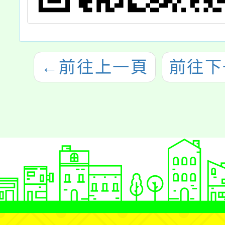
←
前往上一頁
前往下