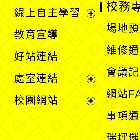
校務
線上自主學習
展
場地預
教育宣導
開
維修通
好站連結
選
會議記
處室連結
單
展
網站F
校園網站
開
展
事項通
選
開
瑞坪儲