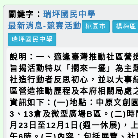
關鍵字：
瑞坪國民中學
最新消息-競賽活動
桃園市
楊梅區
瑞坪國民中學
說明：一、適逢臺灣推動社區營造
旨揭活動特以「擱來一擺」為主
社造行動者反思初心，並以大事
區營造推動歷程及本府相關局處
資訊如下：(一)地點：中原文創園
3、13倉及微型廣場B區。(二)時間
月23日至12月1日(週一休展)，
午6時。(三)內容：包括展覽、