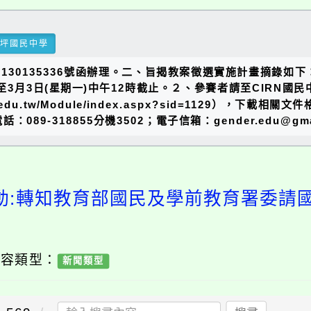
瑞坪國民中學
1130135336號函辦理。二、旨揭教案徵選實施計畫摘錄如下
)至3月3日(星期一)中午12時截止。２、參賽者請至CIRN
e.edu.tw/Module/index.aspx?sid=1129）
9-318855分機3502；電子信箱：gender.edu@gm
動:轉知教育部國民及學前教育署委請
內容類型：
新聞類型