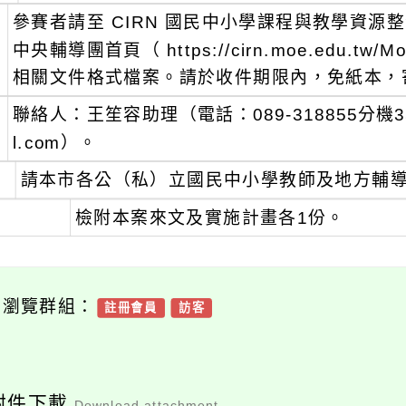
、
參賽者請至 CIRN 國民中小學課程與教學資源
中央輔導團首頁（ https://cirn.moe.edu.tw/Mo
相關文件格式檔案。請於收件期限內，免紙本，
、
聯絡人：王笙容助理（電話：089-318855分機350
l.com）。
、
請本市各公（私）立國民中小學教師及地方輔
、
檢附本案來文及實施計畫各1份。
可瀏覽群組：
註冊會員
訪客
附件下載
Download attachment