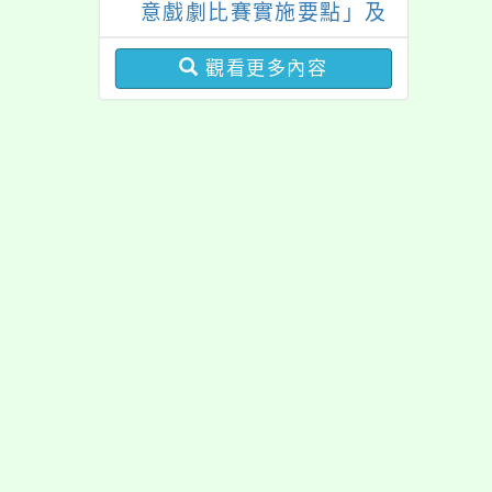
意戲劇比賽實施要點」及
修正內容對照表
觀看更多內容
佈景版本：
neilrpjh
適用瀏覽器：Edge、Goo
Xoops版本：
XOOPS