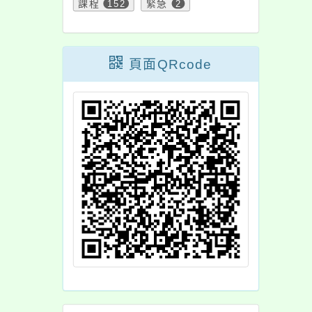
課程
152
緊急
2
頁面QRcode