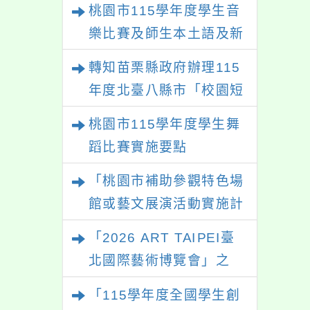
桃園市115學年度學生音
樂比賽及師生本土語及新
住民語歌謠比賽
轉知苗栗縣政府辦理115
年度北臺八縣市「校園短
影音徵選活動-情緒守門
桃園市115學年度學生舞
員」簡章及活動海報，歡
蹈比賽實施要點
迎學生踴躍報名參加。
「桃園市補助參觀特色場
館或藝文展演活動實施計
畫」
「2026 ART TAIPEI臺
北國際藝術博覽會」之
「藝術教育日」計畫
「115學年度全國學生創