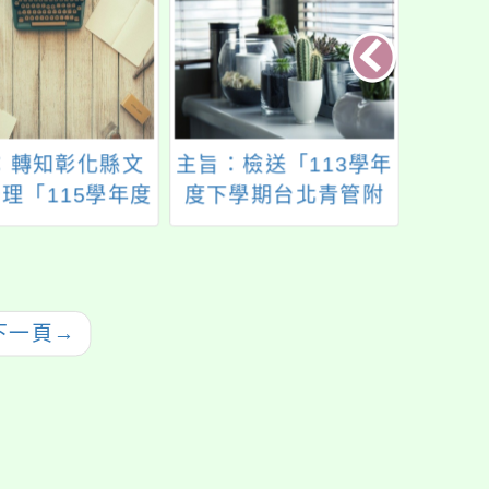
：轉知彰化縣文
主旨：檢送「113學年
主旨
理「115學年度
度下學期台北青管附
管樂
學生南北管音樂
屬團隊招生」簡章1
廣管
」簡章1份，請查
份，敬請協助轉知所
演方
照。
屬學校、校內師生並
與全
鼓勵踴躍報名參加，
管樂
下一頁
→
請查照。
貴校