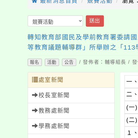
最新消息首頁
競賽活動
瀏覽：
送出
轉知教育部國民及學前教育署委請國
等教育議題輔導群」所舉辦之「11
/ 發佈者：輔導組長 / 發
報名
活動
公告
處室新聞
一
二
校長室新聞
(一)
教務處新聞
(二)
學務處新聞
１