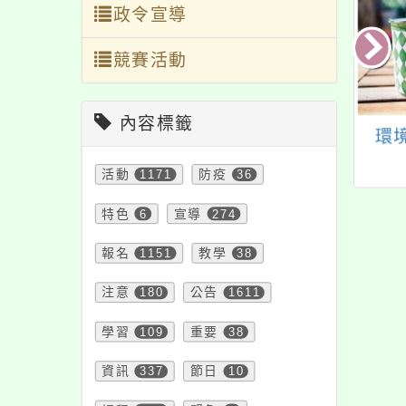
政令宣導
競賽活動
內容標籤
國教署辦理2023
主旨：有關雲林縣公
環
「總統教育獎獲獎
誠國小辦理第十一屆
活動
1171
防疫
36
生命故事：生命鬥
公誠盃全國書法比賽
文藝賞」徵選計
一案，請協助轉知所
特色
6
宣導
274
，歡迎報名參加，
屬踴躍報名參加，請
報名
1151
教學
38
請查照。
查照。
注意
180
公告
1611
學習
109
重要
38
資訊
337
節日
10