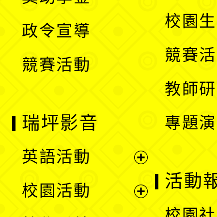
選
開
校園生
政令宣導
單
選
競賽活
競賽活動
單
教師研
瑞坪影音
專題演
英語活動
展
活動
校園活動
開
展
校園社