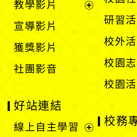
教學影片
選
開
展
研習活
宣導影片
單
選
開
校外活
獲獎影片
單
選
校園志
社團影音
單
校園活
好站連結
校務
線上自主學習