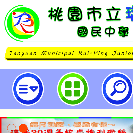
主旨： 本公司訂於114年1月8日~1
華山1914文創園區東2C、D棟舉辦「
誌和吉卜力展」，敬請協助公告周
家長踴躍參與，並規劃進行校外教
之參考依據，請查照。-桃園市立瑞