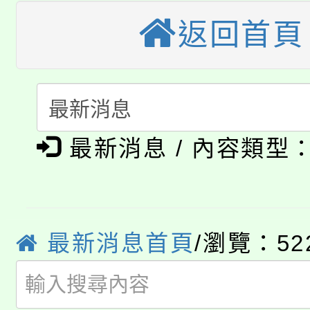
公告本校115學年度第
生本土語及新住民語歌
返回首頁
公告本校115學年度第
代理(課)教師甄選結果(
轉知中國文化大學推廣
代理(課)教師甄選結果(
淨零綠生活教案入校路
《TA101》溝通分析
最新消息 / 內容類型
115年食農教育專業人
會
程，歡迎學生輔導中心
學期銜接期間理賠案件
程
心理、諮商輔導、社會
淨零綠領人才培育課程
學籍身 分審查程序及
系所師生報名參加。
最新消息首頁
/瀏覽：52
公告本校115學年度第1
版
「2026金融保險知識
代理(課)教師甄選結果(