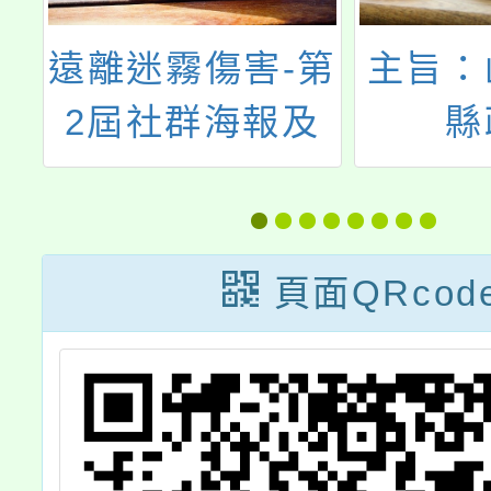
第
主旨：函轉苗栗
主旨：
及
縣政府
辦理「
「【rangu】
線 TA
115年度第二屆
車集點
全國原住民族樂
加碼抽
頁面QRcod
舞競賽」活動簡
傳資訊
章，請查照。
1份，
助宣傳