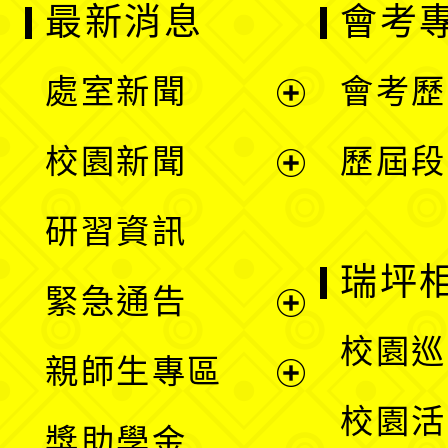
最新消息
會考
處室新聞
會考歷
展
校園新聞
歷屆段
開
展
研習資訊
選
開
瑞坪
緊急通告
單
選
展
校園巡
親師生專區
單
開
展
校園活
獎助學金