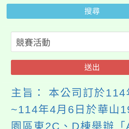
桃園市115學年度學生
車」活動
搜尋
公告本校115學年度第
生本土語及新住民語歌
公告本校115學年度第
代理(課)教師甄選結果(
轉知中國文化大學推廣
代理(課)教師甄選結果(
《TA101》溝通分析
送出
程，歡迎學生輔導中心
主旨： 本公司訂於114
心理、諮商輔導、社會
~114年4月6日於華山1
系所師生報名參加。
園區東2C、D棟舉辦「An