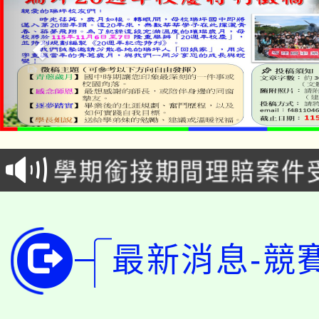
淨零綠生活教案入校路
115年食農教育專業人
會
學期銜接期間理賠案件
程
淨零綠領人才培育課程
學籍身 分審查程序及
公告本校115學年度第1
版
最新消息-競
「2026金融保險知識
代理(課)教師甄選結果(
桃園市115學年度學生
車」活動