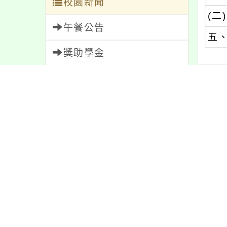
校園新聞
(二)
午餐公告
五
獎助學金
人員招募
內文
服務學習
研習資訊
內容
緊急通告
防疫公告
親師生專區