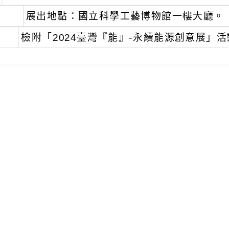
展出地點：國立科學工藝博物館一樓大廳。
、
檢附「2024臺灣『能』-永續能源創意展」
可瀏覽群組：
註冊會員
訪客
附件下載
Download attachment