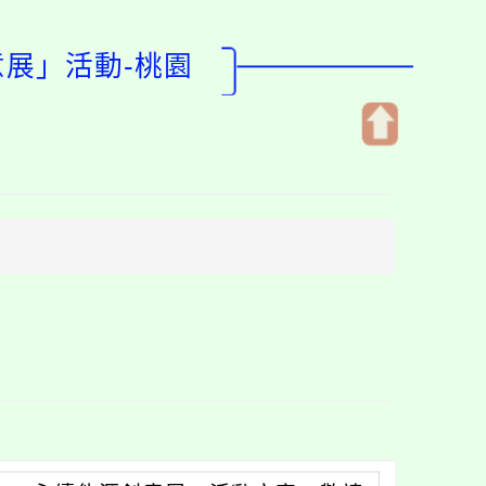
意展」活動-桃園
開
啟
上
方
區
塊