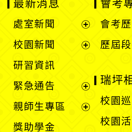
最新消息
會考
處室新聞
會考歷
展
校園新聞
歷屆段
開
展
研習資訊
選
開
瑞坪
緊急通告
單
選
展
校園巡
親師生專區
單
開
展
校園活
獎助學金