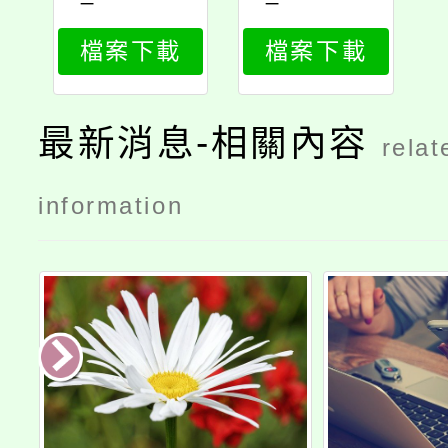
890_print
890_attach
檔案下載
檔案下載
1
最新消息-相關內容
relat
information