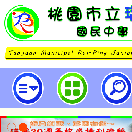
轉知客家委員會辦理「112中小學
賽－客語對話能力試辦計畫」1份
名參加一案，請查照。-桃園市立瑞