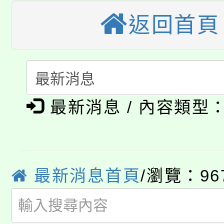
公告本校115學年度第
生本土語及新住民語歌
返回首頁
公告本校115學年度第
代理(課)教師甄選結果(
轉知中國文化大學推廣
代理(課)教師甄選結果(
淨零綠生活教案入校路
《TA101》溝通分析
最新消息 / 內容類型
115年食農教育專業人
會
程，歡迎學生輔導中心
學期銜接期間理賠案件
程
心理、諮商輔導、社會
淨零綠領人才培育課程
學籍身 分審查程序及
最新消息首頁
/瀏覽：96
系所師生報名參加。
公告本校115學年度第1
版
「2026金融保險知識
代理(課)教師甄選結果(