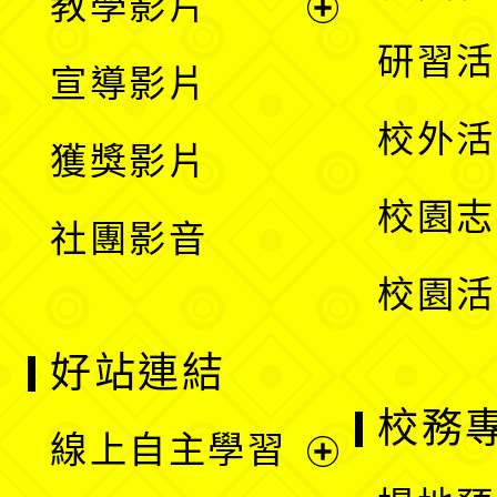
教學影片
選
開
展
研習活
宣導影片
單
選
開
校外活
獲獎影片
單
選
校園志
社團影音
單
校園活
好站連結
校務
線上自主學習