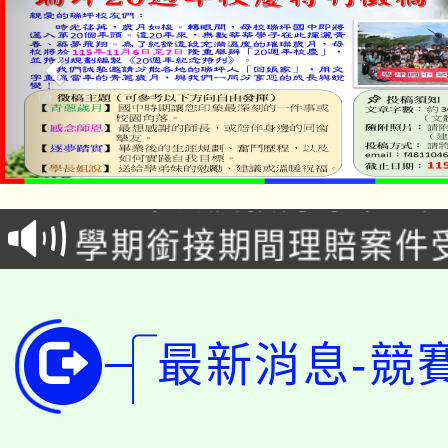
淨零綠生活教案入校路
115年食農教育專業人
會
學期銜接期間理賠案件
程
淨零綠領人才培育課程
學籍身 分審查程序及
公告本校115學年度第1
版
最新消息-競
「2026金融保險知識
代理(課)教師甄選結果(
桃園市115學年度學生
車」活動