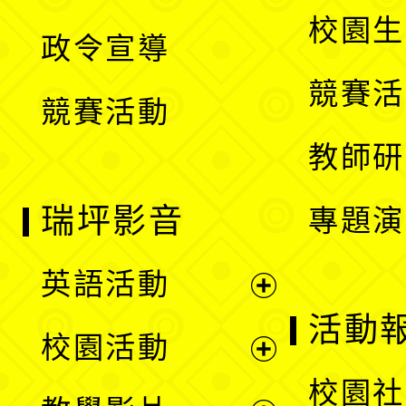
選
開
校園生
政令宣導
單
選
競賽活
競賽活動
單
教師研
瑞坪影音
專題演
英語活動
展
活動
校園活動
開
展
校園社