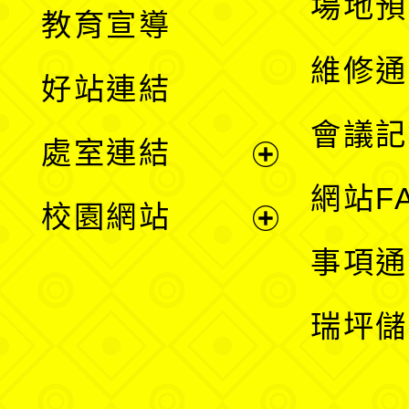
展
場地預
教育宣導
開
維修通
好站連結
選
會議記
處室連結
單
展
網站F
校園網站
開
展
事項通
選
開
瑞坪儲
單
選