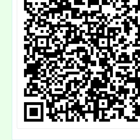
並
鼓勵貴
前
躍報
查