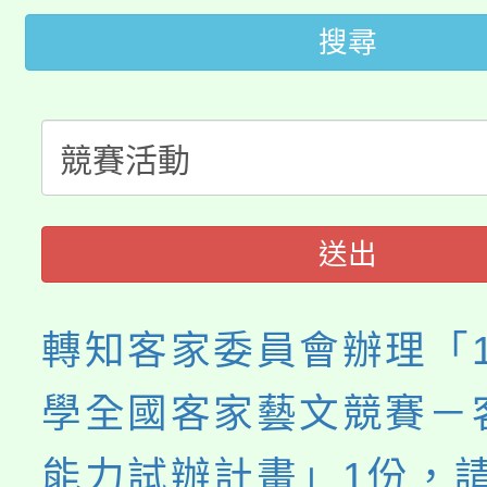
桃園市115學年度學生
車」活動
搜尋
公告本校115學年度第
生本土語及新住民語歌
公告本校115學年度第
代理(課)教師甄選結果(
轉知中國文化大學推廣
代理(課)教師甄選結果(
送出
《TA101》溝通分析
程，歡迎學生輔導中心
轉知客家委員會辦理「1
心理、諮商輔導、社會
學全國客家藝文競賽－
系所師生報名參加。
能力試辦計畫」1份，