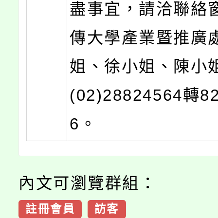
盡事宜，請洽聯絡
傳大學產業暨推廣
姐、徐小姐、陳小
(02)28824564轉8
6。
內文可瀏覽群組：
註冊會員
訪客