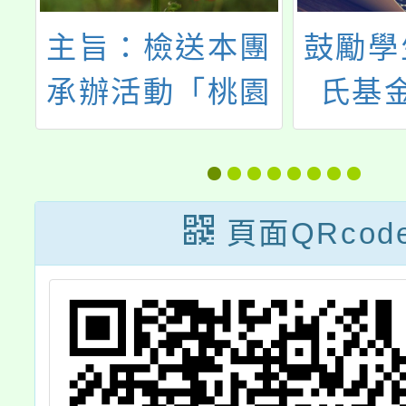
團
鼓勵學生參與董
主旨：
園
氏基金會主辦
民國11
4
2023「牛奶好好
28日
鳴
玩~包裝盒拼貼
舉辦「2
及
畫比賽」
廣亞盃
頁面QRcod
表
書法比
推
檢送
費
（詳如
予
敬請惠