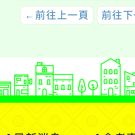
←
前往上一頁
前往下