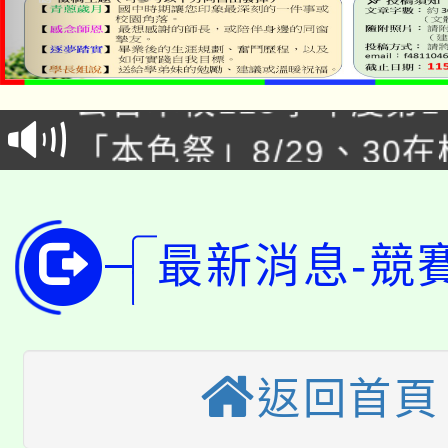
公告本校115學年度第1
「本色祭」8/29、30
代理(課)教師甄選結果
8/21下午1時於龍潭區
場熱烈登場!
告(尚有缺額)
YOUNG桃局內行報名
徵才活動。
最新消息-競
8月14至27日，桃園
局官網。
115年桃園市運動會8/1
開!
桃園市低收入戶享有免
返回首頁
田徑場及游泳池舉行。
大園自造教育及科技中心
視費優惠，中低收入戶