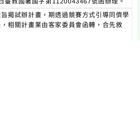
臺教國署國字第1120043467號函辦理。
理旨揭試辦計畫，期透過競賽方式引導同儕學
味，相關計畫業由客家委員會函轉，合先敘
）截止報名。
。
路5段250號）。
中組、高中組四組，學校自行報名參賽，採
校至多可報5隊。
名網址：https:// hakkatalk.ha