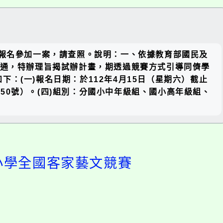
關閉區
隊報名參加一案，請查照。說明：一、依據教育部國民及
塊
客語溝通，特辦理旨揭試辦計畫，期透過競賽方式引導同儕學
(一)報名日期：於112年4月15日（星期六）截止
250號）。(四)組別：分國小中年級組、國小高年級組、
中小學全國客家藝文競賽
開
啟