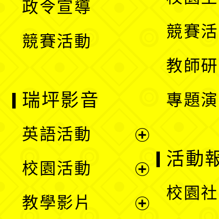
政令宣導
單
選
競賽活
競賽活動
單
教師研
瑞坪影音
專題演
英語活動
展
活動
校園活動
開
展
校園社
教學影片
選
開