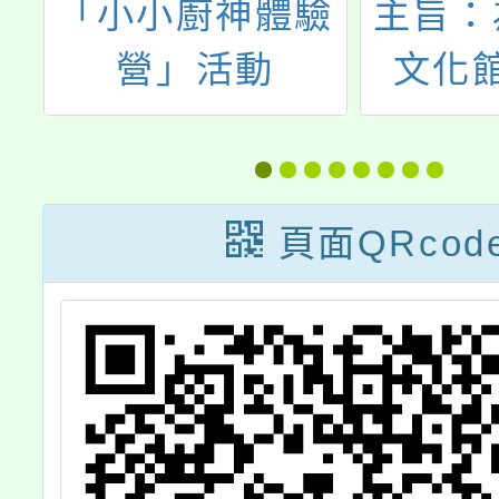
圳
「小小廚神體驗
主旨：
史
營」活動
文化
水
「唱 
流行
i
展」及2
頁面QRcod
特展
代：唱
流行誕
教學雙