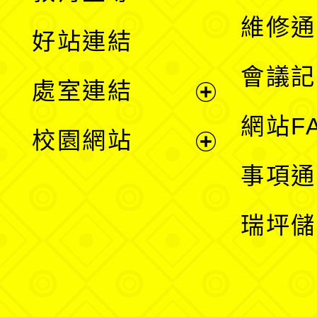
開
維修通
好站連結
選
會議記
處室連結
單
展
網站F
校園網站
開
展
事項通
選
開
瑞坪儲
單
選
單