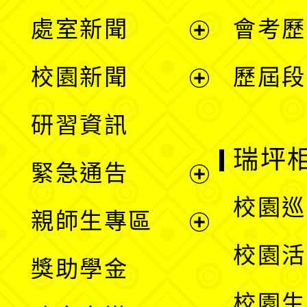
處室新聞
會考歷
展
校園新聞
歷屆段
開
展
研習資訊
選
開
瑞坪
緊急通告
單
選
展
校園巡
親師生專區
單
開
展
校園活
獎助學金
選
開
校園生