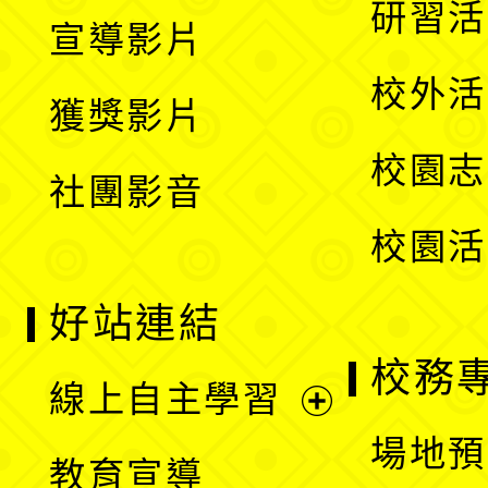
展
研習活
宣導影片
單
選
開
校外活
獲獎影片
單
選
校園志
社團影音
單
校園活
好站連結
校務
線上自主學習
展
場地預
教育宣導