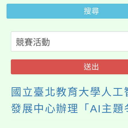
桃園市低收入戶享有免
田徑場及游泳池舉行。
搜尋
大園自造教育及科技中心
視費優惠，中低收入戶
大溪自造教育及科技中心
份教師增能研習
半價優惠，詳情可洽有
淨零綠生活教案入校路
份教師研習
者。
115年食農教育專業人
會
送出
程
國立臺北教育大學人工
發展中心辦理「AI主題