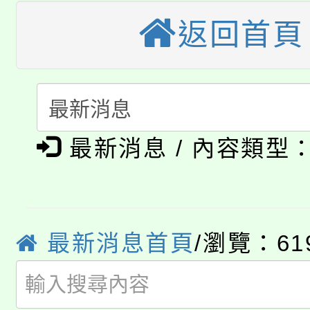
大園自造教育及科技中心
視費優惠，中低收入戶
返回首頁
大溪自造教育及科技中心
份教師增能研習
半價優惠，詳情可洽有
淨零綠生活教案入校路
份教師研習
者。
115年食農教育專業人
會
「本色祭」8/29、30
程
最新消息 / 內容類型
8/21下午1時於龍潭區
場熱烈登場!
YOUNG桃局內行報名
徵才活動。
最新消息首頁
/瀏覽：61
8月14至27日，桃園
局官網。
115年桃園市運動會8/1
開!