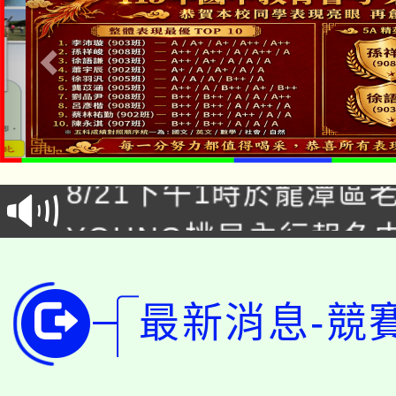
「本色祭」8/29、30
8/21下午1時於龍潭區
場熱烈登場!
YOUNG桃局內行報名
徵才活動。
8月14至27日，桃園
局官網。
115年桃園市運動會8/1
最新消息-競
開!
桃園市低收入戶享有免
田徑場及游泳池舉行。