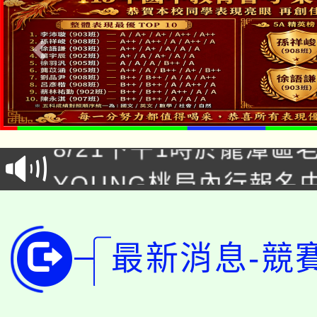
「本色祭」8/29、30
8/21下午1時於龍潭區
場熱烈登場!
YOUNG桃局內行報名
徵才活動。
8月14至27日，桃園
局官網。
115年桃園市運動會8/1
開!
最新消息-競
桃園市低收入戶享有免
田徑場及游泳池舉行。
大園自造教育及科技中心