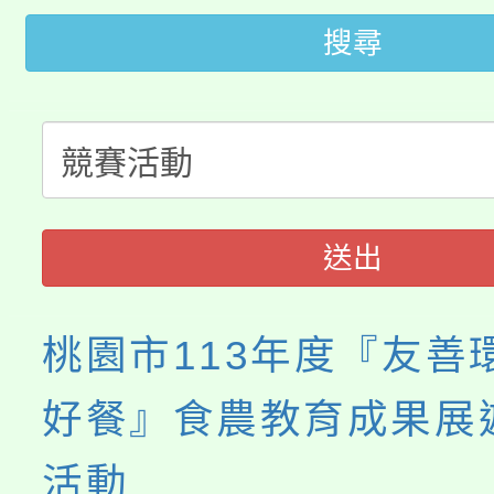
田徑場及游泳池舉行。
搜尋
大園自造教育及科技中心
視費優惠，中低收入戶
大溪自造教育及科技中心
份教師增能研習
半價優惠，詳情可洽有
淨零綠生活教案入校路
份教師研習
者。
115年食農教育專業人
會
送出
程
桃園市113年度『友善
好餐』食農教育成果展
活動