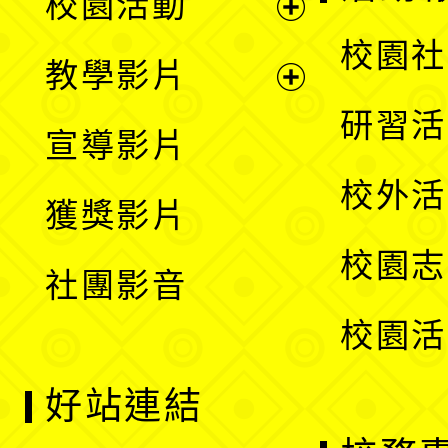
校園活動
開
展
校園社
教學影片
選
開
展
研習活
宣導影片
單
選
開
校外活
獲獎影片
單
選
校園志
社團影音
單
校園活
好站連結