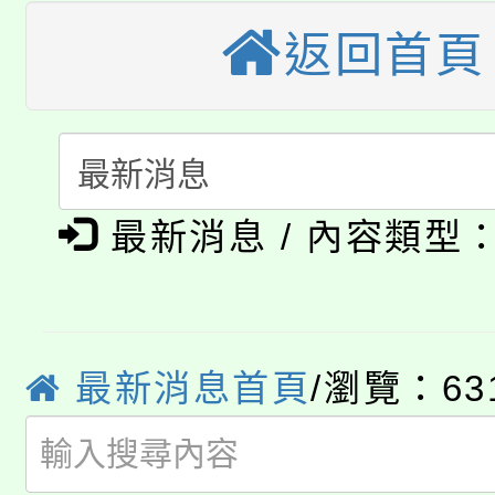
視費優惠，中低收入戶
返回首頁
大溪自造教育及科技中心
份教師增能研習
半價優惠，詳情可洽有
淨零綠生活教案入校路
份教師研習
者。
115年食農教育專業人
會
「本色祭」8/29、30
程
最新消息 / 內容類型
8/21下午1時於龍潭區
場熱烈登場!
YOUNG桃局內行報名
徵才活動。
8月14至27日，桃園
最新消息首頁
/瀏覽：63
局官網。
115年桃園市運動會8/1
開!
桃園市低收入戶享有免