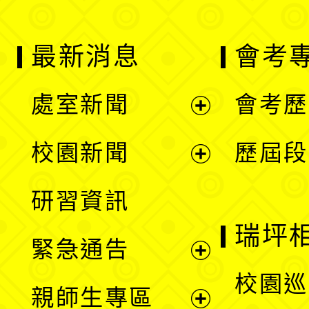
最新消息
會考
處室新聞
會考歷
展
校園新聞
歷屆段
開
展
研習資訊
選
開
瑞坪
緊急通告
單
選
展
校園巡
親師生專區
單