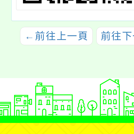
←
前往上一頁
前往下