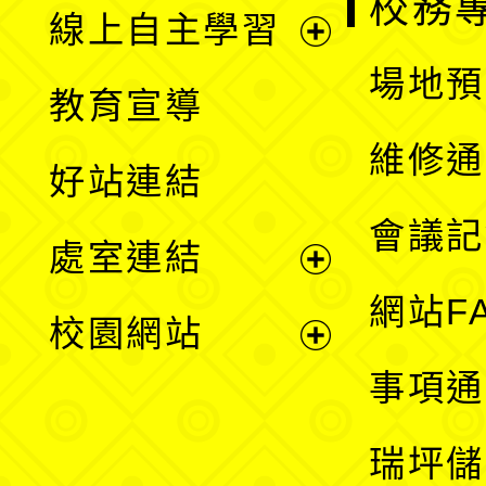
校務
線上自主學習
展
場地預
教育宣導
開
維修通
好站連結
選
會議記
處室連結
單
展
網站F
校園網站
開
展
事項通
選
開
瑞坪儲