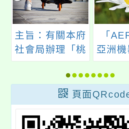
境
主旨：有關本府
「AER
社會局辦理「桃
亞洲機
推
園市響應國際兒
競技
童人權日『Let’s
Empower! 權益
頁面QRcod
發電中』」兒少
提案影片徵選活