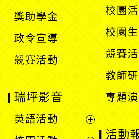
開
展
校園活
獎助學金
選
開
校園生
政令宣導
單
選
競賽活
競賽活動
單
教師研
瑞坪影音
專題演
英語活動
展
活動