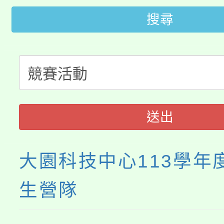
桃園市低收入戶享有免
田徑場及游泳池舉行。
搜尋
大園自造教育及科技中心
視費優惠，中低收入戶
大溪自造教育及科技中心
份教師增能研習
半價優惠，詳情可洽有
淨零綠生活教案入校路
份教師研習
者。
115年食農教育專業人
會
送出
程
大園科技中心113學年
生營隊