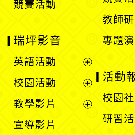
競賽活動
單
教師研
瑞坪影音
專題演
英語活動
展
活動
校園活動
開
展
校園社
教學影片
選
開
展
研習活
宣導影片
單
選
開