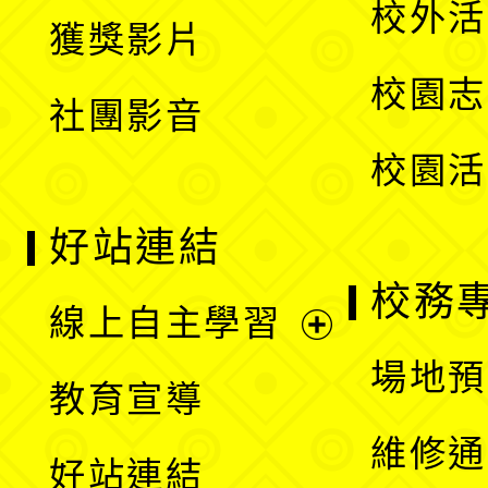
校外活
獲獎影片
單
選
校園志
社團影音
單
校園活
好站連結
校務
線上自主學習
展
場地預
教育宣導
開
維修通
好站連結