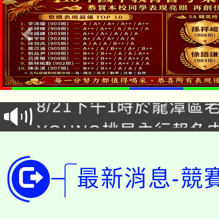
「本色祭」8/29、30
8/21下午1時於龍潭區
場熱烈登場!
YOUNG桃局內行報名
徵才活動。
8月14至27日，桃園
局官網。
115年桃園市運動會8/1
最新消息-競
開!
桃園市低收入戶享有免
田徑場及游泳池舉行。