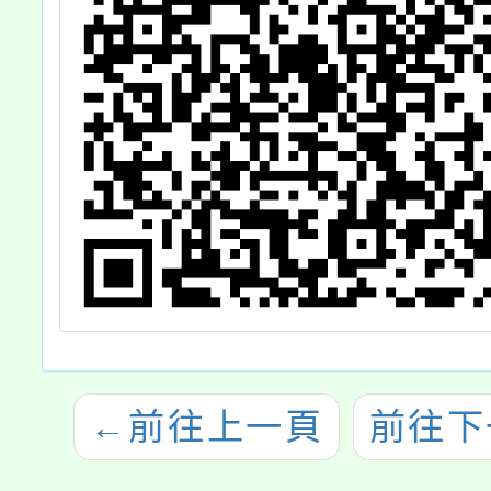
←
前往上一頁
前往下