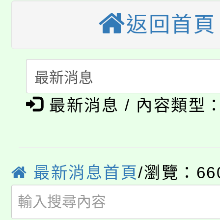
大園自造教育及科技中心
視費優惠，中低收入戶
返回首頁
大溪自造教育及科技中心
份教師增能研習
半價優惠，詳情可洽有
淨零綠生活教案入校路
份教師研習
者。
115年食農教育專業人
會
「本色祭」8/29、30
程
最新消息 / 內容類型
8/21下午1時於龍潭區
場熱烈登場!
YOUNG桃局內行報名
徵才活動。
最新消息首頁
/瀏覽：66
8月14至27日，桃園
局官網。
115年桃園市運動會8/1
開!