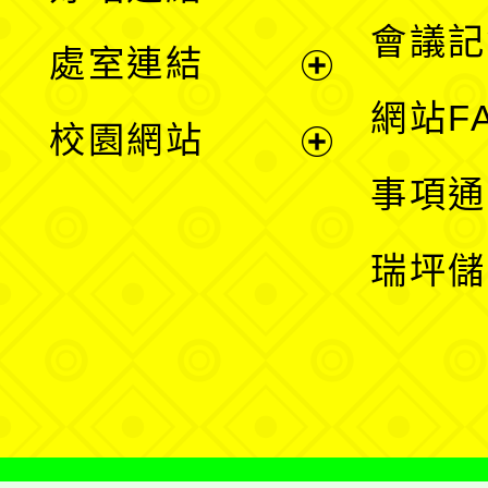
選
會議記
處室連結
單
展
網站F
校園網站
開
展
事項通
選
開
瑞坪儲
單
選
單