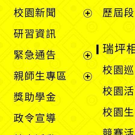
展
校園新聞
歷屆段
開
展
研習資訊
選
開
瑞坪
緊急通告
單
選
展
校園巡
親師生專區
單
開
展
校園活
獎助學金
選
開
校園生
政令宣導
單
選
競賽活