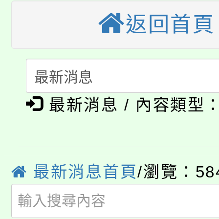
大溪自造教育及科技中心
返回首頁
份教師增能研習
半價優惠，詳情可洽有
淨零綠生活教案入校路
份教師研習
者。
115年食農教育專業人
會
「本色祭」8/29、30
程
最新消息 / 內容類型
8/21下午1時於龍潭區
場熱烈登場!
YOUNG桃局內行報名
徵才活動。
8月14至27日，桃園
局官網。
最新消息首頁
/瀏覽：58
115年桃園市運動會8/1
開!
桃園市低收入戶享有免