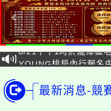
「本色祭」8/29、30
8/21下午1時於龍潭區
場熱烈登場!
YOUNG桃局內行報名
徵才活動。
8月14至27日，桃園
局官網。
115年桃園市運動會8/1
開!
最新消息-競
桃園市低收入戶享有免
田徑場及游泳池舉行。
大園自造教育及科技中心
視費優惠，中低收入戶