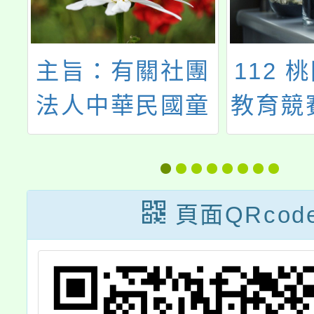
第
主旨：有關社團
112 
陽
法人中華民國童
教育競
假
軍總會組團參加
選參
月
「第16次韓國全
公
國童軍大露營」
頁面QRcod
單
一案，請鼓勵貴
一
校所屬童軍及服
訊
務員踴躍報名參