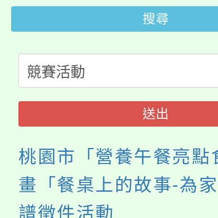
田徑場及游泳池舉行。
搜尋
大園自造教育及科技中心
視費優惠，中低收入戶
大溪自造教育及科技中心
份教師增能研習
半價優惠，詳情可洽有
淨零綠生活教案入校路
份教師研習
者。
115年食農教育專業人
會
送出
程
桃園市「營養午餐亮點
畫「餐桌上的故事-為
譜徵件活動