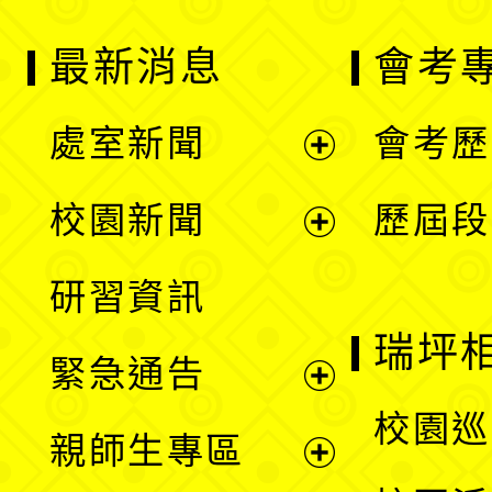
最新消息
會考
處室新聞
會考歷
展
校園新聞
歷屆段
開
展
研習資訊
選
開
瑞坪
緊急通告
單
選
展
校園巡
親師生專區
單
開