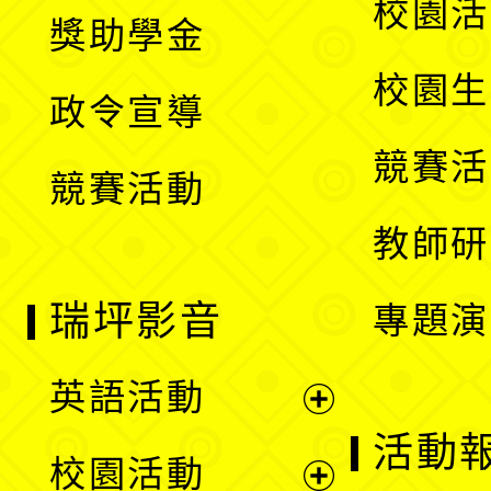
展
校園活
獎助學金
選
開
校園生
政令宣導
單
選
競賽活
競賽活動
單
教師研
瑞坪影音
專題演
英語活動
展
活動
校園活動