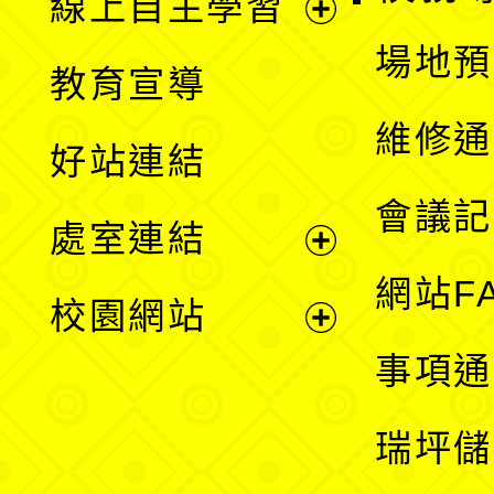
線上自主學習
展
場地預
教育宣導
開
維修通
好站連結
選
會議記
處室連結
單
展
網站F
校園網站
開
展
事項通
選
開
瑞坪儲
單
選