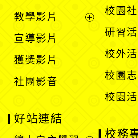
開
展
校園社
教學影片
選
開
展
研習活
宣導影片
單
選
開
校外活
獲獎影片
單
選
校園志
社團影音
單
校園活
好站連結
校務