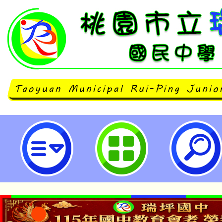
桃園市「營養午餐亮點食譜」計畫「
為家而煮」食譜徵件活動-桃園市立