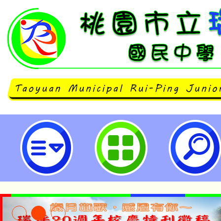
主旨：檢送「2025台北青管定期
神的盛宴》」海報1份，敬請協助
校內師生並鼓勵踴躍參與，至紉公誼
園市立瑞坪國民中學