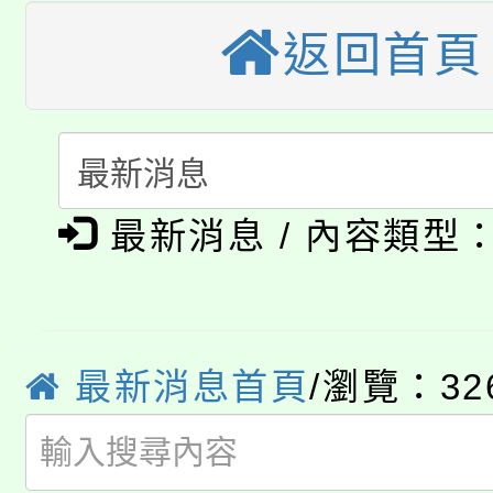
縣市「校園短影音徵選
程，歡迎學生輔導中心
返回首頁
「桃園市補助參觀特色
要點
門員」簡章及活動海報
心理、諮商輔導、社會
115年度「教育部表揚
展演活動實施計畫」
踴躍報名參加。
系所師生報名參加。
「2026 ART TAIPE
義教育推展貢獻獎」
「2026金融保險知識
博覽會」之「藝術教育
最新消息 / 內容類型
桃園市115學年度學生
車」活動
公告本校115學年度第
生本土語及新住民語歌
公告本校115學年度第
最新消息首頁
/瀏覽：32
代理(課)教師甄選結果(
轉知中國文化大學推廣
代理(課)教師甄選結果(
轉知苗栗縣政府辦理11