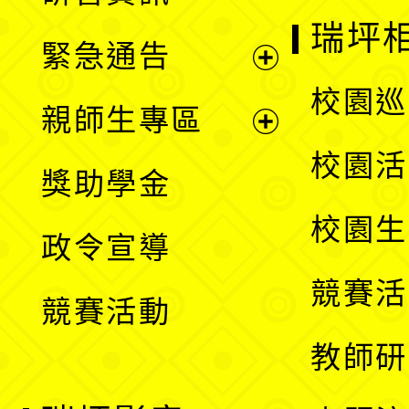
選
開
瑞坪
緊急通告
單
選
展
校園巡
親師生專區
單
開
展
校園活
獎助學金
選
開
校園生
政令宣導
單
選
競賽活
競賽活動
單
教師研