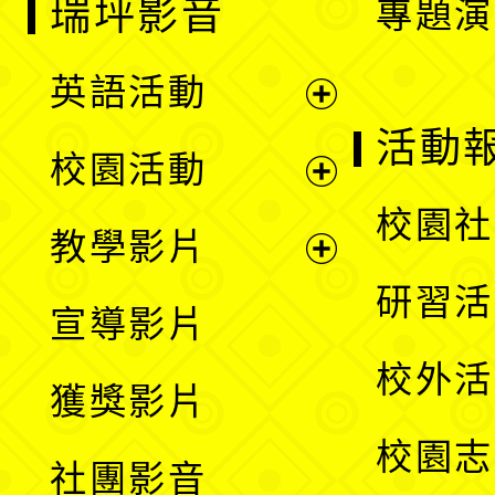
瑞坪影音
專題演
英語活動
展
活動
校園活動
開
展
校園社
教學影片
選
開
展
研習活
宣導影片
單
選
開
校外活
獲獎影片
單
選
校園志
社團影音
單