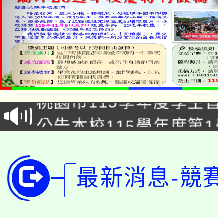
「2026金融保險知識
桃園市115學年度學生
車」活動
公告本校115學年度第
生本土語及新住民語歌
公告本校115學年度第
代理(課)教師甄選結果(
轉知中國文化大學推廣
代理(課)教師甄選結果(
最新消息-競
轉知苗栗縣政府辦理11
《TA101》溝通分析
桃園市115學年度學生