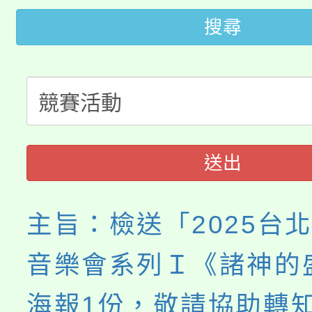
《TA101》溝通分析
搜尋
桃園市115學年度學生
縣市「校園短影音徵選
程，歡迎學生輔導中心
「桃園市補助參觀特色
要點
門員」簡章及活動海報
心理、諮商輔導、社會
115年度「教育部表揚
展演活動實施計畫」
踴躍報名參加。
系所師生報名參加。
「2026 ART TAIPE
義教育推展貢獻獎」
送出
博覽會」之「藝術教育
主旨：檢送「2025台
音樂會系列Ｉ《諸神的
海報1份，敬請協助轉