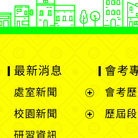
最新消息
會考
處室新聞
會考歷
展
校園新聞
歷屆段
開
展
研習資訊