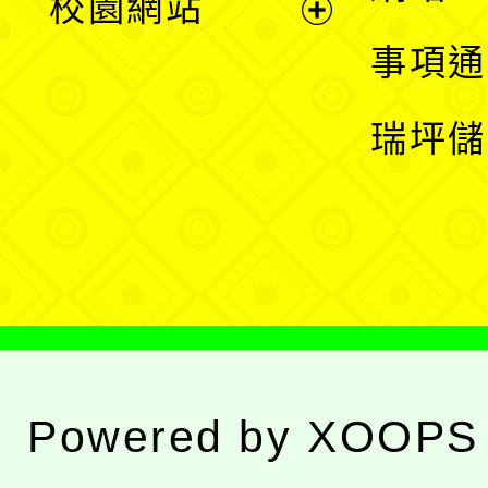
校園網站
開
展
事項通
選
開
瑞坪儲
單
選
單
Powered by
XOOPS