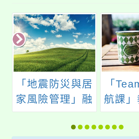
續
「地震防災與居
「Team
獎
家風險管理」融
航課」
入教學教師研習
及「生
廣計