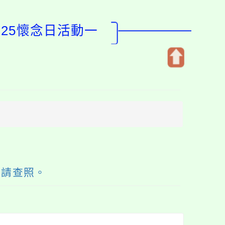
25懷念日活動一
開
啟
上
方
區
塊
，請查照。