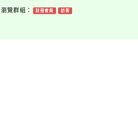
可瀏覽群組：
註冊會員
訪客
附件下載
Download attachment
園市女童軍會「20
5世界懷念日」活動
實施計畫
檔案下載