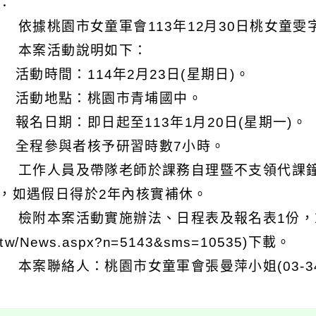
明：
 依據桃園市女童軍會113年12月30日桃女童雯字
 本案活動說明如下：
) 活動時間：114年2月23日(星期日)。
) 活動地點：桃園市青埔國中。
) 報名日期：即日起至113年1月20日(星期一)。
) 全程參與者核予研習時數7小時。
 工作人員及帶隊老師於課務自理暨不支領代課鐘
，如遇假日得於2年內核實補休。
 檢附本案活動實施辦法、日程表及報名表1份，或逕至本局
.tw/News.aspx?n=5143&sms=10535)下載。
 本案聯絡人：桃園市女童軍會張曼萍小姐(03-34643