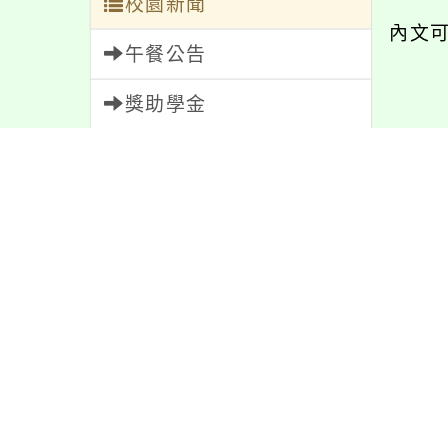
校園新聞
內文
午餐公告
獎助學金
內容
人員招募
服務學習
研習資訊
緊急通告
防疫公告
桃
親師生專區
2