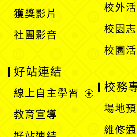
開
校外活
獲獎影片
單
選
校園志
社團影音
單
校園活
好站連結
校務
線上自主學習
展
場地預
教育宣導
開
維修通
好站連結