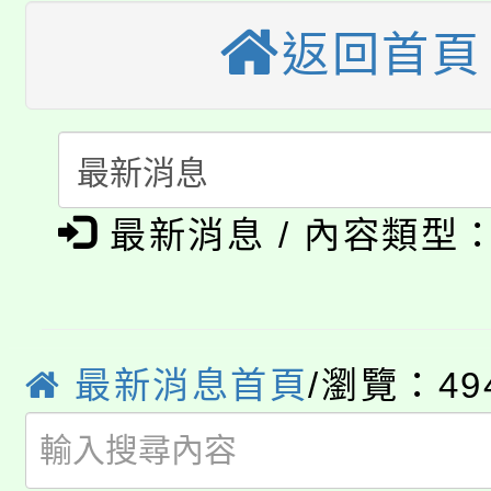
公告本校115學年度第
生本土語及新住民語歌
返回首頁
公告本校115學年度第
代理(課)教師甄選結果(
轉知中國文化大學推廣
代理(課)教師甄選結果(
淨零綠生活教案入校路
《TA101》溝通分析
最新消息 / 內容類型
115年食農教育專業人
會
程，歡迎學生輔導中心
學期銜接期間理賠案件
程
心理、諮商輔導、社會
淨零綠領人才培育課程
學籍身 分審查程序及
最新消息首頁
/瀏覽：49
系所師生報名參加。
公告本校115學年度第1
版
「2026金融保險知識
代理(課)教師甄選結果(