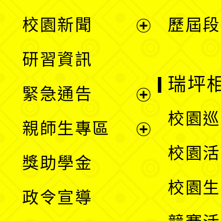
展
校園新聞
歷屆段
開
展
研習資訊
選
開
瑞坪
緊急通告
單
選
展
校園巡
親師生專區
單
開
展
校園活
獎助學金
選
開
校園生
政令宣導
單
選