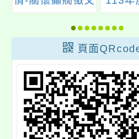
關懷癲癇徵文
113年度小桃
比賽」
資訊教育推廣
動實施計畫
頁面QRcod