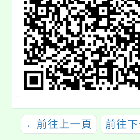
←
前往上一頁
前往下