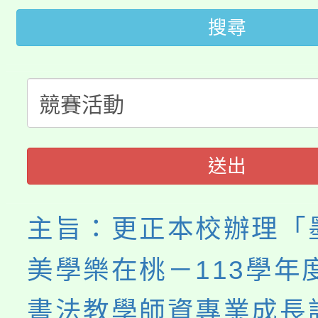
桃園市115學年度學生
搜尋
車」活動
公告本校115學年度第
生本土語及新住民語歌
公告本校115學年度第
代理(課)教師甄選結果(
轉知中國文化大學推廣
代理(課)教師甄選結果(
送出
《TA101》溝通分析
程，歡迎學生輔導中心
主旨：更正本校辦理「
心理、諮商輔導、社會
美學樂在桃－113學年
系所師生報名參加。
書法教學師資專業成長