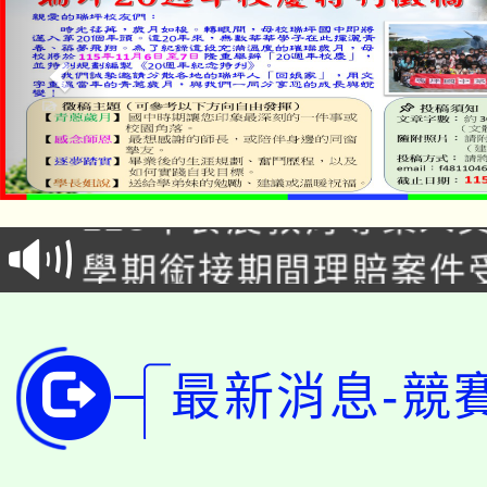
淨零綠生活教案入校路
115年食農教育專業人
會
學期銜接期間理賠案件
程
淨零綠領人才培育課程
學籍身 分審查程序及
公告本校115學年度第1
版
最新消息-競
「2026金融保險知識
代理(課)教師甄選結果(
桃園市115學年度學生
車」活動