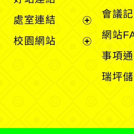
選
會議記
處室連結
單
展
網站F
校園網站
開
展
事項通
選
開
瑞坪儲
單
選
單