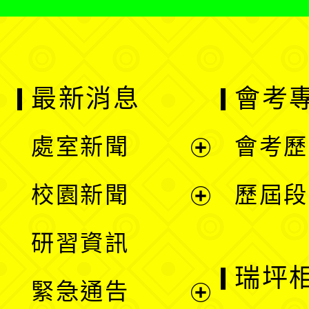
最新消息
會考
處室新聞
會考歷
展
校園新聞
歷屆段
開
展
研習資訊
選
開
瑞坪
緊急通告
單
選