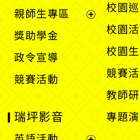
展
校園巡
親師生專區
單
開
展
校園活
獎助學金
選
開
校園生
政令宣導
單
選
競賽活
競賽活動
單
教師研
瑞坪影音
專題演
英語活動