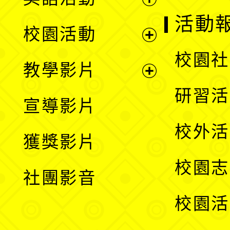
展
活動
校園活動
開
展
校園社
教學影片
選
開
展
研習活
宣導影片
單
選
開
校外活
獲獎影片
單
選
校園志
社團影音
單
校園活