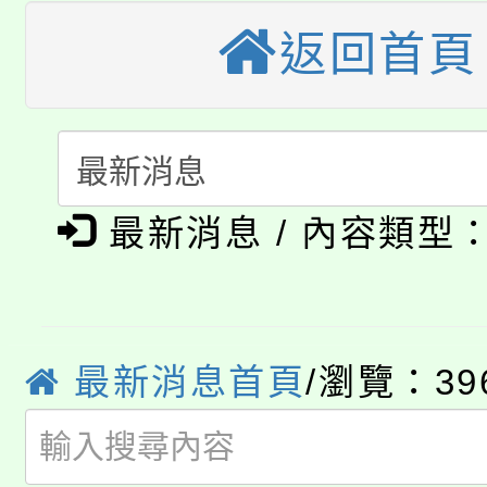
桃園市115學年度學生
返回首頁
縣市「校園短影音徵選
程，歡迎學生輔導中心
「桃園市補助參觀特色
要點
門員」簡章及活動海報
心理、諮商輔導、社會
115年度「教育部表揚
展演活動實施計畫」
踴躍報名參加。
系所師生報名參加。
公告本校115學年度第1
義教育推展貢獻獎」
最新消息 / 內容類型
「2026金融保險知識
代理(課)教師甄選結果(
桃園市115學年度學生
車」活動
公告本校115學年度第
生本土語及新住民語歌
最新消息首頁
/瀏覽：39
公告本校115學年度第
代理(課)教師甄選結果(
轉知中國文化大學推廣
代理(課)教師甄選結果(