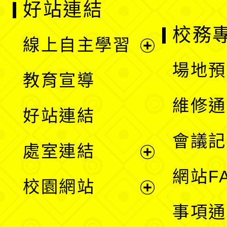
好站連結
校務
線上自主學習
展
場地預
教育宣導
開
維修通
好站連結
選
會議記
處室連結
單
展
網站F
校園網站
開
展
事項通