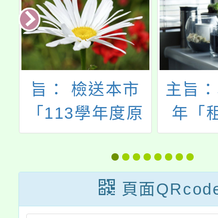
際
旨： 檢送本市
主旨：
-
「113學年度原
年「
際
住民族說唱藝術
堂，
」
比賽」實施計畫
習」看
及報名表，敬請
稅抽抽
頁面QRcod
各校(園)、單位
動現正