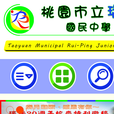
主旨：本公司訂於113年12月19日~
於臺北市國立臺灣科學教育館7樓南
《史前巨獸泰坦恐龍展》特展，敬
長踴躍參與，作為規劃校外教學及
考，請查照。-桃園市立瑞坪國民中