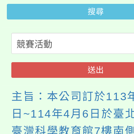
搜尋
轉知苗栗縣政府辦理11
《TA101》溝通分析
桃園市115學年度學生
縣市「校園短影音徵選
程，歡迎學生輔導中心
「桃園市補助參觀特色
要點
門員」簡章及活動海報
心理、諮商輔導、社會
115年度「教育部表揚
展演活動實施計畫」
踴躍報名參加。
系所師生報名參加。
送出
義教育推展貢獻獎」
主旨：本公司訂於113年
日~114年4月6日於臺
臺灣科學教育館7樓南