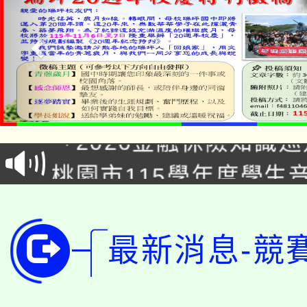
公告本校115學年度第1
「2026金融保險知識
代理(課)教師甄選結果(
桃園市115學年度學生
車」活動
公告本校115學年度第
生本土語及新住民語歌
公告本校115學年度第
代理(課)教師甄選結果(
最新消息-競
轉知中國文化大學推廣
代理(課)教師甄選結果(
轉知苗栗縣政府辦理11
《TA101》溝通分析