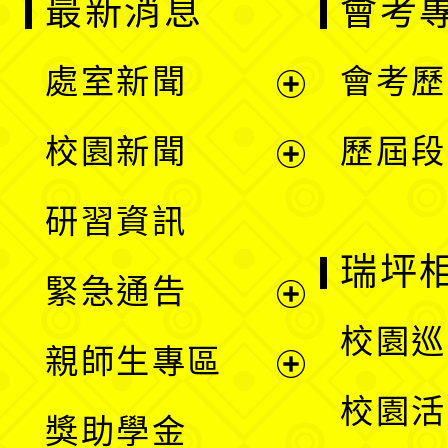
最新消息
會考
處室新聞
會考歷
展
校園新聞
歷屆段
開
展
研習資訊
選
開
瑞坪
緊急通告
單
選
展
校園巡
親師生專區
單
開
展
校園活
獎助學金