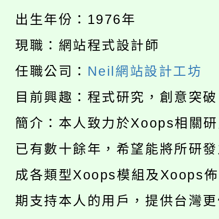
公告本校115學年度第
代理(課)教師甄選結果(
出生年份：1976年
轉知中國文化大學推廣
代理(課)教師甄選結果(
現職：網站程式設計師
淨零綠生活教案入校路
《TA101》溝通分析
任職公司：
Neil網站設計工坊
115年食農教育專業人
會
程，歡迎學生輔導中心
目前興趣：程式研究，創意突破
學期銜接期間理賠案件
程
心理、諮商輔導、社會
淨零綠領人才培育課程
簡介：本人致力於Xoops相關
學籍身 分審查程序及
系所師生報名參加。
公告本校115學年度第1
已有數十餘年，希望能將所研發
版
「2026金融保險知識
代理(課)教師甄選結果(
成各類型Xoops模組及Xoops
桃園市115學年度學生
車」活動
期支持本人的用戶，提供台灣更