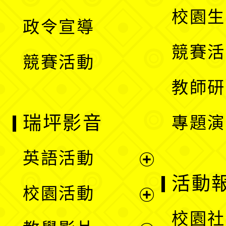
選
開
校園生
政令宣導
單
選
競賽活
競賽活動
單
教師研
瑞坪影音
專題演
英語活動
展
活動
校園活動
開
展
校園社