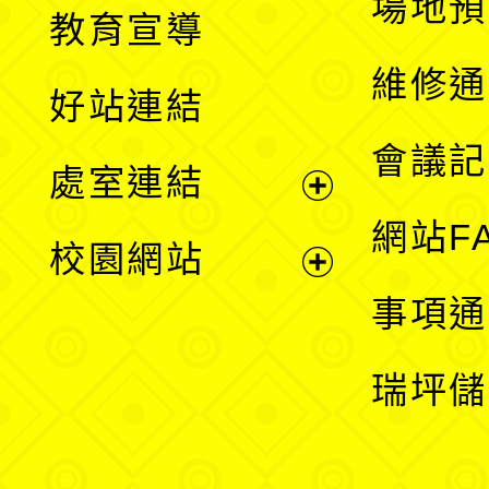
展
場地預
教育宣導
開
維修通
好站連結
選
會議記
處室連結
單
展
網站F
校園網站
開
展
事項通
選
開
瑞坪儲
單
選