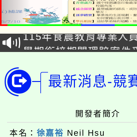
淨零綠生活教案入校路
115年食農教育專業人
會
學期銜接期間理賠案件
程
淨零綠領人才培育課程
學籍身 分審查程序及
公告本校115學年度第1
最新消息-競
版
「2026金融保險知識
代理(課)教師甄選結果(
桃園市115學年度學生
車」活動
開發者簡介
公告本校115學年度第
生本土語及新住民語歌
本名：
徐嘉裕
Neil Hsu