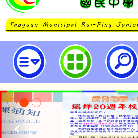
neilrpjhstyc網站設計者：徐嘉裕 N