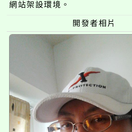
公告本校115學年度第
生本土語及新住民語歌
網站架設環境。
公告本校115學年度第
代理(課)教師甄選結果(
開發者相片
轉知中國文化大學推廣
代理(課)教師甄選結果(
《TA101》溝通分析
程，歡迎學生輔導中心
心理、諮商輔導、社會
系所師生報名參加。