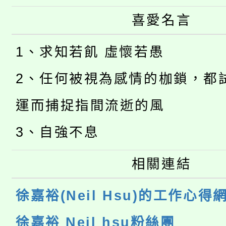
喜愛名言
1、求知若飢 虛懷若愚
2、任何被視為感情的枷鎖，都
運而捕捉指間流逝的風
3、自強不息
相關連結
徐嘉裕(Neil Hsu)的工作心得
徐嘉裕 Neil hsu粉絲團