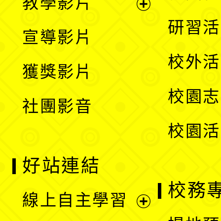
教學影片
選
開
展
研習活
宣導影片
單
選
開
校外活
獲獎影片
單
選
校園志
社團影音
單
校園活
好站連結
校務
線上自主學習