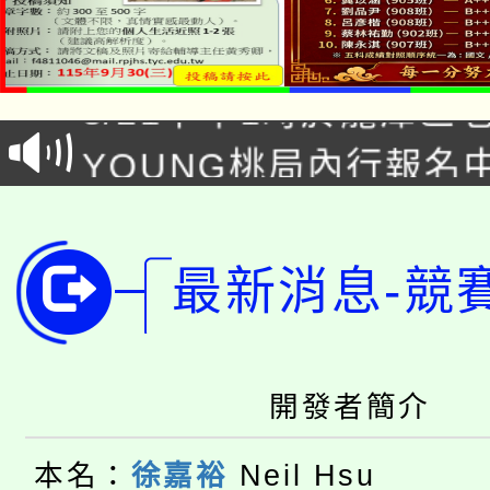
「本色祭」8/29、30
8/21下午1時於龍潭區
場熱烈登場!
YOUNG桃局內行報名
徵才活動。
8月14至27日，桃園
局官網。
115年桃園市運動會8/1
開!
最新消息-競
桃園市低收入戶享有免
田徑場及游泳池舉行。
大園自造教育及科技中心
視費優惠，中低收入戶
開發者簡介
大溪自造教育及科技中心
份教師增能研習
半價優惠，詳情可洽有
淨零綠生活教案入校路
本名：
徐嘉裕
Neil Hsu
份教師研習