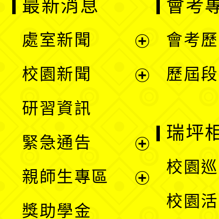
最新消息
會考
處室新聞
會考歷
展
校園新聞
歷屆段
開
展
研習資訊
選
開
瑞坪
緊急通告
單
選
展
校園巡
親師生專區
單
開
展
校園活
獎助學金