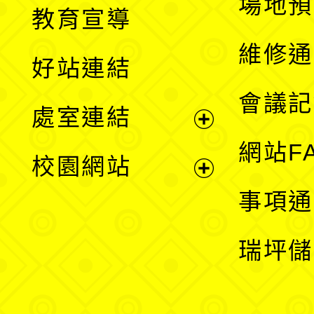
展
場地預
教育宣導
開
維修通
好站連結
選
會議記
處室連結
單
展
網站F
校園網站
開
展
事項通
選
開
瑞坪儲
單
選