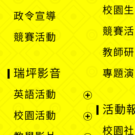
選
開
校園生
政令宣導
單
選
競賽活
競賽活動
單
教師研
瑞坪影音
專題演
英語活動
展
活動
校園活動
開
展
校園社