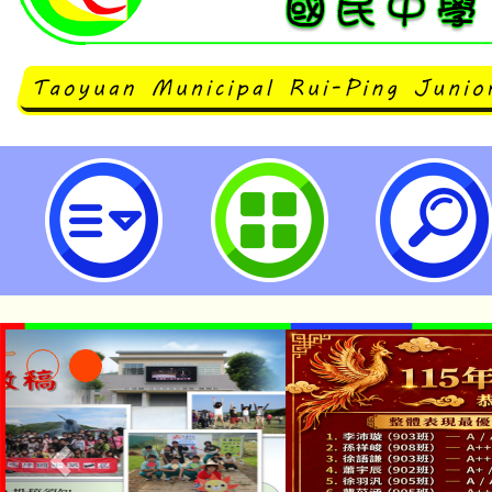
neilrpjhstyc網站設計者：徐嘉裕 N