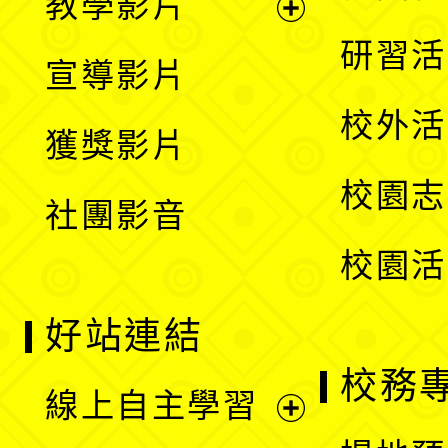
教學影片
選
開
展
研習活
宣導影片
單
選
開
校外活
獲獎影片
單
選
校園志
社團影音
單
校園活
好站連結
校務
線上自主學習