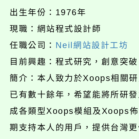
者。
115年食農教育專業人
出生年份：1976年
會
「本色祭」8/29、30
程
現職：網站程式設計師
8/21下午1時於龍潭區
場熱烈登場!
任職公司：
Neil網站設計工坊
YOUNG桃局內行報名
徵才活動。
目前興趣：程式研究，創意突破
8月14至27日，桃園
局官網。
簡介：本人致力於Xoops相關
115年桃園市運動會8/1
開!
已有數十餘年，希望能將所研發
桃園市低收入戶享有免
田徑場及游泳池舉行。
成各類型Xoops模組及Xoops
大園自造教育及科技中心
視費優惠，中低收入戶
期支持本人的用戶，提供台灣更
大溪自造教育及科技中心
份教師增能研習