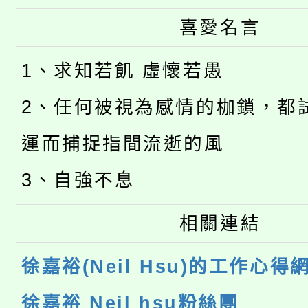
喜愛名言
1、求知若飢 虛懷若愚
2、任何被視為感情的枷鎖，都
運而捕捉指間流逝的風
3、自強不息
相關連結
徐嘉裕(Neil Hsu)的工作心得
徐嘉裕 Neil hsu粉絲團