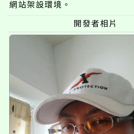
半價優惠，詳情可洽有
網站架設環境。
淨零綠生活教案入校路
份教師研習
者。
開發者相片
115年食農教育專業人
會
程