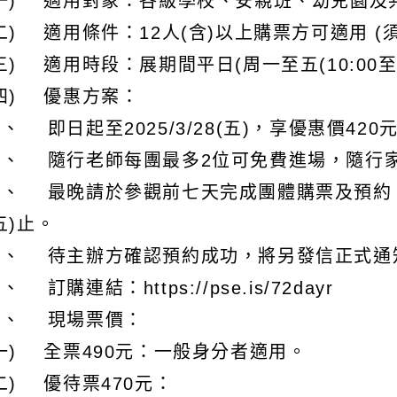
(一) 適用對象：各級學校、安親班、幼兒園及
二) 適用條件：12人(含)以上購票方可適用 (
三) 適用時段：展期間平日(周一至五(10:00至
四) 優惠方案：
、 即日起至2025/3/28(五)，享優惠價420
２、 隨行老師每團最多2位可免費進場，隨行
、 最晚請於參觀前七天完成團體購票及預約，團
五)止。
４、 待主辦方確認預約成功，將另發信正式通
、 訂購連結：https://pse.is/72dayr
五、 現場票價：
一) 全票490元：一般身分者適用。
二) 優待票470元：