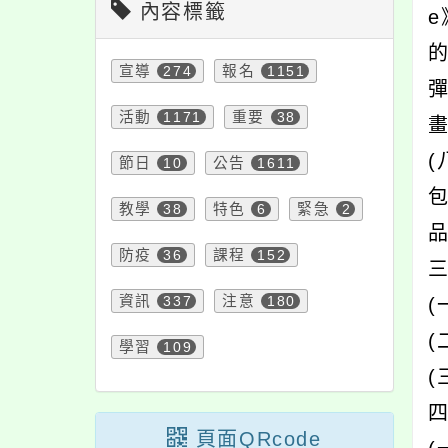
內容標籤
宣導
274
報名
1151
活動
1171
重要
38
節日
10
公告
1611
教學
38
特色
6
緊急
2
防疫
36
課程
152
三
資訊
337
注意
180
(
(
學習
109
(
頁面QRcode