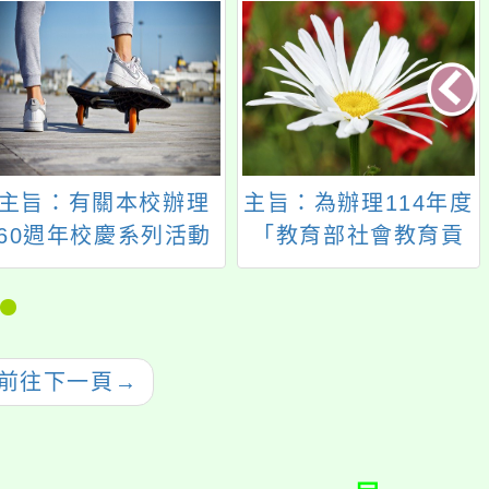
主旨：有關本校辦理
主旨：為辦理114年度
60週年校慶系列活動
「教育部社會教育貢
之一：創造焦點《小
獻獎」評選一案，請
丑 八怪》馬戲劇團表
轉知所屬並踴躍推薦
演延期表演，邀請貴
人員參加，請查照。
單位協助公告宣傳，
前往下一頁
→
並鼓勵貴單位人員參
加，請查照。