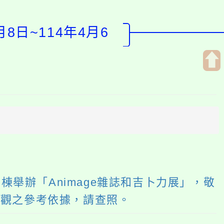
8日~114年4月6
開
啟
上
方
區
塊
、D棟舉辦「Animage雜誌和吉卜力展」，敬
參觀之參考依據，請查照。