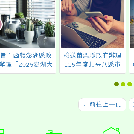
主旨：函轉澎湖縣政
檢送苗栗縣政府辦理
辦理「2025澎湖大
115年度北臺八縣市
軍」活動宣傳海報1
「校園短影音徵選活
張，請學校踴躍報名
動-情緒守門員」簡章
參加，請查照。
及活動海報各1份，歡
迎同學報名參加。
←
前往上一頁