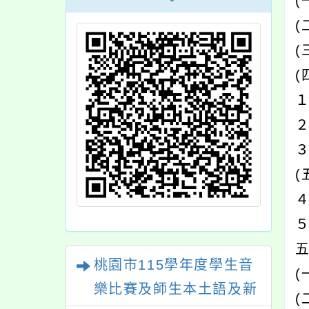
(
(
(
１
３
(
５
桃園市115學年度學生音
(
樂比賽及師生本土語及新
(