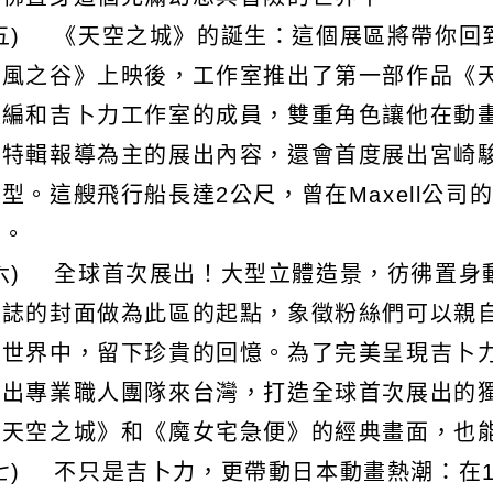
(五) 《天空之城》的誕生：這個展區將帶你回到
《風之谷》上映後，工作室推出了第一部作品《
主編和吉卜力工作室的成員，雙重角色讓他在動
以特輯報導為主的展出內容，還會首度展出宮崎
型。這艘飛行船長達2公尺，曾在Maxell公
著。
(六) 全球首次展出！大型立體造景，彷彿置身動
雜誌的封面做為此區的起點，象徵粉絲們可以親
畫世界中，留下珍貴的回憶。為了完美呈現吉卜
派出專業職人團隊來台灣，打造全球首次展出的
《天空之城》和《魔女宅急便》的經典畫面，也
七) 不只是吉卜力，更帶動日本動畫熱潮：在19