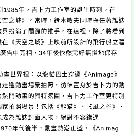
1985年，吉卜力工作室的誕生時刻。在
天空之城》。當時，鈴木敏夫同時擔任著雜誌
畫界扮演了關鍵的推手。在這裡，除了將看到
駿在《天空之城》上映前所設計的飛行船立體
司的廣告中亮相，34年後依然完好無損地保存
畫世界裡：以龍貓巴士穿過《Animage》
自走進動畫場景拍照，彷彿置身於吉卜力的動
力熱門動畫的獨特氛圍，吉卜力工作室更特別
獨家拍照場景！包括《龍貓》、《風之谷》、
能成為雜誌封面人物，絕對不容錯過！
70年代後半，動畫熱潮正盛，《Animag