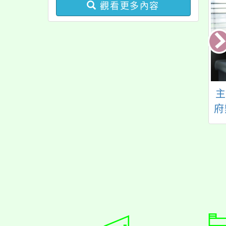
觀看更多內容
旨：函轉苗栗縣政
主旨：檢送國立臺灣
【rangu】115年
藝術教育館「115年好
府
第二屆全國原住民
優Show學生藝團活
行
樂舞競賽」活動簡
動」徵選計畫書暨相
章，請查照。
關書表各1份，請貴校
踴躍參與，詳如說
明，請查照。