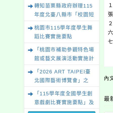
住民語歌謠比賽
轉知苗栗縣政府辦理115
年度北臺八縣市「校園短
２
影音徵選活動-情緒守門
桃園市115學年度學生舞
員」簡章及活動海報，歡
蹈比賽實施要點
迎學生踴躍報名參加。
七
「桃園市補助參觀特色場
館或藝文展演活動實施計
畫」
「2026 ART TAIPEI臺
內
北國際藝術博覽會」之
「藝術教育日」計畫
「115學年度全國學生創
最
意戲劇比賽實施要點」及
修正內容對照表