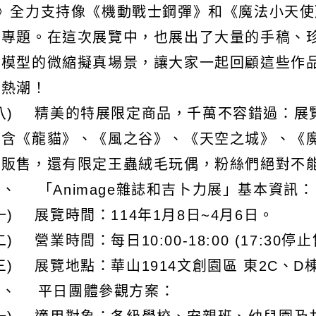
e》全力支持像《機動戰士鋼彈》和《魔法小天
的專題。在這次展覽中，也展出了大量的手稿、
彈模型的微縮擬真場景，讓大家一起回顧這些作
畫熱潮！
(八) 精美的特展限定商品，千萬不容錯過：展
包含《龍貓》、《風之谷》、《天空之城》、《
品販售，還有限定王蟲絨毛玩偶，粉絲們絕對不
、 「Animage雜誌和吉卜力展」基本資訊：
一) 展覽時間：114年1月8日~4月6日。
二) 營業時間：每日10:00-18:00 (17:30
三) 展覽地點：華山1914文創園區 東2C、D
四、 平日團體參觀方案：