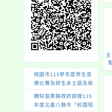
：2025第四十一
「2026 鏡頭裡的綠色
大墩陽光兒童冬令
行動」永續短影音競
H
，請公告此活動至
賽
單位網站，提供一
民眾此教育消息。
桃園市115學年度學生音
樂比賽及師生本土語及新
住民語歌謠比賽
轉知苗栗縣政府辦理115