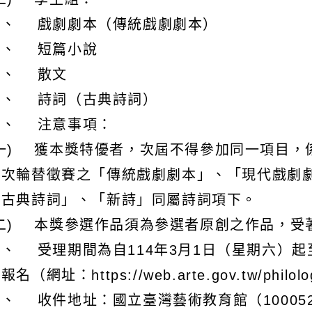
５、 童話
二) 學生組：
１、 戲劇劇本（傳統戲劇劇本）
２、 短篇小說
３、 散文
４、 詩詞（古典詩詞）
四、 注意事項：
(一) 獲本獎特優者，次屆不得參加同一項目，
年次輪替徵賽之「傳統戲劇劇本」、「現代戲劇
「古典詩詞」、「新詩」同屬詩詞項下。
(二) 本獎參選作品須為參選者原創之作品，受
、 受理期間為自114年3月1日（星期六）起
報名（網址：https://web.arte.gov.tw/p