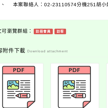
六、 收件地址：國立臺灣藝術教育館（10005
、 本案聯絡人：02-23110574分機251胡
文可瀏覽群組：
註冊會員
訪客
容附件下載
Download attachment