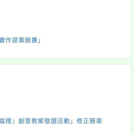
報名
好站連結
校務專區
團
線上自主學習
場地預約
展
展
動
教育宣導
維修通報
開
開
動
好站連結
會議記錄
選
選
工
處室連結
網站FAQ
單
單
展
動
校園網站
事項通報
開
展