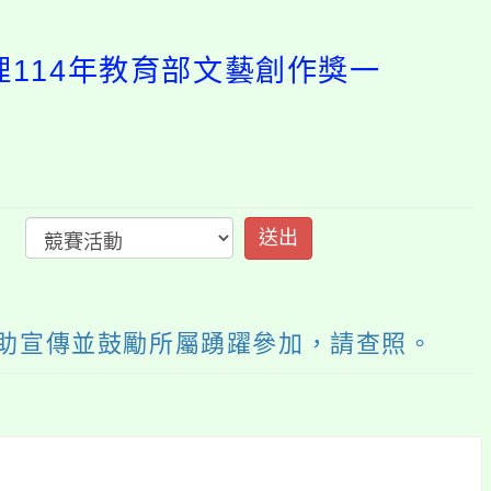
館辦理114年教育部文
開
啟
上
方
區
塊
協助宣傳並鼓勵所屬踴躍參加，請查照。