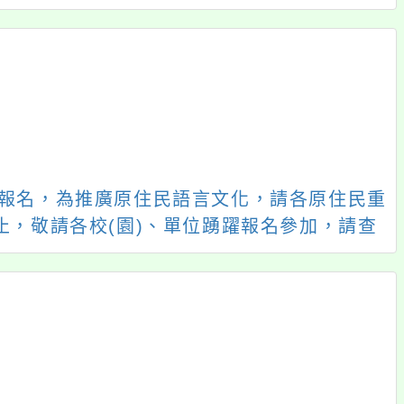
「2026 ART TAIPEI
主旨：檢送《115木育
臺北國際藝術博覽
玩具創作競賽-第十一
會」之「藝術教育
屆金趣咪獎》競賽簡
日」計畫
章及宣傳海報，請惠
予協助公告，並敬邀
貴校師生踴躍報名參
前往下一頁
→
加，敬請查照。