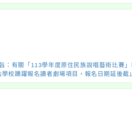
第22屆「In My
主旨：有關「113學年
omeland—我的家
度原住民族說唱藝術
園」國際繪畫比賽
比賽」報名，為推廣
原住民語言文化，請
各原住民重點學校踴
躍報名讀者劇場項
←
前往上一頁
目，報名日期延後截
止，敬請各校(園)、單
位踴躍報名參加，請
查照。