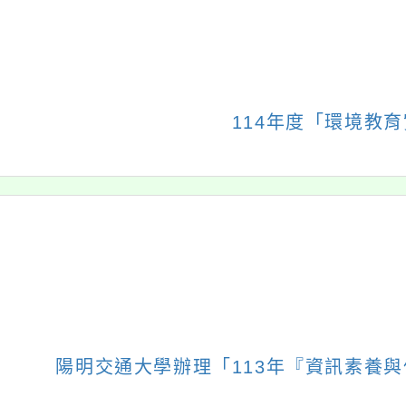
瑞坪相簿
瑞坪影音
活動
校園巡禮
英語活動
校園社
展
校園活動
校園活動
研習活
開
展
展
校園生活
教學影片
校外活
選
開
開
展
展
競賽活動
宣導影片
校園志
單
選
選
開
開
展
教師研習
獲獎影片
校園活
單
單
選
選
開