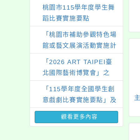
年度北臺八縣市「校園短
影音徵選活動-情緒守門
桃園市115學年度學生舞
員」簡章及活動海報，歡
蹈比賽實施要點
迎學生踴躍報名參加。
「桃園市補助參觀特色場
館或藝文展演活動實施計
畫」
「2026 ART TAIPEI臺
北國際藝術博覽會」之
「藝術教育日」計畫
「115學年度全國學生創
意戲劇比賽實施要點」及
修正內容對照表
觀看更多內容