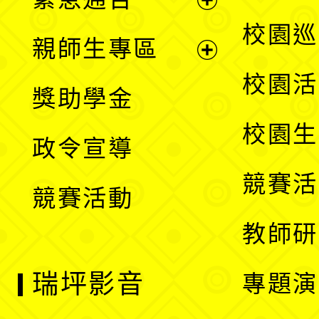
單
選
展
校園巡
親師生專區
單
開
展
校園活
獎助學金
選
開
校園生
政令宣導
單
選
競賽活
競賽活動
單
教師研
瑞坪影音
專題演