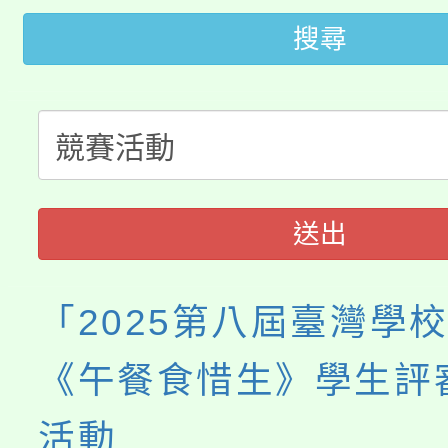
轉知中國文化大學推廣
代理(課)教師甄選結果(
搜尋
轉知苗栗縣政府辦理11
《TA101》溝通分析
桃園市115學年度學生
縣市「校園短影音徵選
程，歡迎學生輔導中心
「桃園市補助參觀特色
要點
門員」簡章及活動海報
心理、諮商輔導、社會
115年度「教育部表揚
展演活動實施計畫」
踴躍報名參加。
系所師生報名參加。
送出
義教育推展貢獻獎」
「2025第八屆臺灣學
《午餐食惜生》學生評
活動