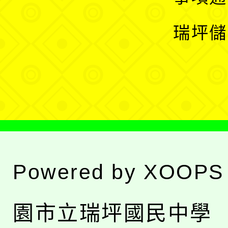
選
開
瑞坪儲
單
選
單
Powered by
XOOPS
園市立瑞坪國民中學