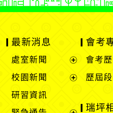
最新消息
會考
處室新聞
會考歷
展
校園新聞
歷屆段
開
展
研習資訊
選
開
瑞坪
緊急通告