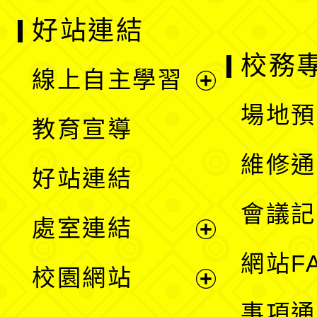
好站連結
校務
線上自主學習
展
場地預
教育宣導
開
維修通
好站連結
選
會議記
處室連結
單
展
網站F
校園網站
開
展
事項通