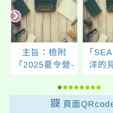
證
主旨：檢附
「SEA
合
「2025夏令營-
洋的
理
卓越領袖探索
造」海
際
營」系列活動說
識巡
事
明簡章壹份,懇請
頁面QRcod