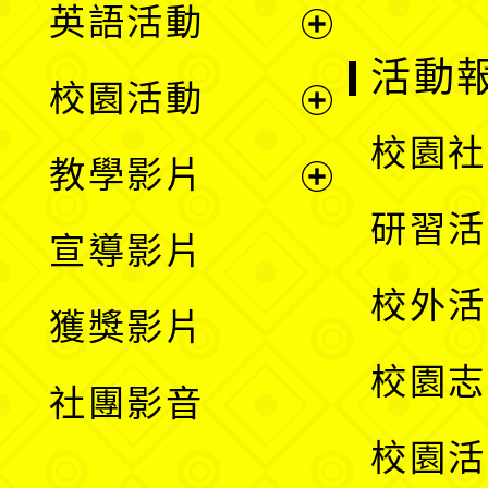
英語活動
展
活動
校園活動
開
展
校園社
教學影片
選
開
展
研習活
宣導影片
單
選
開
校外活
獲獎影片
單
選
校園志
社團影音
單
校園活