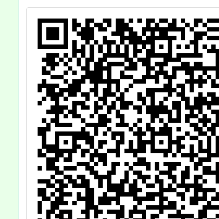
及
惠予公告並鼓勵
漫
貴校同學踴躍報
請
名參加。
內
，