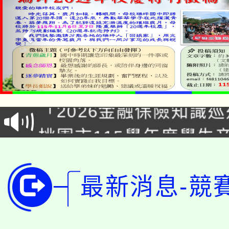
公告本校115學年度第1
「2026金融保險知識
代理(課)教師甄選結果(
桃園市115學年度學生
車」活動
公告本校115學年度第
生本土語及新住民語歌
公告本校115學年度第
最新消息-競
代理(課)教師甄選結果(
轉知中國文化大學推廣
代理(課)教師甄選結果(