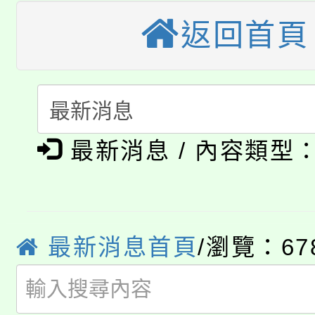
轉知苗栗縣政府辦理11
《TA101》溝通分析
返回首頁
桃園市115學年度學生
縣市「校園短影音徵選
程，歡迎學生輔導中心
「桃園市補助參觀特色
要點
門員」簡章及活動海報
心理、諮商輔導、社會
115年度「教育部表揚
展演活動實施計畫」
踴躍報名參加。
系所師生報名參加。
公告本校115學年度第1
義教育推展貢獻獎」
最新消息 / 內容類型
「2026金融保險知識
代理(課)教師甄選結果(
桃園市115學年度學生
車」活動
最新消息首頁
/瀏覽：67
公告本校115學年度第
生本土語及新住民語歌
公告本校115學年度第
代理(課)教師甄選結果(