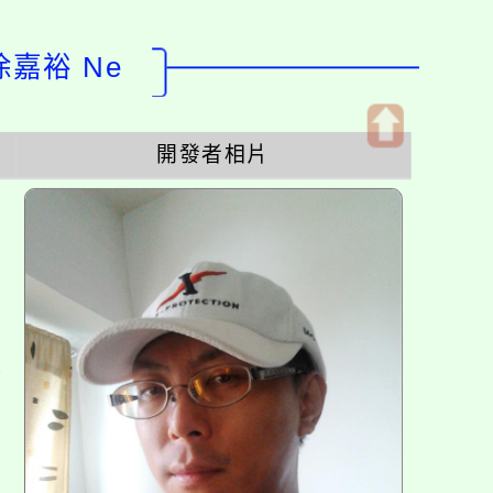
徐嘉裕 Ne
開發者相片
開
啟
上
方
區
塊
各