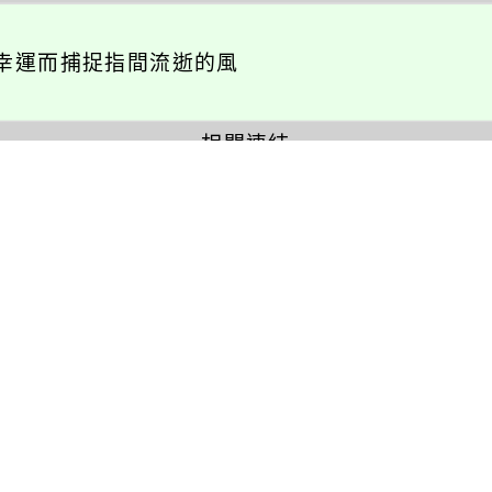
幸運而捕捉指間流逝的風
相關連結
瑞坪相簿
瑞坪影音
活動報名
校園巡禮
英語活動
校園社團
展