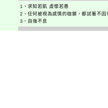
1、求知若飢 虛懷若愚
2、任何被視為感情的枷鎖，都試著不因
3、自強不息
徐嘉裕(Neil Hsu)的工作心得網誌!
徐嘉裕 Neil hsu粉絲團
E-MAIL：
b168168tw@gmail.com
最新消息
會考專區
處室新聞
會考歷屆試題
展