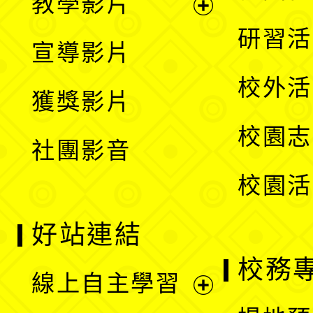
教學影片
選
開
展
研習活
宣導影片
單
選
開
校外活
獲獎影片
單
選
校園志
社團影音
單
校園活
好站連結
校務
線上自主學習