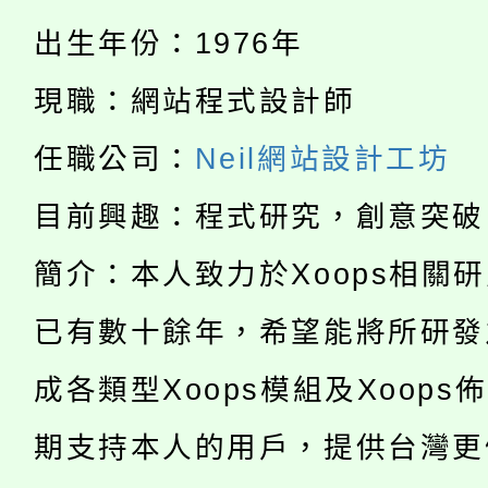
公告本校115學年度第
代理(課)教師甄選結果(
出生年份：1976年
轉知中國文化大學推廣
代理(課)教師甄選結果(
現職：網站程式設計師
淨零綠生活教案入校路
《TA101》溝通分析
任職公司：
Neil網站設計工坊
115年食農教育專業人
會
程，歡迎學生輔導中心
目前興趣：程式研究，創意突破
學期銜接期間理賠案件
程
心理、諮商輔導、社會
簡介：本人致力於Xoops相關
淨零綠領人才培育課程
學籍身 分審查程序及
系所師生報名參加。
公告本校115學年度第1
已有數十餘年，希望能將所研發
版
「2026金融保險知識
成各類型Xoops模組及Xoops
代理(課)教師甄選結果(
桃園市115學年度學生
車」活動
期支持本人的用戶，提供台灣更