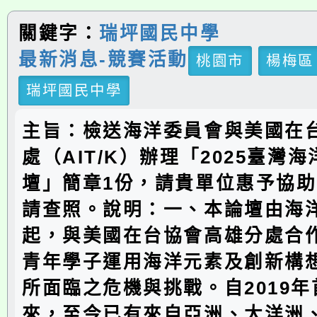
關鍵字：
瑞坪國民中學
最新消息-競賽活動
桃園市
楊梅區
瑞坪國民中學
主旨：檢送海洋委員會與美國在
處（AIT/K）辦理「2025臺灣
壇」簡章1份，請貴單位惠予協
請查照。說明：一、本論壇由海
起，與美國在台協會高雄分處合
青年學子運用海洋元素及創新構
所面臨之危機與挑戰。自2019
來，至今已有來自亞洲、大洋洲