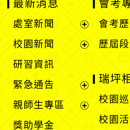
最新消息
會考
處室新聞
會考歷
展
校園新聞
歷屆段
開
展
研習資訊
選
開
瑞坪
緊急通告
單
選
展
校園巡
親師生專區
單
開
展
校園活
獎助學金