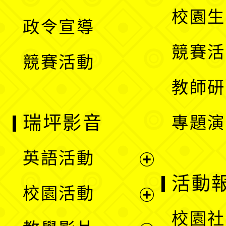
選
開
校園生
政令宣導
單
選
競賽活
競賽活動
單
教師研
瑞坪影音
專題演
英語活動
展
活動
校園活動
開
展
校園社