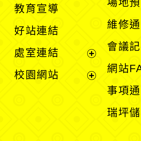
展
場地預
教育宣導
開
維修通
好站連結
選
會議記
處室連結
單
展
網站F
校園網站
開
展
事項通
選
開
瑞坪儲
單
選