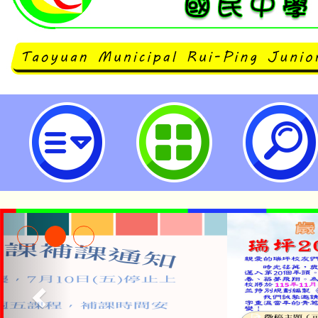
neilrpjhstyc網站設計者：徐嘉裕 N