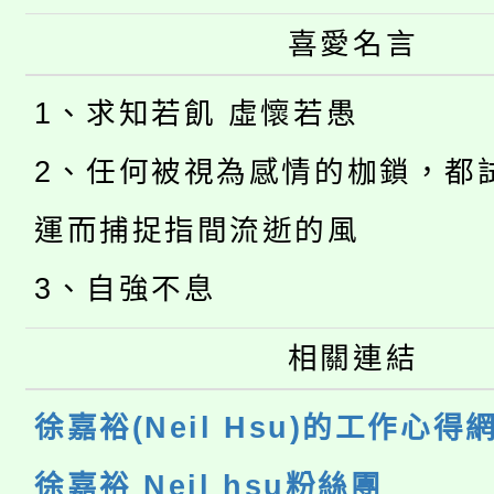
喜愛名言
1、求知若飢 虛懷若愚
2、任何被視為感情的枷鎖，都
運而捕捉指間流逝的風
3、自強不息
相關連結
徐嘉裕(Neil Hsu)的工作心得
徐嘉裕 Neil hsu粉絲團