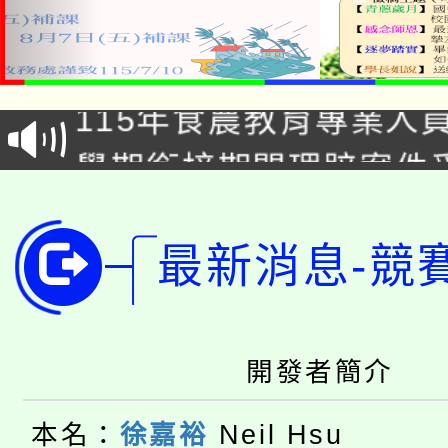
淨零綠生活教案入校路
115年食農教育專業人
會
學期銜接期間理賠案件
程
淨零綠領人才培育課程
學籍身 分審查程序及
公告本校115學年度第1
最新消息-競
版
「2026金融保險知識
代理(課)教師甄選結果(
桃園市115學年度學生
車」活動
開發者簡介
公告本校115學年度第
生本土語及新住民語歌
本名：
徐嘉裕
Neil Hsu