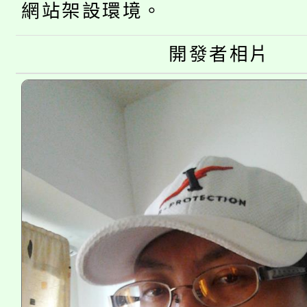
公告本校115學年度第
生本土語及新住民語歌
網站架設環境。
公告本校115學年度第
代理(課)教師甄選結果(
開發者相片
轉知中國文化大學推廣
代理(課)教師甄選結果(
《TA101》溝通分析
程，歡迎學生輔導中心
心理、諮商輔導、社會
系所師生報名參加。