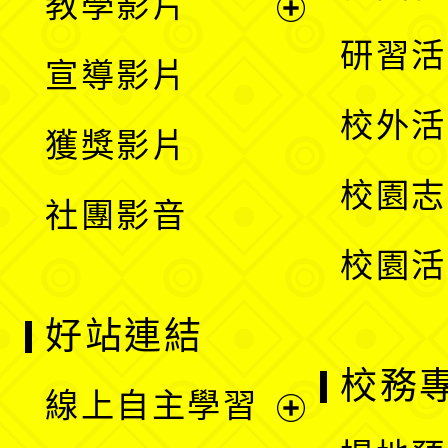
教學影片
選
開
展
研習活
宣導影片
單
選
開
校外活
獲獎影片
單
選
校園志
社團影音
單
校園活
好站連結
校務
線上自主學習