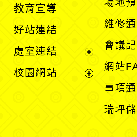
展
場地預
教育宣導
開
維修通
好站連結
選
會議記
處室連結
單
展
網站F
校園網站
開
展
事項通
選
開
瑞坪儲
單
選