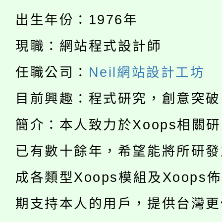
份教師研習
者。
出生年份：1976年
115年食農教育專業人
會
現職：網站程式設計師
「本色祭」8/29、30
程
8/21下午1時於龍潭區
任職公司：
Neil網站設計工坊
場熱烈登場!
YOUNG桃局內行報名
目前興趣：程式研究，創意突破
徵才活動。
8月14至27日，桃園
局官網。
簡介：本人致力於Xoops相關
115年桃園市運動會8/1
開!
已有數十餘年，希望能將所研發
桃園市低收入戶享有免
田徑場及游泳池舉行。
成各類型Xoops模組及Xoops
大園自造教育及科技中心
視費優惠，中低收入戶
期支持本人的用戶，提供台灣更
大溪自造教育及科技中心