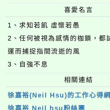
喜愛名言
1、求知若飢 虛懷若愚
2、任何被視為感情的枷鎖，都
運而捕捉指間流逝的風
3、自強不息
相關連結
徐嘉裕(Neil Hsu)的工作心得
徐嘉裕 Neil hsu粉絲團