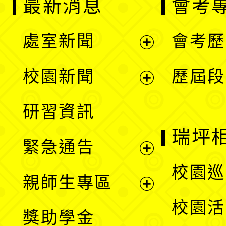
最新消息
會考
處室新聞
會考歷
展
校園新聞
歷屆段
開
展
研習資訊
選
開
瑞坪
緊急通告
單
選
展
校園巡
親師生專區
單
開
展
校園活
獎助學金