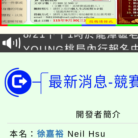
「本色祭」8/29、30
8/21下午1時於龍潭區
場熱烈登場!
YOUNG桃局內行報名
徵才活動。
8月14至27日，桃園
局官網。
115年桃園市運動會8/1
開!
最新消息-競
桃園市低收入戶享有免
田徑場及游泳池舉行。
大園自造教育及科技中心
視費優惠，中低收入戶
開發者簡介
大溪自造教育及科技中心
份教師增能研習
半價優惠，詳情可洽有
本名：
徐嘉裕
Neil Hsu
淨零綠生活教案入校路