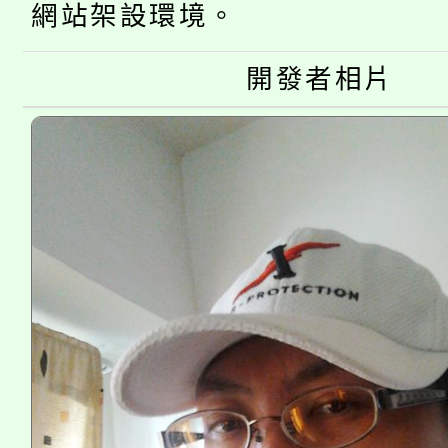
份教師增能研習
半價優惠，詳情可洽有
網站架設環境。
淨零綠生活教案入校路
份教師研習
者。
開發者相片
115年食農教育專業人
會
程