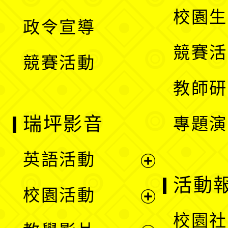
選
開
校園生
政令宣導
單
選
競賽活
競賽活動
單
教師研
瑞坪影音
專題演
英語活動
展
活動
校園活動
開
展
校園社