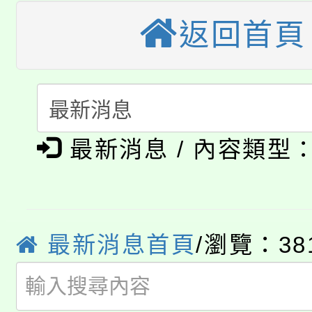
桃園市115學年度學生
車」活動
返回首頁
公告本校115學年度第
生本土語及新住民語歌
公告本校115學年度第
代理(課)教師甄選結果(
轉知中國文化大學推廣
代理(課)教師甄選結果(
淨零綠生活教案入校路
《TA101》溝通分析
最新消息 / 內容類型
115年食農教育專業人
會
程，歡迎學生輔導中心
學期銜接期間理賠案件
程
心理、諮商輔導、社會
最新消息首頁
/瀏覽：38
淨零綠領人才培育課程
學籍身 分審查程序及
系所師生報名參加。
公告本校115學年度第1
版