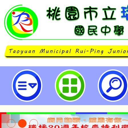
114年度「臺灣『能』─永續能源創
桃園市立瑞坪國民中學