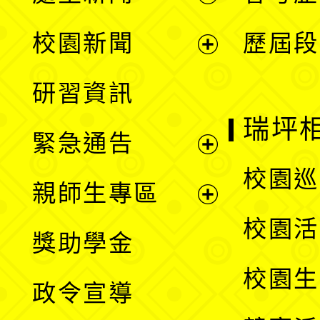
展
校園新聞
歷屆段
開
展
研習資訊
選
開
瑞坪
緊急通告
單
選
展
校園巡
親師生專區
單
開
展
校園活
獎助學金
選
開
校園生
政令宣導
單
選