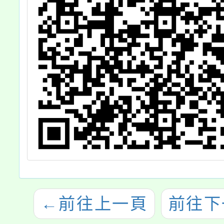
←
前往上一頁
前往下