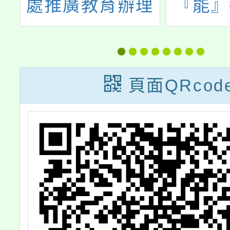
播
處推廣教育辦理
『能』
「2026夏令
源創
營」，敬請協助
公告於貴校網
頁面QRcod
站，並鼓勵所屬
學生踴躍參與，
請查照。