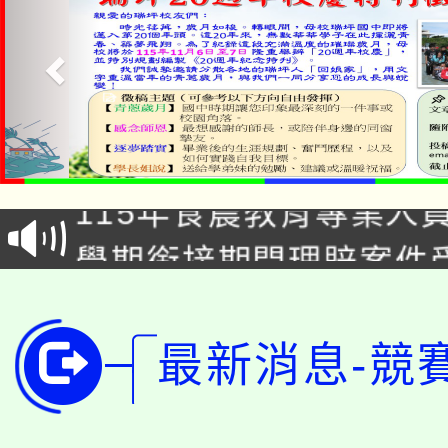
淨零綠生活教案入校路
115年食農教育專業人
會
學期銜接期間理賠案件
程
淨零綠領人才培育課程
學籍身 分審查程序及
公告本校115學年度第1
最新消息-競
版
「2026金融保險知識
代理(課)教師甄選結果(