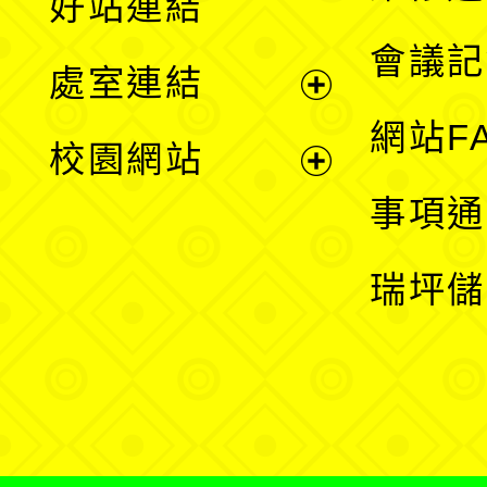
好站連結
選
會議記
處室連結
單
展
網站F
校園網站
開
展
事項通
選
開
瑞坪儲
單
選
單