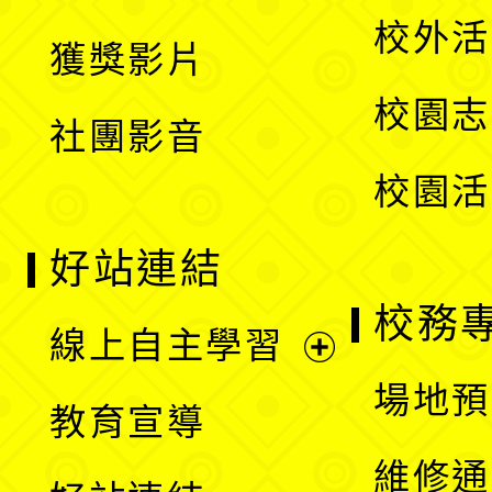
選
開
校外活
獲獎影片
單
選
校園志
社團影音
單
校園活
好站連結
校務
線上自主學習
展
場地預
教育宣導
開
維修通