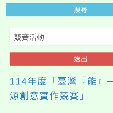
「2026金融保險知識
代理(課)教師甄選結果(
搜尋
桃園市115學年度學生
車」活動
公告本校115學年度第
生本土語及新住民語歌
公告本校115學年度第
代理(課)教師甄選結果(
轉知中國文化大學推廣
代理(課)教師甄選結果(
送出
《TA101》溝通分析
程，歡迎學生輔導中心
114年度「臺灣『能』
心理、諮商輔導、社會
源創意實作競賽」
系所師生報名參加。