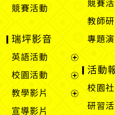
競賽活
競賽活動
單
教師研
瑞坪影音
專題演
英語活動
展
活動
校園活動
開
展
校園社
教學影片
選
開
展
研習活
宣導影片
單