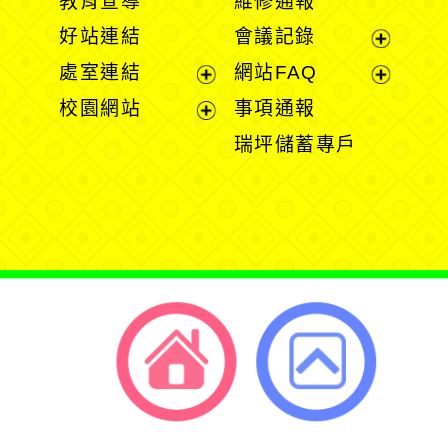
教育宣導
維修通報
開
開
好站連結
會議記錄
選
選
展
處室連結
網站FAQ
單
單
開
展
展
校園網站
事項通報
選
開
開
展
瑞坪儲蓄專戶
單
選
選
開
單
單
選
單
返回首頁
返回頂端