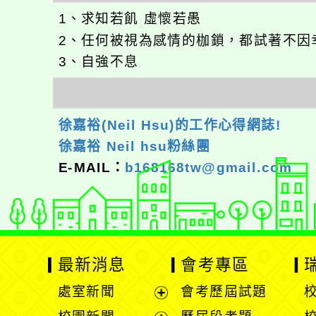
1、求知若飢 虛懷若愚
2、任何被視為感情的枷鎖，都試著不因
3、自強不息
徐嘉裕(Neil Hsu)的工作心得網誌!
徐嘉裕 Neil hsu粉絲團
E-MAIL：
b168168tw@gmail.com
最新消息
會考專區
處室新聞
會考歷屆試題
展