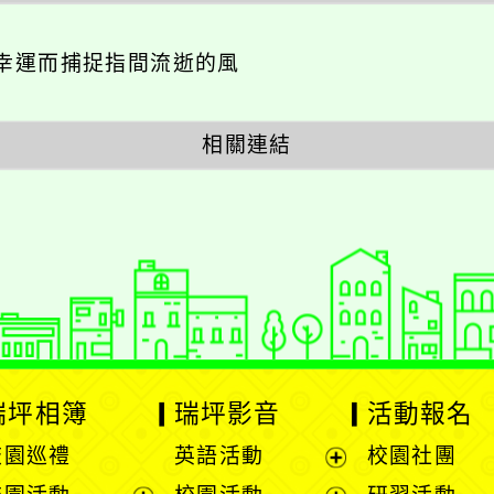
幸運而捕捉指間流逝的風
相關連結
瑞坪相簿
瑞坪影音
活動報名
校園巡禮
英語活動
校園社團
展