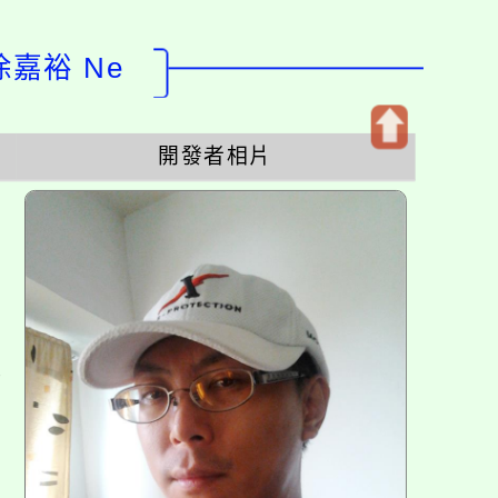
徐嘉裕 Ne
開發者相片
開
啟
上
方
區
塊
各