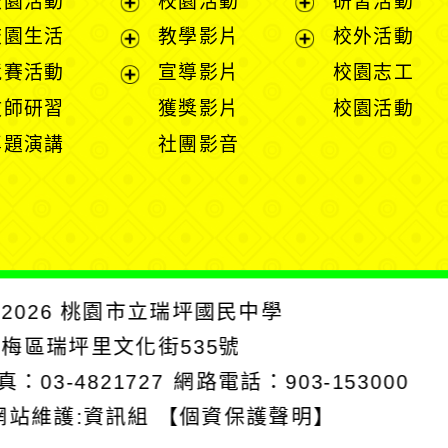
校園活動
校園活動
研習活動
開
展
展
校園生活
教學影片
校外活動
選
開
開
展
展
競賽活動
宣導影片
校園志工
單
選
選
開
開
展
教師研習
獲獎影片
校園活動
單
單
選
選
開
專題演講
社團影音
單
單
選
單
2026
桃園市立瑞坪國民中學
楊梅區瑞坪里文化街535號
真：03-4821727
網路電話：903-153000
網站維護:資訊組
【個資保護聲明】