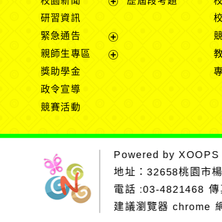
校園新聞
歷屆段考題
開
展
研習資訊
選
開
緊急通告
單
選
展
親師生專區
單
開
展
獎助學金
選
開
政令宣導
單
選
競賽活動
單
Powered by
XOOPS
地址：
32658桃園市
電話 :03-4821468
傳
建議瀏覽器 chrome
網站設計：Neil