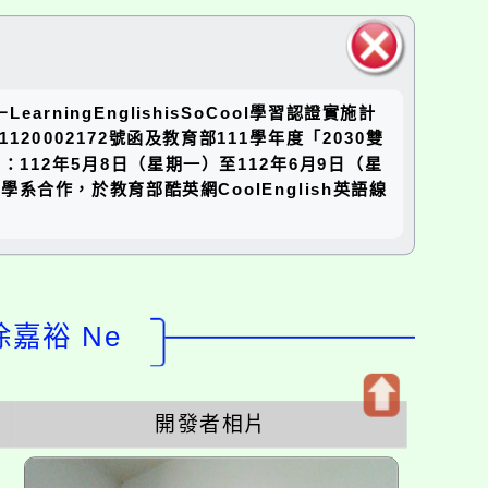
關閉區
ingEnglishisSoCool學習認證實施計
塊
002172號函及教育部111學年度「2030雙
12年5月8日（星期一）至112年6月9日（星
合作，於教育部酷英網CoolEnglish英語線
徐嘉裕 Ne
開發者相片
開
啟
上