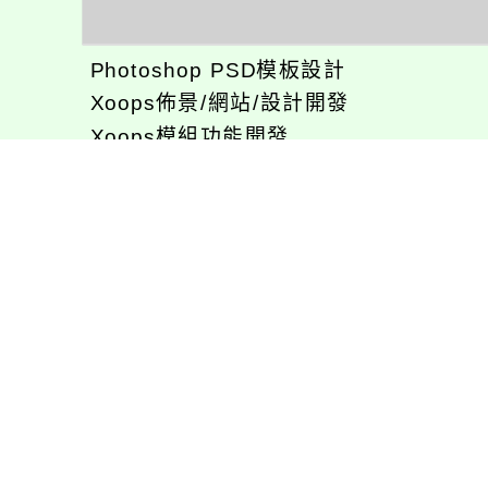
Photoshop PSD模板設計
Xoops佈景/網站/設計開發
Xoops模組功能開發
CentOS環境設置，xampp伺服器建置
專長程式：php , JavaScrupt , JQuer
1、求知若飢 虛懷若愚
2、任何被視為感情的枷鎖，都試著不因
3、自強不息
徐嘉裕(Neil Hsu)的工作心得網誌!