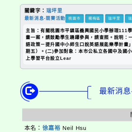
關鍵字：
瑞坪里
最新消息-競賽活動
桃園市
楊梅區
瑞坪里
主旨：有關桃園市平鎮區義興國民小學辦理111學年度
畫一案，請鼓勵學生踴躍參與，請查照。說明：一、依
語政策－提升國中小師生口說英語展能樂學計畫」辦
期五）。(二)參加對象：本市公私立各國中及國小3
上學習平台設立Lear
最新消息-
本名：
徐嘉裕
Neil Hsu