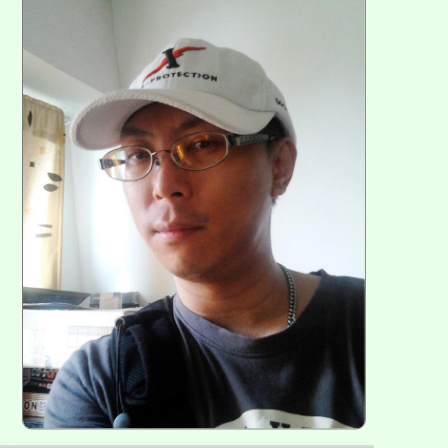
方
區
塊
各