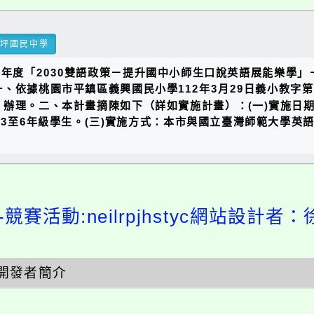
瑞坪國民中學
「2030雙語政策－提升國中小師生口說英語展能樂學」－Learn
據桃園市平鎮區義興國民小學112年3月29日義小教字第1120
理。二、本計畫摘陳如下（詳如實施計畫）：(一)實施日期：1
至6年級學生。(三)實施方式：本市與國立臺灣師範大學英語學系
競賽活動:neilrpjhstyc網站設計者：
開發者簡介