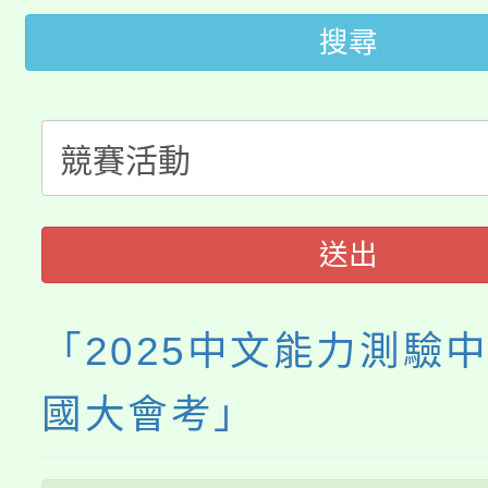
轉知苗栗縣政府辦理11
《TA101》溝通分析
搜尋
桃園市115學年度學生
縣市「校園短影音徵選
程，歡迎學生輔導中心
「桃園市補助參觀特色
要點
門員」簡章及活動海報
心理、諮商輔導、社會
115年度「教育部表揚
展演活動實施計畫」
踴躍報名參加。
系所師生報名參加。
義教育推展貢獻獎」
送出
「2025中文能力測驗
國大會考」