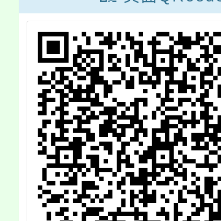
公
送件，請查照。
人權行
鼓
畫」徵
躍
宣傳素
請協助
並踴躍
查