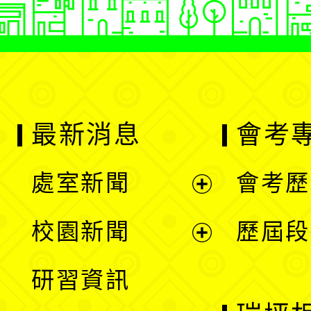
最新消息
會考
處室新聞
會考歷
展
校園新聞
歷屆段
開
展
研習資訊
選
開