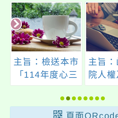
主旨：檢送本市
主旨：
大
「114年度心三
院人權
第
美典範遴選活動
義處
比
實施計畫」1
憶．
，
份，請貴校踴躍
動：轉
頁面QRcod