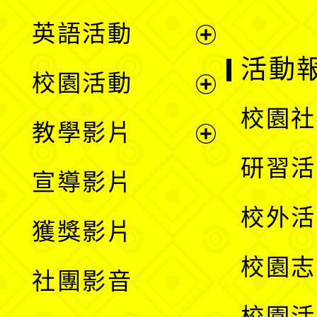
英語活動
展
活動
校園活動
開
展
校園社
教學影片
選
開
展
研習活
宣導影片
單
選
開
校外活
獲獎影片
單
選
校園志
社團影音
單
校園活