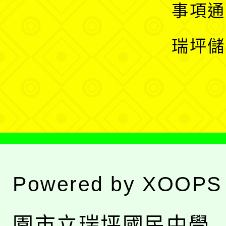
開
展
事項通
選
開
瑞坪儲
單
選
單
Powered by
XOOPS
園市立瑞坪國民中學