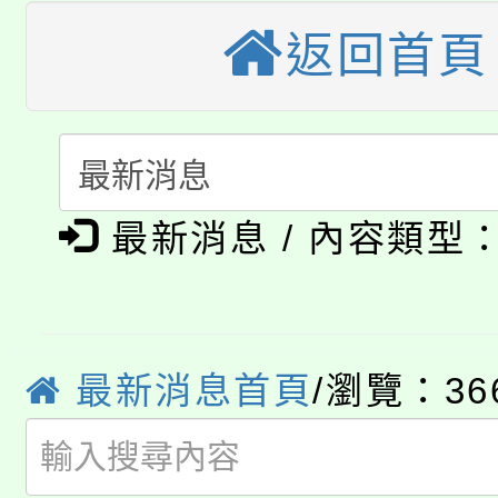
桃園市115學年度學生
縣市「校園短影音徵選
程，歡迎學生輔導中心
返回首頁
「桃園市補助參觀特色
要點
門員」簡章及活動海報
心理、諮商輔導、社會
115年度「教育部表揚
展演活動實施計畫」
踴躍報名參加。
系所師生報名參加。
公告本校115學年度第1
義教育推展貢獻獎」
「2026金融保險知識
最新消息 / 內容類型
代理(課)教師甄選結果(
桃園市115學年度學生
車」活動
公告本校115學年度第
生本土語及新住民語歌
最新消息首頁
/瀏覽：36
公告本校115學年度第
代理(課)教師甄選結果(
轉知中國文化大學推廣
代理(課)教師甄選結果(