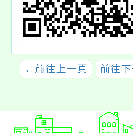
←
前往上一頁
前往下