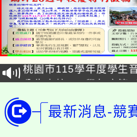
公告本校115學年度第1
「2026金融保險知識
代理(課)教師甄選結果(
桃園市115學年度學生
車」活動
公告本校115學年度第
生本土語及新住民語歌
公告本校115學年度第
代理(課)教師甄選結果(
最新消息-競
轉知中國文化大學推廣
代理(課)教師甄選結果(
轉知苗栗縣政府辦理11
《TA101》溝通分析