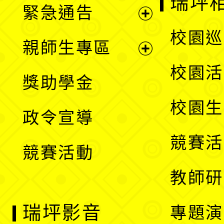
瑞坪
緊急通告
單
選
展
校園巡
親師生專區
單
開
展
校園活
獎助學金
選
開
校園生
政令宣導
單
選
競賽活
競賽活動
單
教師研
瑞坪影音
專題演