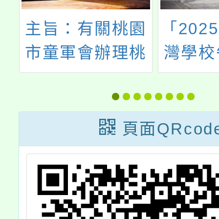
政
主旨：有關桃園
「202
處
市童軍會辦理桃
灣學校
保
園市第91期童軍
《午餐
育
暨行義童軍服務
學生評
活
員木章基本訓練
頁面QRcod
一案，請鼓勵所
屬踴躍報名參
加，請查照。