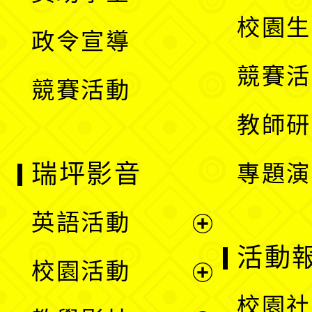
選
開
校園生
政令宣導
單
選
競賽活
競賽活動
單
教師研
瑞坪影音
專題演
英語活動
展
活動
校園活動
開
展
校園社