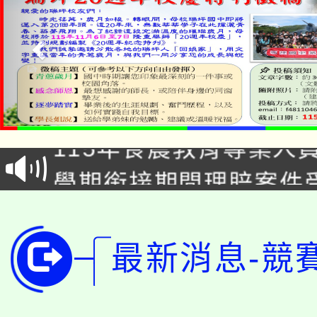
淨零綠生活教案入校路
115年食農教育專業人
會
學期銜接期間理賠案件
程
淨零綠領人才培育課程
學籍身 分審查程序及
公告本校115學年度第1
版
最新消息-競
「2026金融保險知識
代理(課)教師甄選結果(
桃園市115學年度學生