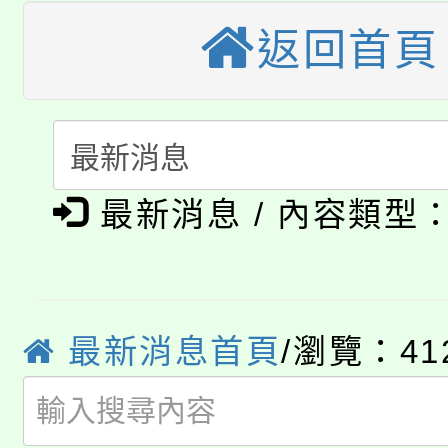
車」活動
返回首頁
公告本校115學年度第
生本土語及新住民語歌
公告本校115學年度第
代理(課)教師甄選結果(
轉知中國文化大學推廣
代理(課)教師甄選結果(
淨零綠生活教案入校路
《TA101》溝通分析
最新消息 / 內容類型
115年食農教育專業人
會
程，歡迎學生輔導中心
學期銜接期間理賠案件
程
心理、諮商輔導、社會
淨零綠領人才培育課程
最新消息首頁
/瀏覽：41
學籍身 分審查程序及
系所師生報名參加。
公告本校115學年度第1
版
「2026金融保險知識