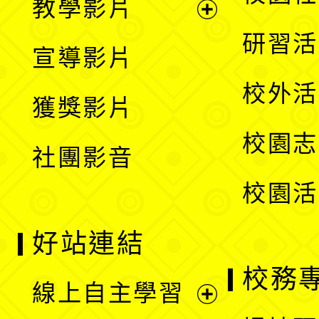
教學影片
選
開
展
研習活
宣導影片
單
選
開
校外活
獲獎影片
單
選
校園志
社團影音
單
校園活
好站連結
校務
線上自主學習