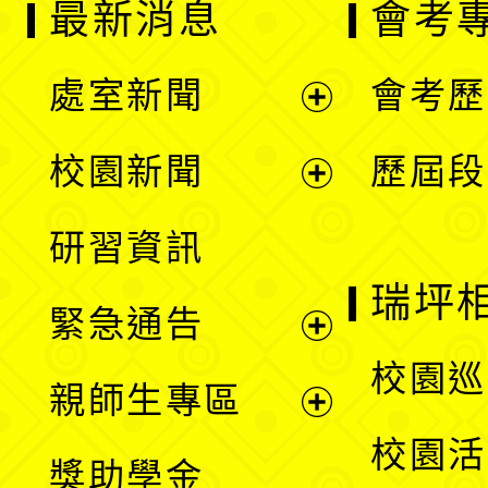
最新消息
會考
處室新聞
會考歷
展
校園新聞
歷屆段
開
展
研習資訊
選
開
瑞坪
緊急通告
單
選
展
校園巡
親師生專區
單
開
展
校園活
獎助學金