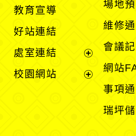
展
場地預
教育宣導
開
維修通
好站連結
選
會議記
處室連結
單
展
網站F
校園網站
開
展
事項通
選
開
瑞坪儲
單
選