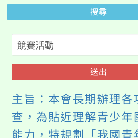
代理(課)教師甄選結果(
搜尋
桃園市115學年度學生
車」活動
公告本校115學年度第
生本土語及新住民語歌
公告本校115學年度第
代理(課)教師甄選結果(
轉知中國文化大學推廣
代理(課)教師甄選結果(
送出
《TA101》溝通分析
程，歡迎學生輔導中心
主旨：本會長期辦理各
心理、諮商輔導、社會
查，為貼近理解青少年
系所師生報名參加。
能力，特規劃「我國青