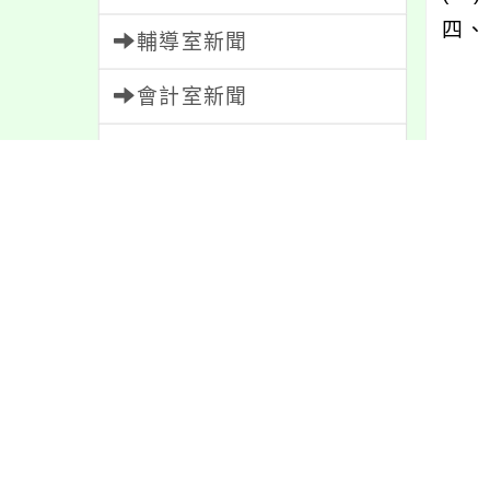
四、
輔導室新聞
會計室新聞
人事室新聞
內文
家長會新聞
校園新聞
午餐公告
內容
獎助學金
人員招募
服務學習