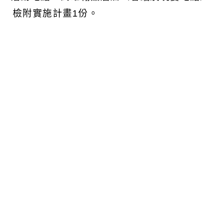
 檢附實施計畫1份。
可瀏覽群組：
註冊會員
訪客
附件下載
Download attachment