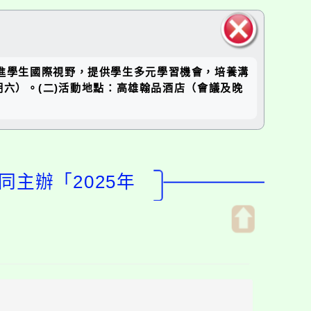
關閉區
為增進學生國際視野，提供學生多元學習機會，培養溝
塊
星期六）。(二)活動地點：高雄翰品酒店（會議及晚
主辦「2025年
開
啟
上
方
區