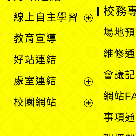
校務
線上自主學習
展
場地預
教育宣導
開
維修通
好站連結
選
會議記
處室連結
單
展
網站F
校園網站
開
展
事項通
選
開