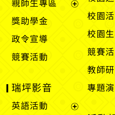
親師生專區
單
開
展
校園活
獎助學金
選
開
校園生
政令宣導
單
選
競賽活
競賽活動
單
教師研
瑞坪影音
專題演
英語活動