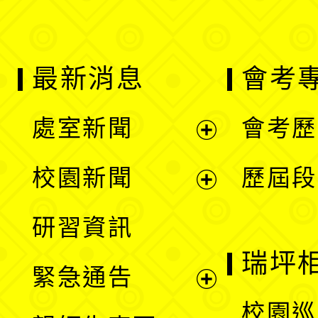
最新消息
會考
處室新聞
會考歷
展
校園新聞
歷屆段
開
展
研習資訊
選
開
瑞坪
緊急通告
單
選
展
校園巡