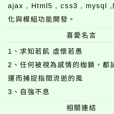
ajax , Html5 , css3 , mysq
化與模組功能開發。
喜愛名言
1、求知若飢 虛懷若愚
2、任何被視為感情的枷鎖，都
運而捕捉指間流逝的風
3、自強不息
相關連結