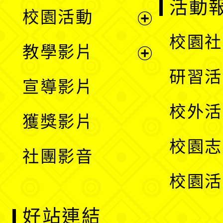
展
活動
校園活動
開
展
校園社
教學影片
選
開
展
研習活
宣導影片
單
選
開
校外活
獲獎影片
單
選
校園志
社團影音
單
校園活
好站連結