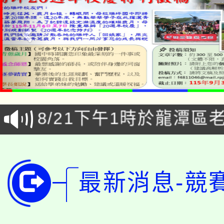
「本色祭」8/29、30
8/21下午1時於龍潭區
場熱烈登場!
YOUNG桃局內行報名
徵才活動。
8月14至27日，桃園
局官網。
最新消息-競
115年桃園市運動會8/1
開!
桃園市低收入戶享有免
田徑場及游泳池舉行。