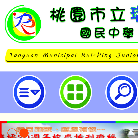
neilrpjhstyc網站設計者：徐嘉裕 N