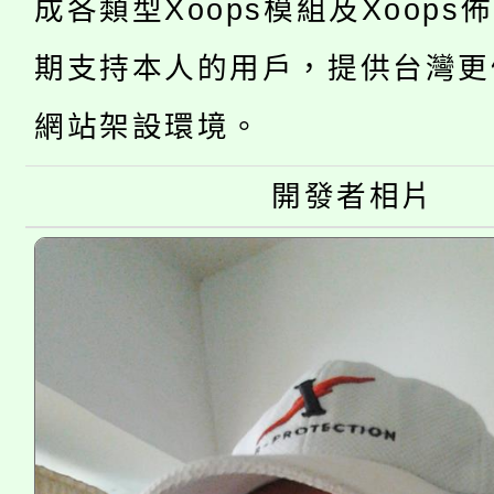
成各類型Xoops模組及Xoops
桃園市低收入戶享有免
田徑場及游泳池舉行。
期支持本人的用戶，提供台灣更
大園自造教育及科技中心
視費優惠，中低收入戶
網站架設環境。
大溪自造教育及科技中心
份教師增能研習
半價優惠，詳情可洽有
淨零綠生活教案入校路
開發者相片
份教師研習
者。
115年食農教育專業人
會
程