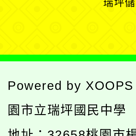
瑞坪儲
單
選
單
Powered by
XOOPS
園市立瑞坪國民中學
地址：
32658桃園市