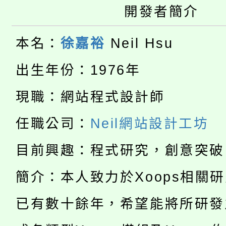
開發者簡介
大園自造教育及科技中心
視費優惠，中低收入戶
大溪自造教育及科技中心
份教師增能研習
半價優惠，詳情可洽有
本名：
徐嘉裕
Neil Hsu
淨零綠生活教案入校路
份教師研習
出生年份：1976年
者。
115年食農教育專業人
會
現職：網站程式設計師
「本色祭」8/29、30
程
任職公司：
Neil網站設計工坊
8/21下午1時於龍潭區
場熱烈登場!
目前興趣：程式研究，創意突破
YOUNG桃局內行報名
徵才活動。
簡介：本人致力於Xoops相關
8月14至27日，桃園
局官網。
已有數十餘年，希望能將所研發
115年桃園市運動會8/1
開!