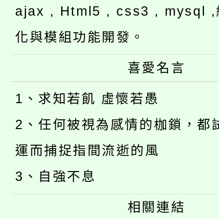
ajax , Html5 , css3 , mysq
化與模組功能開發。
喜愛名言
1、求知若飢 虛懷若愚
2、任何被視為感情的枷鎖，都
運而捕捉指間流逝的風
3、自強不息
相關連結