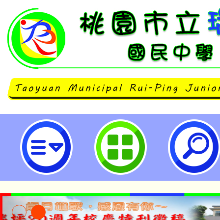
neilrpjhstyc網站設計者：徐嘉裕 N