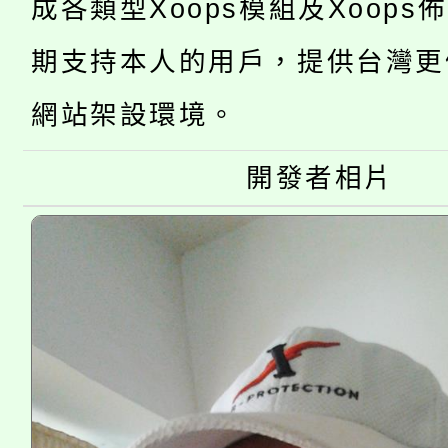
桃園市低收入戶享有免
成各類型Xoops模組及Xoops
田徑場及游泳池舉行。
大園自造教育及科技中心
期支持本人的用戶，提供台灣更
視費優惠，中低收入戶
大溪自造教育及科技中心
份教師增能研習
網站架設環境。
半價優惠，詳情可洽有
淨零綠生活教案入校路
份教師研習
者。
開發者相片
115年食農教育專業人
會
程