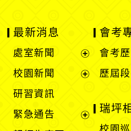
最新消息
會考
處室新聞
會考歷
展
校園新聞
歷屆段
開
展
研習資訊
選
開
瑞坪
緊急通告
單
選
展
校園巡