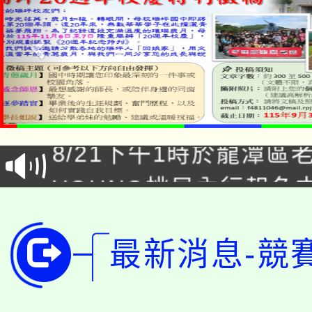
「本色祭」8/29、30
8/21下午1時於龍潭區
場熱烈登場!
YOUNG桃局內行報名
徵才活動。
8月14至27日，桃園
局官網。
115年桃園市運動會8/1
最新消息-競
開!
桃園市低收入戶享有免
田徑場及游泳池舉行。