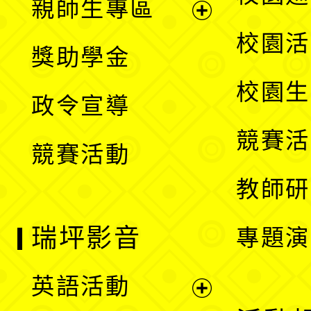
親師生專區
單
開
展
校園活
獎助學金
選
開
校園生
政令宣導
單
選
競賽活
競賽活動
單
教師研
瑞坪影音
專題演
英語活動