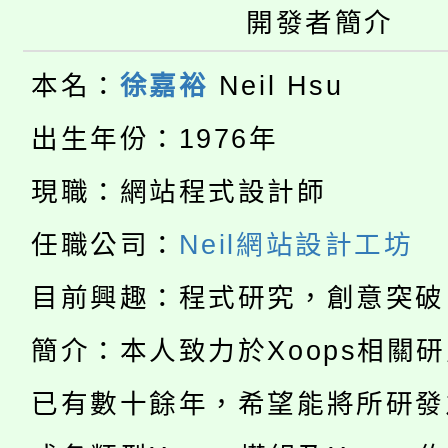
大園自造教育及科技中心
視費優惠，中低收入戶
開發者簡介
大溪自造教育及科技中心
份教師增能研習
半價優惠，詳情可洽有
本名：
徐嘉裕
Neil Hsu
淨零綠生活教案入校路
份教師研習
者。
出生年份：1976年
115年食農教育專業人
會
現職：網站程式設計師
「本色祭」8/29、30
程
任職公司：
Neil網站設計工坊
8/21下午1時於龍潭區
場熱烈登場!
目前興趣：程式研究，創意突破
YOUNG桃局內行報名
徵才活動。
簡介：本人致力於Xoops相關
8月14至27日，桃園
局官網。
已有數十餘年，希望能將所研發
115年桃園市運動會8/1
開!