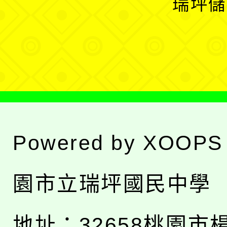
瑞坪儲
單
選
單
Powered by
XOOPS
園市立瑞坪國民中學
地址：
32658桃園市