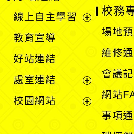
校務
線上自主學習
展
場地預
教育宣導
開
維修通
好站連結
選
會議記
處室連結
單
展
網站F
校園網站
開
展
事項通
選
開