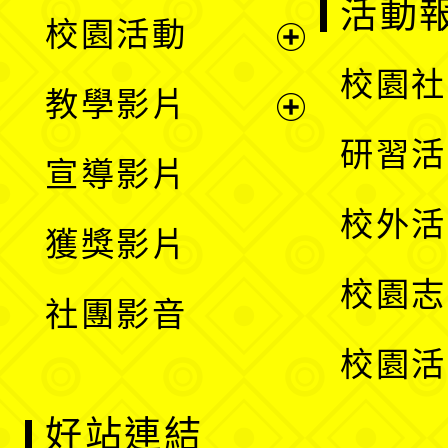
展
活動
校園活動
開
展
校園社
教學影片
選
開
展
研習活
宣導影片
單
選
開
校外活
獲獎影片
單
選
校園志
社團影音
單
校園活
好站連結