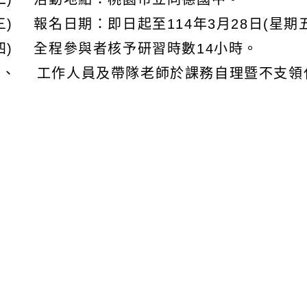
三) 報名日期：即日起至114年3月28日(星期
(四) 全程參與者核予研習時數14小時。
三、 工作人員及帶隊老師於課務自理暨不支領代
辦理，如遇假日得於2年內核實補休。
、 檢附本案活動實施計畫、日程表及報名表1份，或逕
du.tw/News.aspx?n=5143&sms=10535)下
、 本案聯絡人：桃園市女童軍會張曼萍小姐(03-34
文可瀏覽群組：
註冊會員
訪客
容附件下載
Download attachment