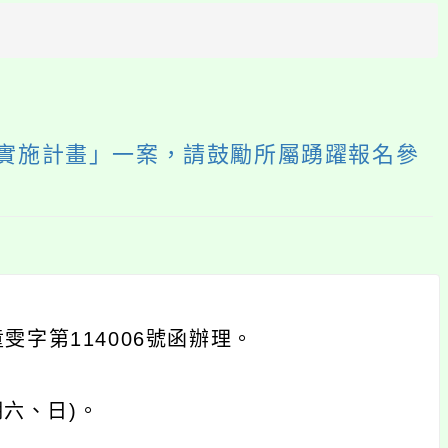
方
區
塊
動實施計畫」一案，請鼓勵所屬踴躍報名參
雯字第114006號函辦理。
期六、日)。