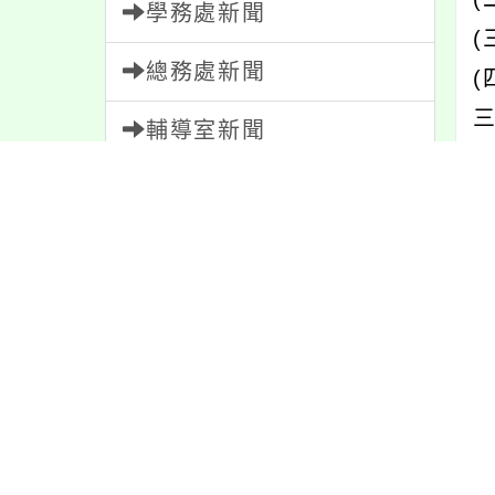
學務處新聞
(
總務處新聞
輔導室新聞
會計室新聞
四
e
人事室新聞
五
家長會新聞
校園新聞
內
午餐公告
獎助學金
內