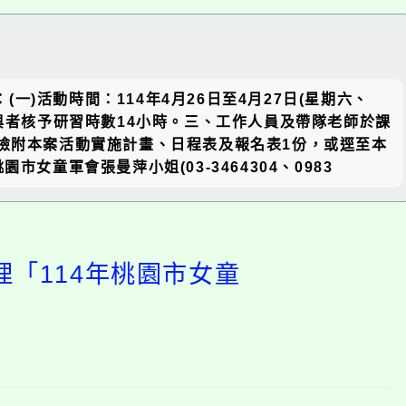
關閉區
一)活動時間：114年4月26日至4月27日(星期六、
塊
程參與者核予研習時數14小時。三、工作人員及帶隊老師於課
、檢附本案活動實施計畫、日程表及報名表1份，或逕至本
人：桃園市女童軍會張曼萍小姐(03-3464304、0983
理「114年桃園市女童
開
啟
上