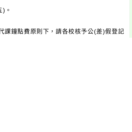
五)。
課鐘點費原則下，請各校核予公(差)假登記
至本局最新消息(https://www.tyc.
載。
64304、0983-941789)。