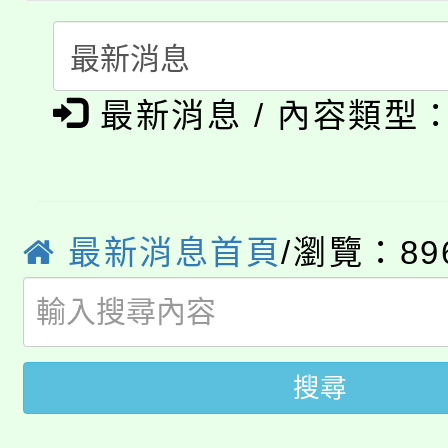
博覽會」之「藝術教育
桃園市115學年度學生
車」活動
公告本校115學年度第
生本土語及新住民語歌
最新消息 / 內容類型
公告本校115學年度第
代理(課)教師甄選結果(
轉知中國文化大學推廣
代理(課)教師甄選結果(
轉知苗栗縣政府辦理11
最新消息首頁
/瀏覽：89
《TA101》溝通分析
桃園市115學年度學生
縣市「校園短影音徵選
程，歡迎學生輔導中心
「桃園市補助參觀特色
要點
門員」簡章及活動海報
心理、諮商輔導、社會
搜尋
115年度「教育部表揚
展演活動實施計畫」
踴躍報名參加。
系所師生報名參加。
「2026 ART TAIPE