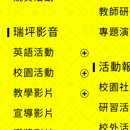
教師研
瑞坪影音
專題演
英語活動
展
活動
校園活動
開
展
校園社
教學影片
選
開
展
研習活
宣導影片
單
選
開
校外活