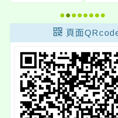
育教案遴選」活
節「代
動，因故展延報
理文稿
名期限
件活動
頁面QRcod
海報電
迎同學