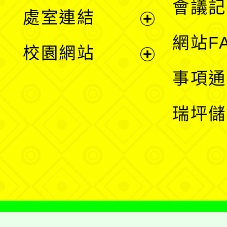
會議記
處室連結
單
展
網站F
校園網站
開
展
事項通
選
開
瑞坪儲
單
選
單