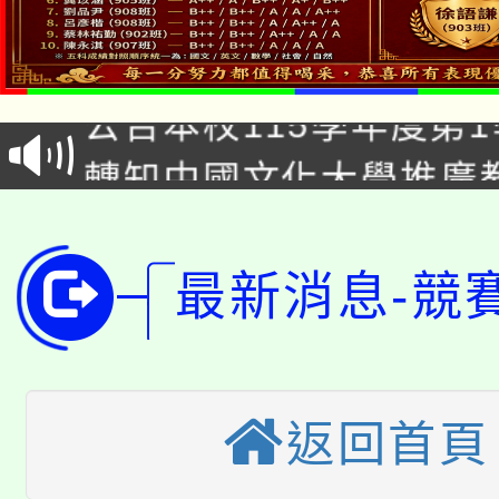
車」活動
公告本校115學年度第
生本土語及新住民語歌
公告本校115學年度第
代理(課)教師甄選結果(
轉知中國文化大學推廣
代理(課)教師甄選結果(
轉知苗栗縣政府辦理11
《TA101》溝通分析
桃園市115學年度學生
縣市「校園短影音徵選
程，歡迎學生輔導中心
最新消息-競
「桃園市補助參觀特色
要點
門員」簡章及活動海報
心理、諮商輔導、社會
115年度「教育部表揚
展演活動實施計畫」
踴躍報名參加。
系所師生報名參加。
返回首頁
「2026 ART TAIPE
義教育推展貢獻獎」
「2026金融保險知識