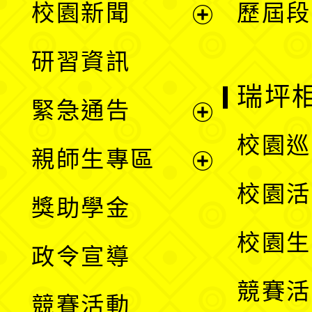
校園新聞
歷屆段
開
展
研習資訊
選
開
瑞坪
緊急通告
單
選
展
校園巡
親師生專區
單
開
展
校園活
獎助學金
選
開
校園生
政令宣導
單
選
競賽活
競賽活動
單