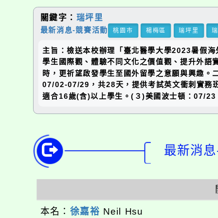
關鍵字：
瑞坪里
最新消息-競賽活動
桃園市
楊梅區
瑞坪里
主旨：檢送本校辦理「臺北醫學大學2023暑假
學生國際觀、體驗不同文化之價值觀、提升外語
時，更祈望啟發學生至國外留學之意願與興趣。二
07/02-07/29，共28天，提供考試英文衝刺實
適合16歲(含)以上學生。(３)美國波士頓：07/23
最新消息-
本名：
徐嘉裕
Neil Hsu