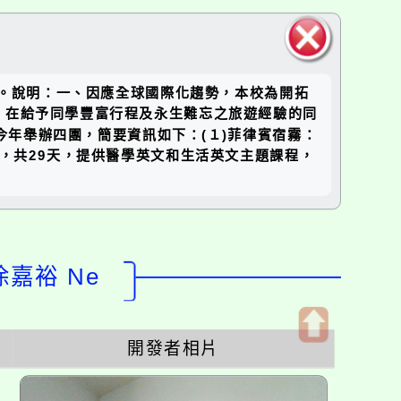
關閉區
加。說明：一、因應全球國際化趨勢，本校為開拓
塊
。在給予同學豐富行程及永生難忘之旅遊經驗的同
年舉辦四團，簡要資訊如下：(１)菲律賓宿霧：
8/13，共29天，提供醫學英文和生活英文主題課程，
徐嘉裕 Ne
開發者相片
開
啟
上