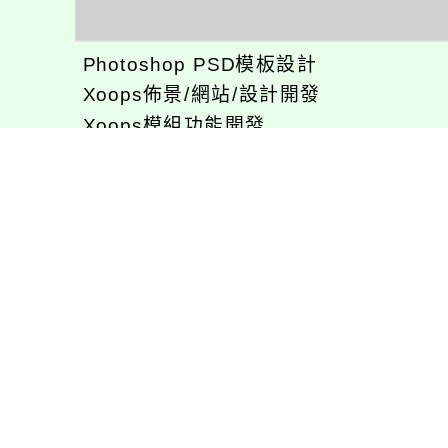
Photoshop PSD模板設計
Xoops佈景/網站/設計開發
Xoops模組功能開發
CentOS環境設置，xampp伺服器建置
專長程式：php , JavaScrupt , JQuer
1、求知若飢 虛懷若愚
2、任何被視為感情的枷鎖，都試著不因
3、自強不息
徐嘉裕(Neil Hsu)的工作心得網誌!