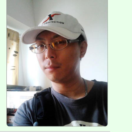
方
區
塊
各