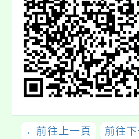
←
前往上一頁
前往下