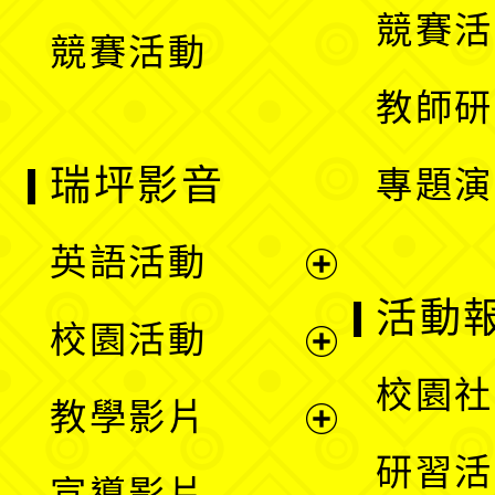
競賽活
競賽活動
單
教師研
瑞坪影音
專題演
英語活動
展
活動
校園活動
開
展
校園社
教學影片
選
開
展
研習活
宣導影片