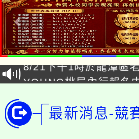
「本色祭」8/29、30
8/21下午1時於龍潭區
場熱烈登場!
YOUNG桃局內行報名
徵才活動。
8月14至27日，桃園
局官網。
115年桃園市運動會8/1
開!
最新消息-競
桃園市低收入戶享有免
田徑場及游泳池舉行。