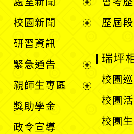
處室新聞
會考歷
展
校園新聞
歷屆段
開
展
研習資訊
選
開
瑞坪
緊急通告
單
選
展
校園巡
親師生專區
單
開
展
校園活
獎助學金
選
開
校園生
政令宣導
單
選