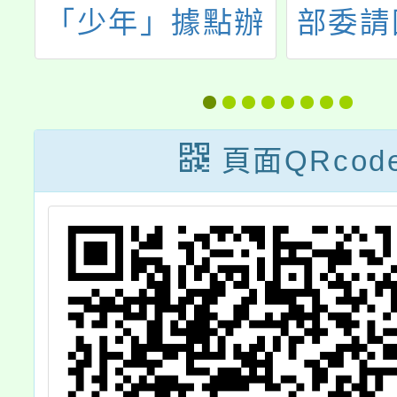
原
「少年」據點辦
部委請
術
理2026《講話
藝術教
畫
吧》兒少編寫營
「『第
校
事宜，敬請 貴校
地方特
頁面QRcod
踴
協助宣導公告並
作比賽
請
鼓勵青少年報名
點」1
參與，不勝感
予協助
恩。
並鼓勵