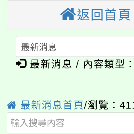
大園自造教育及科技中心
視費優惠，中低收入戶
返回首頁
大溪自造教育及科技中心
份教師增能研習
半價優惠，詳情可洽有
淨零綠生活教案入校路
份教師研習
者。
115年食農教育專業人
會
「本色祭」8/29、30
程
最新消息 / 內容類型
8/21下午1時於龍潭區
場熱烈登場!
YOUNG桃局內行報名
徵才活動。
8月14至27日，桃園
最新消息首頁
/瀏覽：41
局官網。
115年桃園市運動會8/1
開!