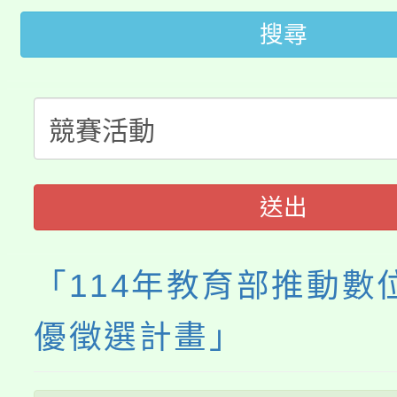
桃園市低收入戶享有免
田徑場及游泳池舉行。
搜尋
大園自造教育及科技中心
視費優惠，中低收入戶
大溪自造教育及科技中心
份教師增能研習
半價優惠，詳情可洽有
淨零綠生活教案入校路
份教師研習
者。
115年食農教育專業人
會
送出
程
「114年教育部推動數
優徵選計畫」