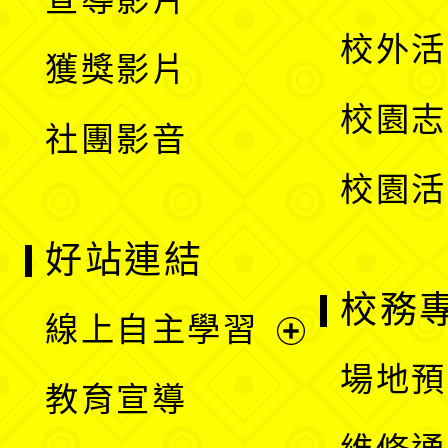
單
選
開
校外活
獲獎影片
單
選
校園志
社團影音
單
校園活
好站連結
校務
線上自主學習
展
場地預
教育宣導
開