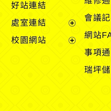
維修通
好站連結
選
會議記
處室連結
單
展
網站F
校園網站
開
展
事項通
選
開
瑞坪儲
單
選
單