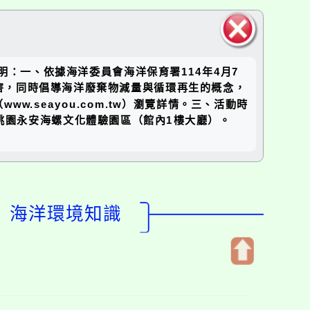
關閉區
：一、依據海洋委員會海洋保育署114年4月7
塊
危害，同時倡導海洋廢棄物減量與循環再生的概念，
seayou.com.tw）瀏覽詳情。三、活動時
29日桃園永安海螺文化體驗園區（館內1樓大廳）。
造」海洋環境知識
開
啟
上