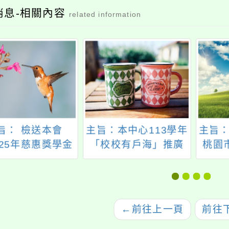
消息-相關內容
related information
旨： 檢送本會
主旨：本中心113學年
主旨：
025年慈惠獎學金
「校校有戶海」推廣
桃園
」及「慈林少年
計畫，補助30校辦理
豐年
章」，惠請公告
戶外教育課程帶孩子
動海
勵踴躍參加，請
走出教室學習，名額
所屬
查照。
有限，歡迎各級學校
←
前往上一頁
前往
踴躍申請。