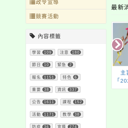
政令宣導
最新
競賽活動
內容標籤
學習
109
注意
180
節日
10
緊急
2
旨：轉知國家表演
主旨：本局辦理113年
主
報名
1151
特色
6
術中心臺中國家歌
至114年「文化部校外
「2
主辦之「2025藝
文化體驗計畫」，歡
簡章
重要
38
資訊
337
進劇場－當代馬戲
迎貴校師生踴躍報名
營簡
公告
1611
課程
152
」活動簡章，請貴
參加，請查照。
並鼓
踴躍報名參加，請
活動
1171
教學
38
查照。
防疫
36
宣導
274