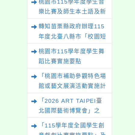
桃園市115學年度學生音
樂比賽及師生本土語及新
住民語歌謠比賽
轉知苗栗縣政府辦理115
年度北臺八縣市「校園短
影音徵選活動-情緒守門
桃園市115學年度學生舞
員」簡章及活動海報，歡
蹈比賽實施要點
迎學生踴躍報名參加。
「桃園市補助參觀特色場
館或藝文展演活動實施計
畫」
「2026 ART TAIPEI臺
北國際藝術博覽會」之
「藝術教育日」計畫
「115學年度全國學生創