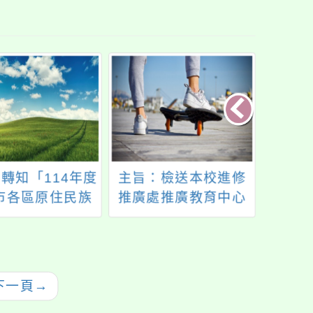
轉知「114年度
主旨：檢送本校進修
臺北
市各區原住民族
推廣處推廣教育中心
「20
祭暨歲時祭儀活
辦理「2025夏令營」
報」1份，請鼓勵
營隊簡章，請惠予公
師生踴躍參加，
告周知，並轉知貴屬
請查照。
師生、同仁踴躍報名
下一頁
→
參加，請查照。