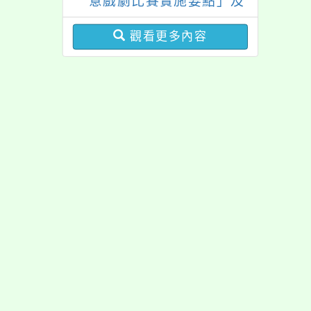
意戲劇比賽實施要點」及
修正內容對照表
觀看更多內容
佈景版本：
neilrpjh
適用瀏覽器：Edge、Goo
Xoops版本：
XOOPS