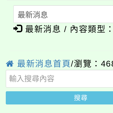
轉知中國文化大學推廣
代理(課)教師甄選結果(
淨零綠生活教案入校路
《TA101》溝通分析
115年食農教育專業人
最新消息 / 內容類型
會
程，歡迎學生輔導中心
學期銜接期間理賠案件
程
心理、諮商輔導、社會
淨零綠領人才培育課程
學籍身 分審查程序及
系所師生報名參加。
最新消息首頁
/瀏覽：46
公告本校115學年度第1
版
「2026金融保險知識
代理(課)教師甄選結果(
桃園市115學年度學生
車」活動
搜尋
公告本校115學年度第
生本土語及新住民語歌