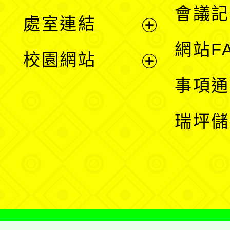
會議記
處室連結
單
展
網站F
校園網站
開
展
事項通
選
開
瑞坪儲
單
選
單