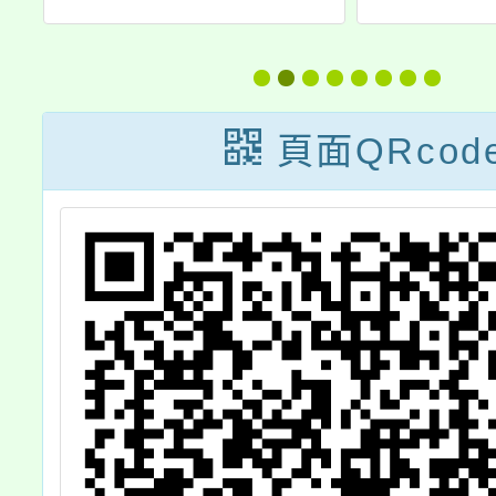
歌
設暑假營隊活動
114
明
員甄
轉
份，請
頁面QRcod
親
、
等
使