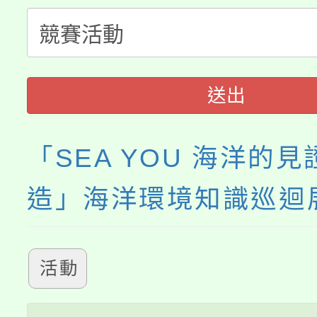
公告本校115學年度第
代理(課)教師甄選結果(
轉知中國文化大學推廣
代理(課)教師甄選結果(
《TA101》溝通分析
送出
程，歡迎學生輔導中心
「SEA YOU 海洋的
心理、諮商輔導、社會
造」海洋環境知識巡迴
系所師生報名參加。
活動