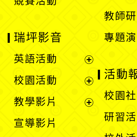
競賽活動
單
教師研
瑞坪影音
專題演
英語活動
展
活動
校園活動
開
展
校園社
教學影片
選
開
展
研習活
宣導影片
單
選
開