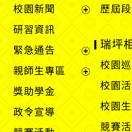
展
校園新聞
歷屆段
開
展
研習資訊
選
開
瑞坪
緊急通告
單
選
展
校園巡
親師生專區
單
開
展
校園活
獎助學金
選
開
校園生
政令宣導
單
選
競賽活