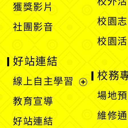
校外活
獲獎影片
單
選
校園志
社團影音
單
校園活
好站連結
校務
線上自主學習
展
場地預
教育宣導
開
維修通
好站連結
選