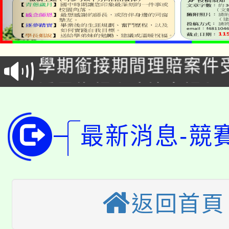
淨零綠生活教案入校路
115年食農教育專業人
會
學期銜接期間理賠案件
程
淨零綠領人才培育課程
學籍身 分審查程序及
公告本校115學年度第1
版
最新消息-競
「2026金融保險知識
代理(課)教師甄選結果(
桃園市115學年度學生
車」活動
公告本校115學年度第
生本土語及新住民語歌
返回首頁
公告本校115學年度第
代理(課)教師甄選結果(