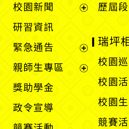
校園新聞
歷屆段
開
展
研習資訊
選
開
瑞坪
緊急通告
單
選
展
校園巡
親師生專區
單
開
展
校園活
獎助學金
選
開
校園生
政令宣導
單
選
競賽活
競賽活動