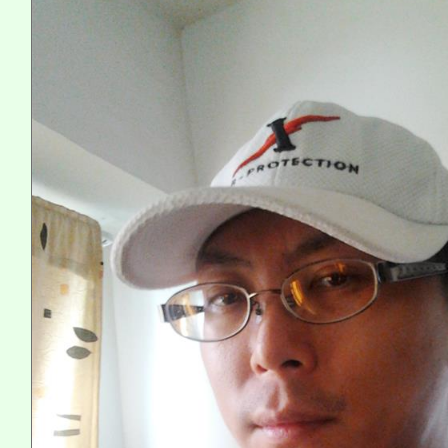
踴躍報名參加。
系所師生報名參加。
義教育推展貢獻獎」