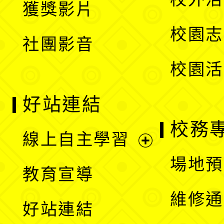
獲獎影片
單
選
校園志
社團影音
單
校園活
好站連結
校務
線上自主學習
展
場地預
教育宣導
開
維修通
好站連結
選