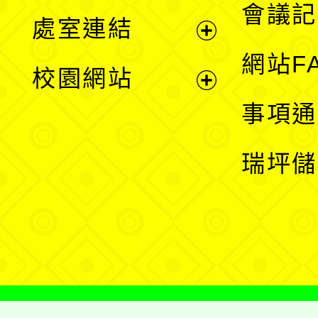
會議記
處室連結
單
展
網站F
校園網站
開
展
事項通
選
開
瑞坪儲
單
選
單