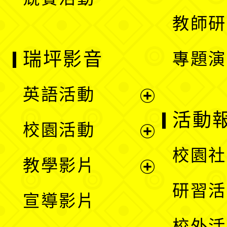
單
教師研
瑞坪影音
專題演
英語活動
展
活動
校園活動
開
展
校園社
教學影片
選
開
展
研習活
宣導影片
單
選
開
校外活