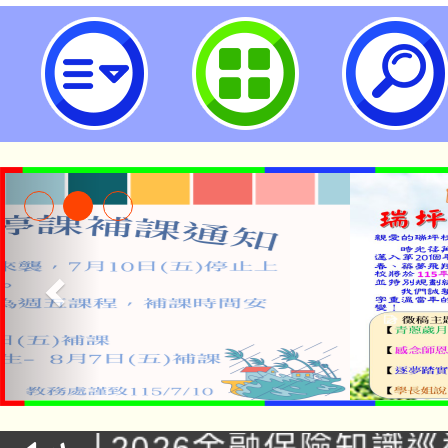
neilrpjhstyc網站設計者：徐嘉裕 N
公告本校115學年度第1
「2026金融保險知識
代理(課)教師甄選結果(