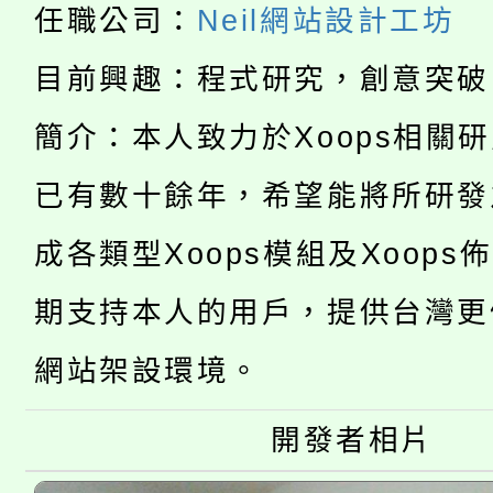
任職公司：
Neil網站設計工坊
「2026金融保險知識
代理(課)教師甄選結果(
目前興趣：程式研究，創意突破
桃園市115學年度學生
車」活動
簡介：本人致力於Xoops相關
公告本校115學年度第
生本土語及新住民語歌
已有數十餘年，希望能將所研發
公告本校115學年度第
代理(課)教師甄選結果(
成各類型Xoops模組及Xoops
轉知中國文化大學推廣
代理(課)教師甄選結果(
期支持本人的用戶，提供台灣更
轉知苗栗縣政府辦理11
《TA101》溝通分析
桃園市115學年度學生
網站架設環境。
縣市「校園短影音徵選
程，歡迎學生輔導中心
「桃園市補助參觀特色
要點
門員」簡章及活動海報
開發者相片
心理、諮商輔導、社會
115年度「教育部表揚
展演活動實施計畫」