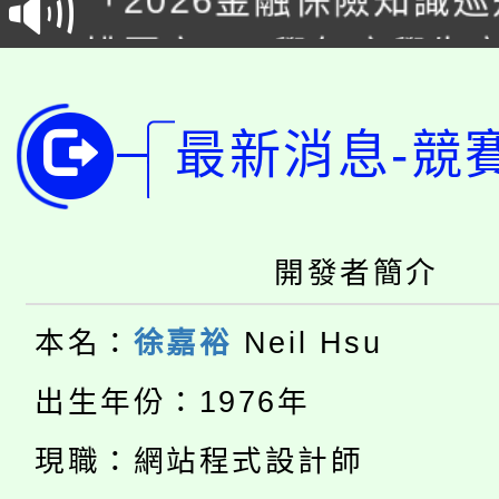
桃園市115學年度學生
車」活動
公告本校115學年度第
生本土語及新住民語歌
最新消息-競
公告本校115學年度第
代理(課)教師甄選結果(
轉知中國文化大學推廣
代理(課)教師甄選結果(
轉知苗栗縣政府辦理11
《TA101》溝通分析
開發者簡介
桃園市115學年度學生
縣市「校園短影音徵選
程，歡迎學生輔導中心
本名：
徐嘉裕
Neil Hsu
「桃園市補助參觀特色
要點
門員」簡章及活動海報
心理、諮商輔導、社會
出生年份：1976年
115年度「教育部表揚
展演活動實施計畫」
踴躍報名參加。
系所師生報名參加。
現職：網站程式設計師
公告本校115學年度第1
義教育推展貢獻獎」